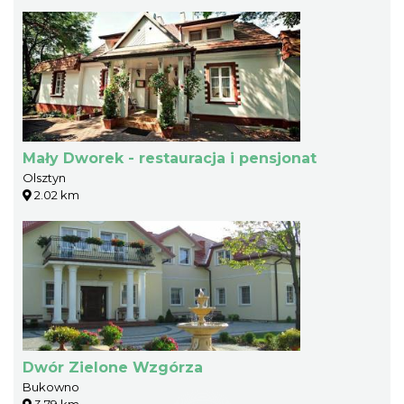
Mały Dworek - restauracja i pensjonat
Olsztyn
2.02 km
Dwór Zielone Wzgórza
Bukowno
3.79 km