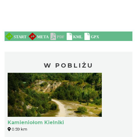
W POBLIŻU
Kamieniołom Kielniki
0.59 km