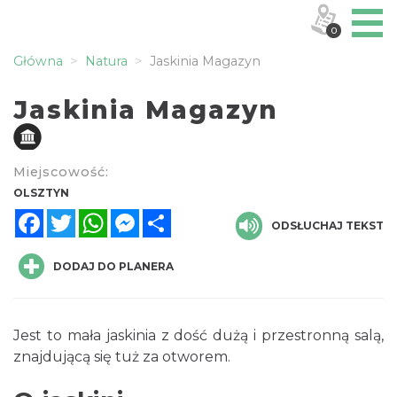
0
Główna
Natura
Jaskinia Magazyn
Jaskinia Magazyn
Miejscowość:
OLSZTYN
Facebook
Twitter
WhatsApp
Messenger
Share
ODSŁUCHAJ TEKST
DODAJ DO PLANERA
Jest to mała jaskinia z dość dużą i przestronną salą,
znajdującą się tuż za otworem.