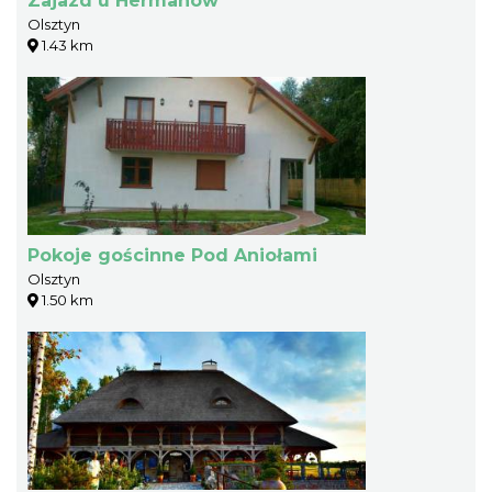
Zajazd u Hermanów
Olsztyn
1.43 km
Pokoje gościnne Pod Aniołami
Olsztyn
1.50 km