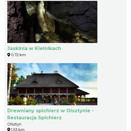
Jaskinia w Kielnikach
0.72 km
Drewniany spichlerz w Olsztynie -
Restauracja Spichlerz
Olsztyn
1.53 km