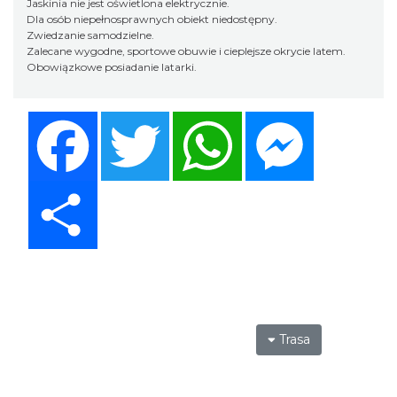
Jaskinia nie jest oświetlona elektrycznie.
Dla osób niepełnosprawnych obiekt niedostępny.
Zwiedzanie samodzielne.
Zalecane wygodne, sportowe obuwie i cieplejsze okrycie latem.
Obowiązkowe posiadanie latarki.
Facebook
Twitter
WhatsApp
Messenger
Share
Trasa