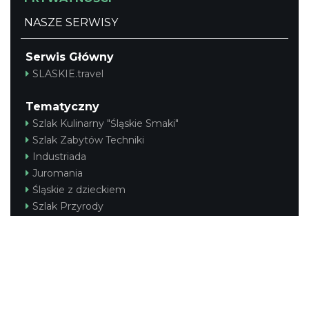
NASZE SERWISY
Serwis Główny
SLASKIE.travel
Tematyczny
Szlak Kulinarny "Śląskie Smaki"
Szlak Zabytów Techniki
Industriada
Juromania
Śląskie z dzieckiem
Szlak Przyrody
Śląskie po zdrowie
Narty w Śląskim
Rowerem przez Śląskie
Kajakiem przez Śląskie
Regionalny
Beskidy