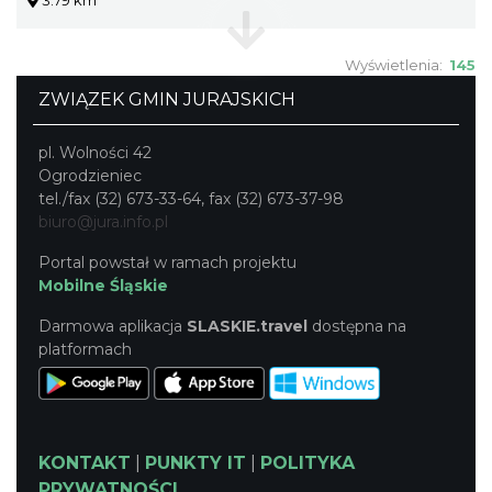
Wyświetlenia:
145
ZWIĄZEK GMIN JURAJSKICH
pl. Wolności 42
Ogrodzieniec
tel./fax (32) 673-33-64, fax (32) 673-37-98
biuro@jura.info.pl
Portal powstał w ramach projektu
Mobilne Śląskie
Darmowa aplikacja
SLASKIE.travel
dostępna na
platformach
KONTAKT
|
PUNKTY IT
|
POLITYKA
PRYWATNOŚCI