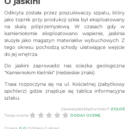
O jaskini
Odkryta została przez poszukiwaczy szpatu, który
jako topnik przy produkcji szkła był eksploatowany
na skalę pólprzemysłową. W czasach gdy w
kamieniołomie eksploatowano wapienie, jaskinia
służyła jako magazyn materiałów wybuchowych. Z
tego okresu pochodzą schody ułatwiające wejście
do jej wnętrza.
Do jaskini zaprowadzi nas ścieżka geologiczna
"Kamieniołom Kielniki" (niebieskie znaki).
Trasa rozpoczyna się na ul. Kościelnej (zabytkowy
spichlerz) gdzie znajduje się tablica informacyjna
szlaku.
Zauważyłeś błąd w treści?
ZGŁOŚ
Twoja ocena:
DODAJ OCENĘ
Ocena:
0.0
(Oddano 0 głosy)