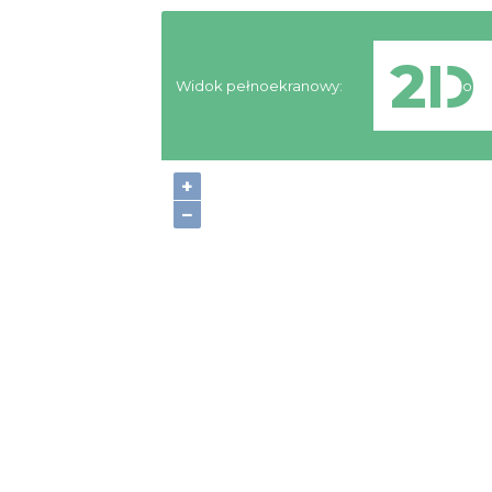
Widok pełnoekranowy:
Nocle
+
−