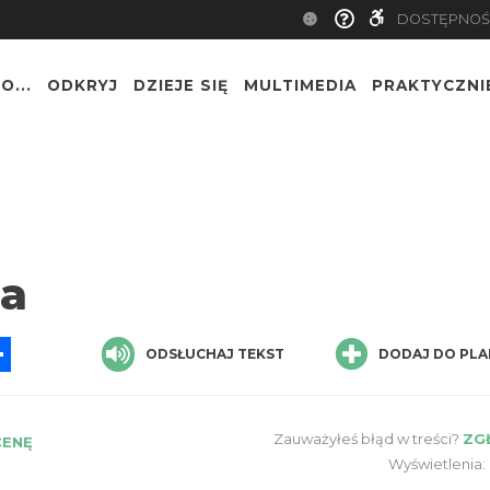
DOSTĘPNOŚ
O...
ODKRYJ
DZIEJE SIĘ
MULTIMEDIA
PRAKTYCZNI
a
App
ssenger
Share
ODSŁUCHAJ TEKST
DODAJ DO PLA
Zauważyłeś błąd w treści?
ZG
CENĘ
Wyświetlenia