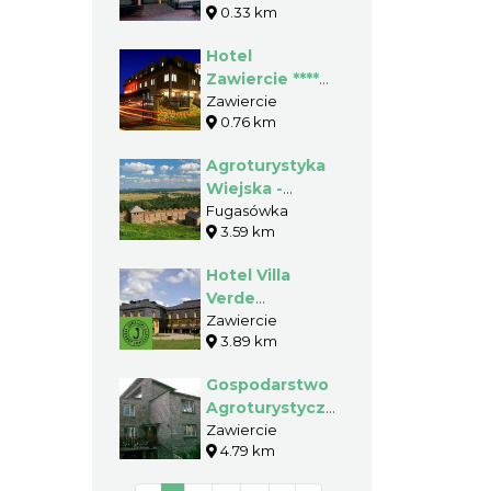
0.33 km
Hotel
Zawiercie ****
Business &
Zawiercie
0.76 km
Leisure
Agroturystyka
Wiejska -
Noclegi -
Fugasówka
3.59 km
Kałwak Teresa
Hotel Villa
Verde
Congress &
Zawiercie
3.89 km
SPA****
Gospodarstwo
Agroturystyczne
- Bogusława
Zawiercie
4.79 km
Witek