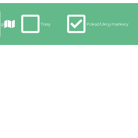
gi
Trasy
Pokaż/Ukryj markery