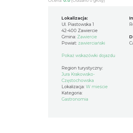
Ocena:
0.0
(Oddano 0 głosy)
Lokalizacja:
I
Ul. Piastowska 1
R
42-400 Zawiercie
Gmina:
Zawiercie
D
Powiat:
zawierciański
C
Pokaż wskazówki dojazdu
Region turystyczny:
Jura Krakowsko-
Częstochowska
Lokalizacja:
W mieście
Kategoria:
Gastronomia