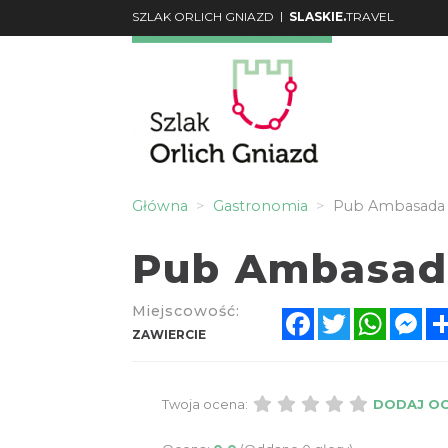
|
SZLAK ORLICH GNIAZD
SLASKIE.
TRAVEL
Główna
Gastronomia
Pub Ambasada
Pub Ambasad
Miejscowość:
Facebook
Twitter
Whats
Me
ZAWIERCIE
Twoja ocena:
DODAJ O