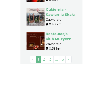
Cukiernia -
Kawiarnia Skała
Zawiercie
0.49 km
Restauracja
Klub Muzyczny
Novum
Zawiercie
0.53 km
«
1
2
3
…
6
»