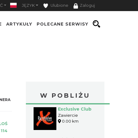
Ć
JĘZYK
Ulubione
Zaloguj
E
ARTYKUŁY
POLECANE SERWISY
W POBLIŻU
NERA
Exclusive Club
Zawiercie
0.00 km
ŁOŚ
:
114