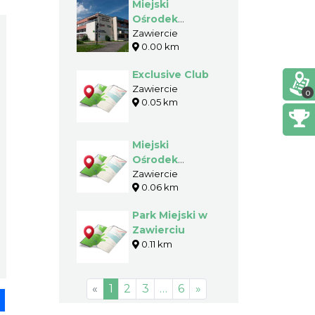
Miejski
Ośrodek
Kultury
Zawiercie
0.00 km
CENTRUM im.
Adama
Exclusive Club
Mickiewicza
Zawiercie
0
0.05 km
Miejski
Ośrodek
Kultury w
Zawiercie
0.06 km
Zawierciu
Park Miejski w
Zawierciu
0.11 km
«
1
2
3
…
6
»
pp
senger
Share