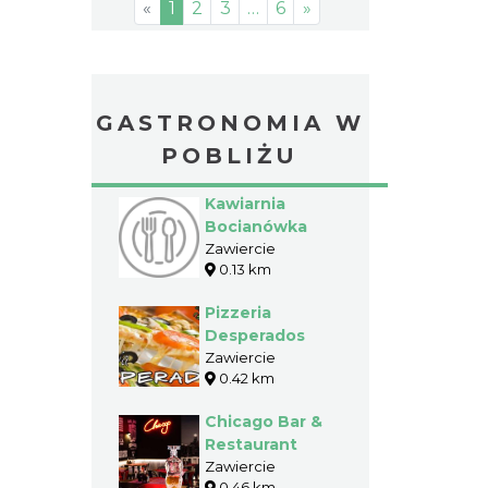
«
1
2
3
…
6
»
GASTRONOMIA W
POBLIŻU
Kawiarnia
Bocianówka
Zawiercie
0.13 km
Pizzeria
Desperados
Zawiercie
0.42 km
Chicago Bar &
Restaurant
Zawiercie
0.46 km