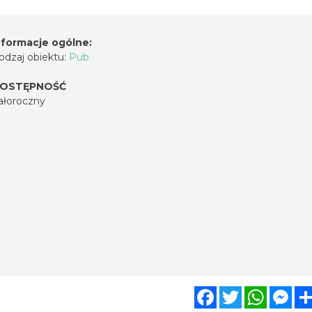
nformacje ogólne:
odzaj obiektu:
Pub
OSTĘPNOŚĆ
ałoroczny
Facebook
Twitter
WhatsA
Mes