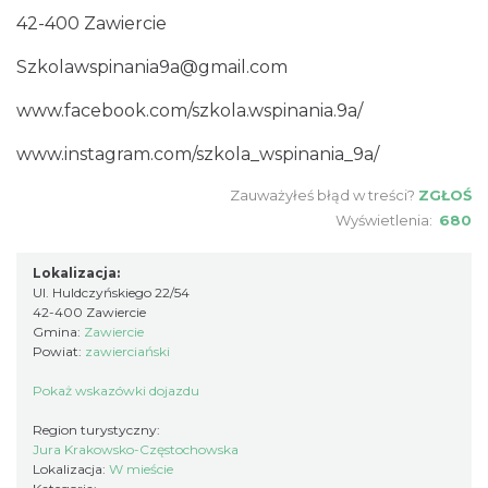
42-400 Zawiercie
Szkolawspinania9a@gmail.com
www.facebook.com/szkola.wspinania.9a/
www.instagram.com/szkola_wspinania_9a/
Zauważyłeś błąd w treści?
ZGŁOŚ
Wyświetlenia:
680
Lokalizacja:
Ul. Huldczyńskiego 22/54
42-400 Zawiercie
Gmina:
Zawiercie
Powiat:
zawierciański
Pokaż wskazówki dojazdu
Region turystyczny:
Jura Krakowsko-Częstochowska
Lokalizacja:
W mieście