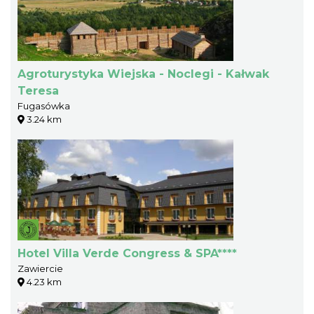
Agroturystyka Wiejska - Noclegi - Kałwak
Teresa
Fugasówka
3.24 km
Hotel Villa Verde Congress & SPA****
Zawiercie
4.23 km