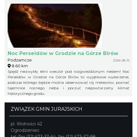
Noc Perseidów w Grodzie na Górze Birów
Podzamcze
2026-08-15
8.60 km
Spędź niezwykły letni wieczór pod rozgwieżdżonym niebem! Noc
Perseidów w Grodzie na Górze Birów to wyjątkowe wydarzenie,
podczas którego będzie można obserwować rój meteorów, poznać
tajemnice nocnego nieba i poczuć niepowtarzalny klimat
historycznego grodu.
ZWIĄZEK GMIN JURAJSKICH
pl. Wolności 42
Ogrodzieniec
tel./fax (32) 673-33-64, fax (32) 673-37-98