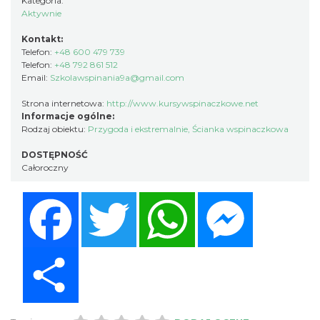
Kategoria:
Aktywnie
Kontakt:
Telefon:
+48 600 479 739
Telefon:
+48 792 861 512
Email:
Szkolawspinania9a@gmail.com
Strona internetowa:
http://www.kursywspinaczkowe.net
Informacje ogólne:
Rodzaj obiektu:
Przygoda i ekstremalnie
,
Ścianka wspinaczkowa
DOSTĘPNOŚĆ
Całoroczny
Facebook
Twitter
WhatsApp
Messenger
Share