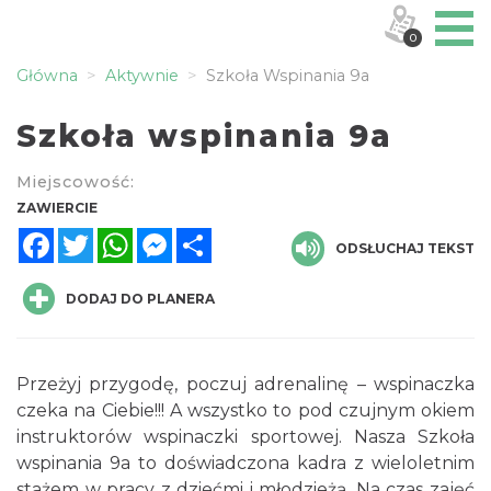
0
Główna
Aktywnie
Szkoła Wspinania 9a
Szkoła wspinania 9a
Miejscowość:
ZAWIERCIE
Facebook
Twitter
WhatsApp
Messenger
Share
ODSŁUCHAJ TEKST
DODAJ DO PLANERA
Przeżyj przygodę, poczuj adrenalinę – wspinaczka
czeka na Ciebie!!! A wszystko to pod czujnym okiem
instruktorów wspinaczki sportowej. Nasza Szkoła
wspinania 9a to doświadczona kadra z wieloletnim
stażem w pracy z dziećmi i młodzieżą. Na czas zajęć