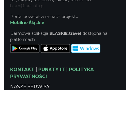
biuro@jura.info.pl
Portal powstał w ramach projektu
Mobilne Śląskie
Darmowa aplikacja
SLASKIE.travel
dostępna na
platformach
KONTAKT
|
PUNKTY IT
|
POLITYKA
PRYWATNOŚCI
NASZE SERWISY
Serwis Główny
SLASKIE.travel
Tematyczny
Szlak Kulinarny "Śląskie Smaki"