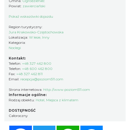
Gmina:
Ogrodzieniec
Powiat:
zawierciański
Pokaż wskazówki dojazdu
Region turystyczny:
Jura Krakowsko-Częstochowska
Lokalizacja:
W lesie, Inny
Kategoria:
Noclegi
Kontakt:
Telefon:
+48 327 462 800
Telefon:
+48 600 462 800
Fax:
+48 327 462 811
Email:
recepcja@poziom511.com
Strona internetowa:
http://www.poziom511.com
Informacje ogólne:
Rodzaj obiektu:
Hotel
,
Miejsca z klimatem
DOSTĘPNOŚĆ
Całoroczny
Facebook
Twitter
WhatsApp
Messenger