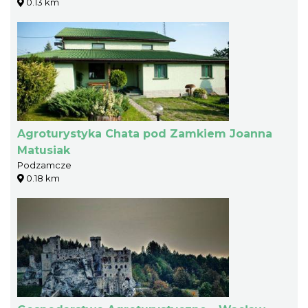
0.13 km
Agroturystyka Chata pod Zamkiem Joanna
Matusiak
Podzamcze
0.18 km