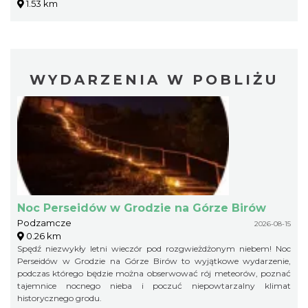
1.53 km
WYDARZENIA W POBLIŻU
Noc Perseidów w Grodzie na Górze Birów
Podzamcze
2026-08-15
0.26 km
Spędź niezwykły letni wieczór pod rozgwieżdżonym niebem! Noc
Perseidów w Grodzie na Górze Birów to wyjątkowe wydarzenie,
podczas którego będzie można obserwować rój meteorów, poznać
tajemnice nocnego nieba i poczuć niepowtarzalny klimat
historycznego grodu.