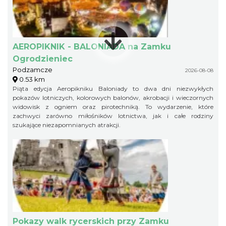
AEROPIKNIK - BALONIADA na Zamku
Ogrodzieniec
Podzamcze
2026-08-08
0.53 km
Piąta edycja Aeropikniku Baloniady to dwa dni niezwykłych
pokazów lotniczych, kolorowych balonów, akrobacji i wieczornych
widowisk z ogniem oraz pirotechniką. To wydarzenie, które
zachwyci zarówno miłośników lotnictwa, jak i całe rodziny
szukające niezapomnianych atrakcji.
Pokazy walk rycerskich przy Zamku