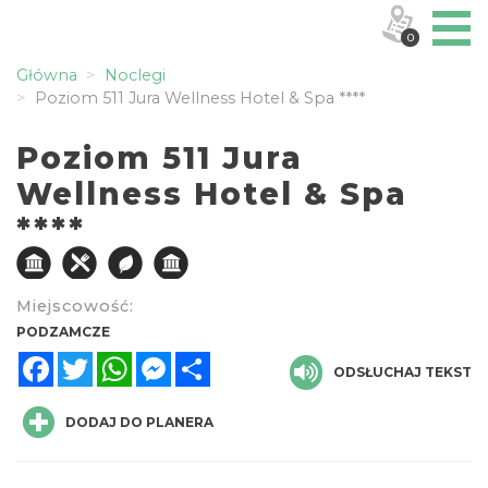
0
Główna
Noclegi
Poziom 511 Jura Wellness Hotel & Spa ****
Poziom 511 Jura
Wellness Hotel & Spa
****
Miejscowość:
PODZAMCZE
Facebook
Twitter
WhatsApp
Messenger
Share
ODSŁUCHAJ TEKST
DODAJ DO PLANERA