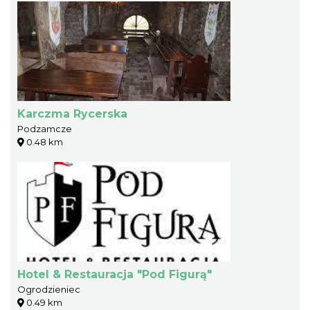
Karczma Rycerska
Podzamcze
0.48 km
Hotel & Restauracja "Pod Figurą"
Ogrodzieniec
0.49 km