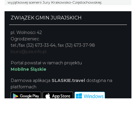
wyjątkowej scenerii Jury Krakowsko-Częstochowskiej.
ZWIĄZEK GMIN JURAJSKICH
pl. Wolności 42
Ogrodzieniec
tel./fax (32) 673-33-64, fax (32) 673-37-98
biuro@jura.info.pl
Portal powstał w ramach projektu
Mobilne Śląskie
Darmowa aplikacja
SLASKIE.travel
dostępna na
platformach
KONTAKT
|
PUNKTY IT
|
POLITYKA
PRYWATNOŚCI