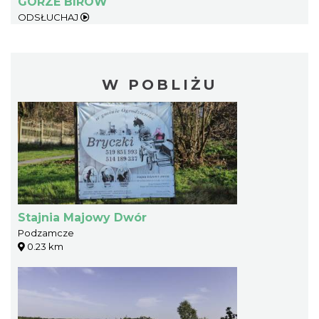
GÓRZE BIRÓW
ODSŁUCHAJ
W POBLIŻU
Stajnia Majowy Dwór
Podzamcze
0.23 km