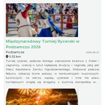
Międzynarodowy Turniej Rycerski w
Podzamczu 2026
Podzamcze
2026-08-22
0.53 km
Turniej rycerski, podczas którego zaproszone bractwa z Polski i
zagranicy, walczą o tytuł najlepszej drużyny i nagrodę, jaką jest
Miecz Kasztelana Zamku Ogrodzienieckiego. Widzowie podczas
festynu zobaczą liczne pokazy w konkurencjach kuszniczych,
łuczniczych, na ostrza, zapasy rycerskie i inne. Na placu
turniejowym znajdą się stragany z kuchnią staropolską oraz
warsztaty rzemieślnicze.