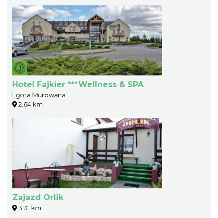
Hotel Fajkier ***Wellness & SPA
Lgota Murowana
2.64 km
Zajazd Orlik
3.31 km