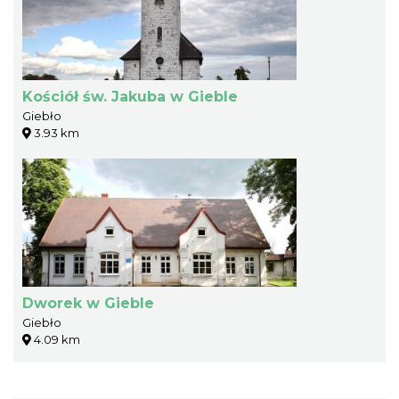
Kościół św. Jakuba w Gieble
Giebło
3.93 km
Dworek w Gieble
Giebło
4.09 km