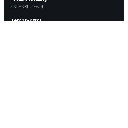
SLASKIE.travel
Tematyczny
Szlak Kulinarny "Śląskie Smaki"
Szlak Zabytów Techniki
Industriada
Juromania
Śląskie z dzieckiem
Szlak Przyrody
Śląskie po zdrowie
Narty w Śląskim
Rowerem przez Śląskie
Kajakiem przez Śląskie
Regionalny
Beskidy
Śląsk Cieszyński
Jura Krakowsko-Częstochowska
Kraina Górnej Odry