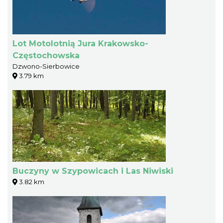
Lot Motolotnią Jura Krakowsko-
Częstochowska
Dzwono-Sierbowice
3.79 km
Buczyny w Szypowicach i Las Niwiski
3.82 km