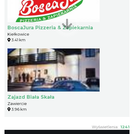
BoscaJura Pizzeria & Zapiekarnia
Kiełkowice
3.41 km
Zajazd Biała Skała
Zawiercie
3.96 km
Wyświetlenia:
1241