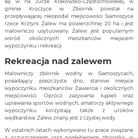
się w na Jurze Krakowsko-Częstochowskiej, w
gminie Kroczyce w. Zbiornik powstał na
przepływającej nieopodal miejscowości Siamoszyce
rzece Krztyni. Zalew ma powierzchnię 20 ha i jest
malowniczo usytuowany. Zalew jest popularnym
wśród okolicznych mieszkańców miejscem
wypoczynku i rekreacji.
Rekreacja nad zalewem
Malowniczy zbiornik wodny w Siamoszycach,
posiadający piaszczyste dno, stanowi miejsce
wypoczynku mieszkańców Zawiercia i okolicznych
miejscowości. Oprócz zażywania kąpieli oraz
uprawiania sportów wodnych, amatorzy aktywnego
wypoczynku korzystają także z uroków
wędkarstwa. Zalew znany jest z czystej wody.
W ostatnich latach wykonywano tu prace związane
z oczyszczeniem oraz pogłębieniem zbiornika, w