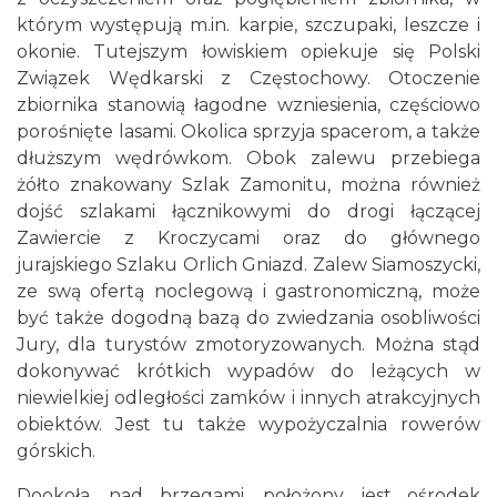
którym występują m.in. karpie, szczupaki, leszcze i
okonie. Tutejszym łowiskiem opiekuje się Polski
Związek Wędkarski z Częstochowy. Otoczenie
zbiornika stanowią łagodne wzniesienia, częściowo
porośnięte lasami. Okolica sprzyja spacerom, a także
dłuższym wędrówkom. Obok zalewu przebiega
żółto znakowany Szlak Zamonitu, można również
dojść szlakami łącznikowymi do drogi łączącej
Zawiercie z Kroczycami oraz do głównego
jurajskiego Szlaku Orlich Gniazd. Zalew Siamoszycki,
ze swą ofertą noclegową i gastronomiczną, może
być także dogodną bazą do zwiedzania osobliwości
Jury, dla turystów zmotoryzowanych. Można stąd
dokonywać krótkich wypadów do leżących w
niewielkiej odległości zamków i innych atrakcyjnych
obiektów. Jest tu także wypożyczalnia rowerów
górskich.
Dookoła, nad brzegami, położony jest ośrodek