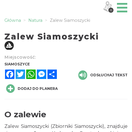
0
Główna
Natura
Zalew Siamoszycki
Zalew Siamoszycki
Miejscowość:
SIAMOSZYCE
Facebook
Twitter
WhatsApp
Messenger
Share
ODSŁUCHAJ TEKST
DODAJ DO PLANERA
O zalewie
Zalew Siamoszycki (Zbiorniki Siamoszycki), znajduje