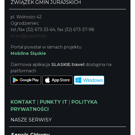
ZWIĄZEK GMIN JURAJSKICH
pl. Wolności 42
Ogrodzieniec
tel./fax (32) 673-33-64, fax (32) 673-37-98
biuro@jura.info.pl
Portal powstał w ramach projektu
Mobilne Śląskie
Darmowa aplikacja
SLASKIE.travel
dostępna na
platformach
KONTAKT
|
PUNKTY IT
|
POLITYKA
PRYWATNOŚCI
NASZE SERWISY
Serwis Główny