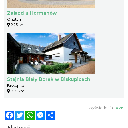
Zajazd u Hermanów
Olsztyn
2.25 km
Stajnia Biały Borek w Biskupicach
Biskupice
3.31 km
Wyświetlenia:
626
Facebook
Twitter
WhatsApp
Messenger
Share
Udostępnij