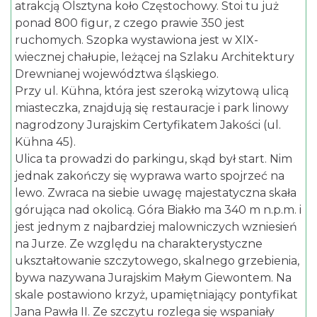
atrakcją Olsztyna koło Częstochowy. Stoi tu już
ponad 800 figur, z czego prawie 350 jest
ruchomych. Szopka wystawiona jest w XIX-
wiecznej chałupie, leżącej na Szlaku Architektury
Drewnianej województwa śląskiego.
Przy ul. Kühna, która jest szeroką wizytową ulicą
miasteczka, znajdują się restauracje i park linowy
nagrodzony Jurajskim Certyfikatem Jakości (ul.
Kühna 45).
Ulica ta prowadzi do parkingu, skąd był start. Nim
jednak zakończy się wyprawa warto spojrzeć na
lewo. Zwraca na siebie uwagę majestatyczna skała
górująca nad okolicą. Góra Biakło ma 340 m n.p.m. i
jest jednym z najbardziej malowniczych wzniesień
na Jurze. Ze względu na charakterystyczne
ukształtowanie szczytowego, skalnego grzebienia,
bywa nazywana Jurajskim Małym Giewontem. Na
skale postawiono krzyż, upamiętniający pontyfikat
Jana Pawła II. Ze szczytu rozlega się wspaniały