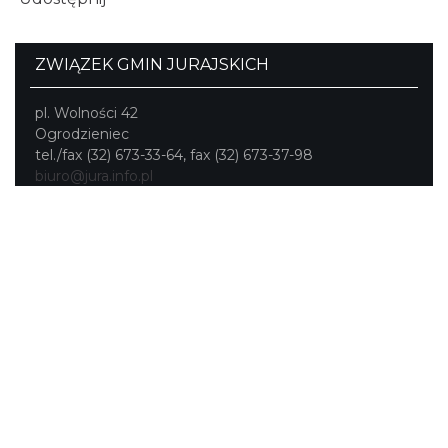
ZWIĄZEK GMIN JURAJSKICH
pl. Wolności 42
Ogrodzieniec
tel./fax (32) 673-33-64, fax (32) 673-37-98
biuro@jura.info.pl
Portal powstał w ramach projektu
Mobilne Śląskie
Darmowa aplikacja
SLASKIE.travel
dostępna na
platformach
KONTAKT
|
PUNKTY IT
|
POLITYKA
PRYWATNOŚCI