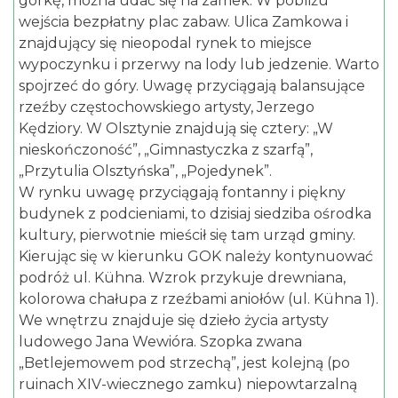
górkę, można udać się na zamek. W pobliżu
wejścia bezpłatny plac zabaw. Ulica Zamkowa i
znajdujący się nieopodal rynek to miejsce
wypoczynku i przerwy na lody lub jedzenie. Warto
spojrzeć do góry. Uwagę przyciągają balansujące
rzeźby częstochowskiego artysty, Jerzego
Kędziory. W Olsztynie znajdują się cztery: „W
nieskończoność”, „Gimnastyczka z szarfą”,
„Przytulia Olsztyńska”, „Pojedynek”.
W rynku uwagę przyciągają fontanny i piękny
budynek z podcieniami, to dzisiaj siedziba ośrodka
kultury, pierwotnie mieścił się tam urząd gminy.
Kierując się w kierunku GOK należy kontynuować
podróż ul. Kühna. Wzrok przykuje drewniana,
kolorowa chałupa z rzeźbami aniołów (ul. Kühna 1).
We wnętrzu znajduje się dzieło życia artysty
ludowego Jana Wewióra. Szopka zwana
„Betlejemowem pod strzechą”, jest kolejną (po
ruinach XIV-wiecznego zamku) niepowtarzalną