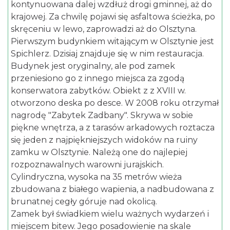
kontynuowana dalej wzdłuż drogi gminnej, aż do
krajowej. Za chwilę pojawi się asfaltowa ścieżka, po
skręceniu w lewo, zaprowadzi aż do Olsztyna.
Pierwszym budynkiem witającym w Olsztynie jest
Spichlerz. Dzisiaj znajduje się w nim restauracja.
Budynek jest oryginalny, ale pod zamek
przeniesiono go z innego miejsca za zgodą
konserwatora zabytków. Obiekt z z XVIII w.
otworzono deska po desce. W 2008 roku otrzymał
nagrodę "Zabytek Zadbany". Skrywa w sobie
piękne wnętrza, a z tarasów arkadowych roztacza
się jeden z najpiękniejszych widoków na ruiny
zamku w Olsztynie. Należą one do najlepiej
rozpoznawalnych warowni jurajskich.
Cylindryczna, wysoka na 35 metrów wieża
zbudowana z białego wapienia, a nadbudowana z
brunatnej cegły góruje nad okolicą.
Zamek był świadkiem wielu ważnych wydarzeń i
miejscem bitew. Jego posadowienie na skale