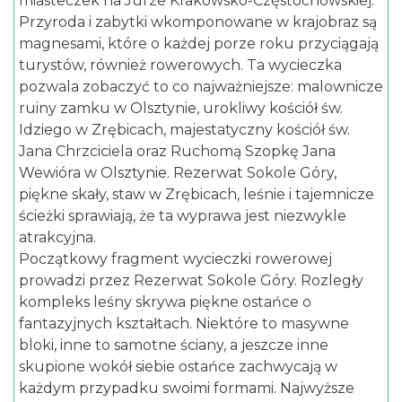
miasteczek na Jurze Krakowsko-Częstochowskiej.
Przyroda i zabytki wkomponowane w krajobraz są
magnesami, które o każdej porze roku przyciągają
turystów, również rowerowych. Ta wycieczka
pozwala zobaczyć to co najważniejsze: malownicze
ruiny zamku w Olsztynie, urokliwy kościół św.
Idziego w Zrębicach, majestatyczny kościół św.
Jana Chrzciciela oraz Ruchomą Szopkę Jana
Wewióra w Olsztynie. Rezerwat Sokole Góry,
piękne skały, staw w Zrębicach, leśnie i tajemnicze
ścieżki sprawiają, że ta wyprawa jest niezwykle
atrakcyjna.
Początkowy fragment wycieczki rowerowej
prowadzi przez Rezerwat Sokole Góry. Rozległy
kompleks leśny skrywa piękne ostańce o
fantazyjnych kształtach. Niektóre to masywne
bloki, inne to samotne ściany, a jeszcze inne
skupione wokół siebie ostańce zachwycają w
każdym przypadku swoimi formami. Najwyższe