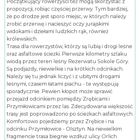
Początkujący rowerzyści też mogą skorzystać z
propozycji, robiąc częściej przerwy. Tym bardziej,
że po drodze jest sporo miejsc, w których należy
zrobić przerwę i nacieszyć oczy jurajskimi
widokami i dziełami ludzkich rąk, również
królewskich.
Trasa dla rowerzystów, którzy są lubią i drogi leśne
oraz asfaltowe ścieżki. Pierwsze kilometry szlaku
wiodą przez teren leśny Rezerwatu Sokole Góry.
Są podjazdy, niewielkie i na krótkich odcinkach.
Należy się tu jednak liczyć i z ubitymi drogami
leśnymi, czasem łatami piachu - te występują
sporadycznie. Pewien kłopot może sprawić
przejazd odcinkiem pomiędzy Zrębicami i
Przymiłowicami przez las. Zdecydowana większość
trasy jest poprowadzono po ścieżkach asfaltowych.
Komfortowo pojedziemy przez Zrębice i na
odcinku Przymiłowice - Olsztyn. Na niewielkim
fragmencie trasa biegnie wzdłuż ulicy Orlich