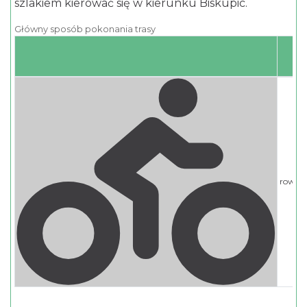
szlakiem kierować się w kierunku Biskupic.
Główny sposób pokonania trasy
rower