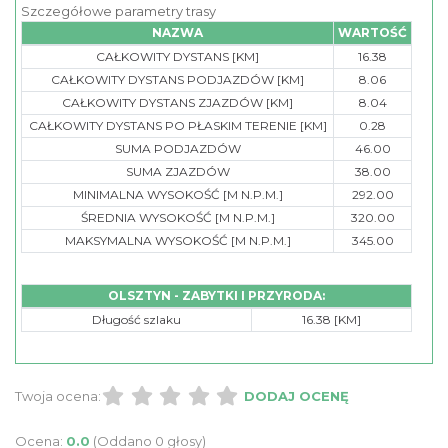
Szczegółowe parametry trasy
NAZWA
WARTOŚĆ
CAŁKOWITY DYSTANS [KM]
16.38
CAŁKOWITY DYSTANS PODJAZDÓW [KM]
8.06
CAŁKOWITY DYSTANS ZJAZDÓW [KM]
8.04
CAŁKOWITY DYSTANS PO PŁASKIM TERENIE [KM]
0.28
SUMA PODJAZDÓW
46.00
SUMA ZJAZDÓW
38.00
MINIMALNA WYSOKOŚĆ [M N.P.M.]
292.00
ŚREDNIA WYSOKOŚĆ [M N.P.M.]
320.00
MAKSYMALNA WYSOKOŚĆ [M N.P.M.]
345.00
OLSZTYN - ZABYTKI I PRZYRODA:
Długość szlaku
16.38 [KM]
Twoja ocena:
DODAJ OCENĘ
Ocena:
0.0
(Oddano 0 głosy)