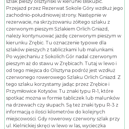
szlak pieszy olsztyński w kierunki Biskupic.
Przejazd przez Rezerwat Sokole Góry wzdłuż jego
zachodnio-południowej strony. Następnie w
rezerwacie, na skrzyżowaniu żółtego szlaku z
czerwonym pieszym Szlakiem Orlich Gniazd,
należy kontynuować jazdę czerwonym pieszym w
kierunku Zrębic. Tu oznaczenie typowe dla
szlaków pieszych z tabliczkami lub malunkami.
Po wyjechaniu z Sokolich Gór nadal czerwonym
pieszym aż do stawu w Zrębicach. Tutaj w lewo i
od tego miejsca do Olsztyna podróż jest wzdłuż
czerwonego rowerowego Szlaku Orlich Gniazd. Z
tego szlaku korzystamy jadąc przez Zrębice i
Przymiłowice Kotysów. Tu znaki typu R-1, które
spotkać można w formie tabliczek lub malunków
na drzewach czy słupach. Są też znaki typu R-3 z
informacją o ilości kilometrów do kolejnych
miejscowości. Gdy rowerowy czerwony szlak przy
ul. Kielnickiej skręci w lewo w las, wycieczka