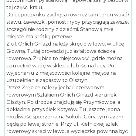
dzwonnica i lipy stanowią niepowtarzalny zespół w
tej części kraju.
Do odpoczynku zachęca również sam teren wokół
stawu. Ławeczki, pomost i ryby przyciągają zawsze,
szczególnie rodziny z dziećmi. Stanowią miłe
miejsce ma krótką przerwę.
Z ul. Orlich Gniazd należy skręcić w lewo, w ulicę
Główną. Tutaj prowadzi już asfaltowa ścieżka
rowerowa. Zrębice to miejscowość, gdzie można
uzupełnić wodę w sklepie lub iść na lody. Po
wyjechaniu z miejscowości kolejne miejsce na
uzupełnienie zapasów, to Olsztyn.
Przez Zrębice należy jechać czerwonym
rowerowym Szlakiem Orlich Gniazd kierunek
Olsztyn. Po drodze znajdują się Przymiłowice, a
dokładnie przysiółek Kotysów. Tu jeszcze jedna
możliwość spojrzenia na Sokole Góry, tym razem
będą po lewej stronie. Przy ul. Kielnickiej szlak
rowerowy skręci w lewo, a wycieczka powinna być