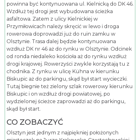
powinna być kontynuowana ul. Kielnicką do DK 46.
Wzdłuż tej drogi jest wybudowana ścieżka
asfaltowa. Zatem z ulicy Kielnickiej w
Przymiłowicach należy skręcić w lewo i droga
rowerowa doprowadzi już do ruin zamku w
Olsztynie. Trasa dalej będzie kontynuowana
wzdłuż DK nr 46 aż do rynku w Olsztynie. Odcinek
od ronda niedaleko kościoła aż do rynku wzdłuż
drogi krajowej. Rowerzyści zwykle korzystają tu z
chodnika. Z rynku w ulicę Kühna w kierunku
Biskupic aż do parkingu, skąd był start wycieczki.
Tutaj biegnie też zielony szlak rowerowy kierunku
Biskupic i on wzdłuż drogi powiatowej, po
wydzielonej ścieżce zaprowadzi aż do parkingu,
skąd był start.
CO ZOBACZYĆ
Olsztyn jest jednym z najpiękniej położonych