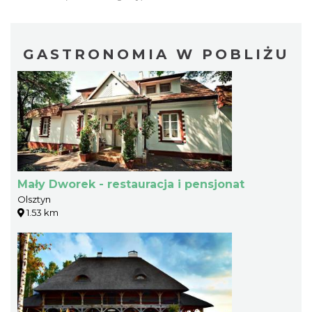
GASTRONOMIA W POBLIŻU
Mały Dworek - restauracja i pensjonat
Olsztyn
1.53 km