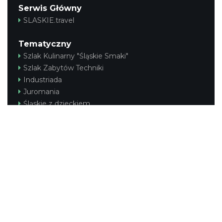
Serwis Główny
SLASKIE.travel
Tematyczny
Szlak Kulinarny "Śląskie Smaki"
Szlak Zabytów Techniki
Industriada
Juromania
Śląskie z dzieckiem
Szlak Przyrody
Śląskie po zdrowie
Narty w Śląskim
Rowerem przez Śląskie
Kajakiem przez Śląskie
Regionalny
Beskidy
Śląsk Cieszyński
Jura Krakowsko-Częstochowska