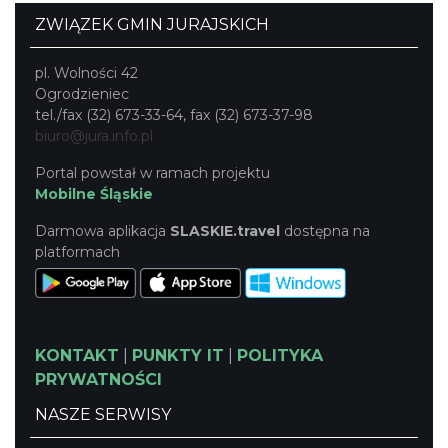
ZWIĄZEK GMIN JURAJSKICH
pl. Wolności 42
Ogrodzieniec
tel./fax (32) 673-33-64, fax (32) 673-37-98
biuro@jura.info.pl
Portal powstał w ramach projektu
Mobilne Śląskie
Darmowa aplikacja
SLASKIE.travel
dostępna na
platformach
KONTAKT
|
PUNKTY IT
|
POLITYKA
PRYWATNOŚCI
NASZE SERWISY