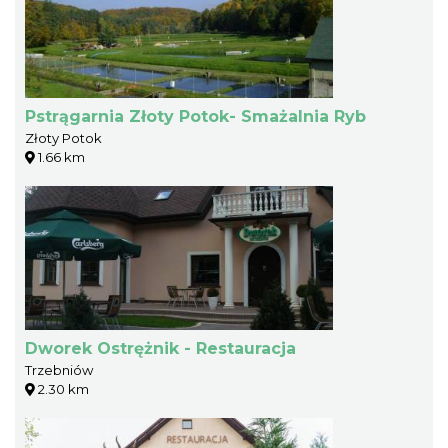
Pstrągarnia Złoty Potok- Smażalnia Ryb
Złoty Potok
1.66 km
Dworek Ostrężnik - Restauracja
Trzebniów
2.30 km