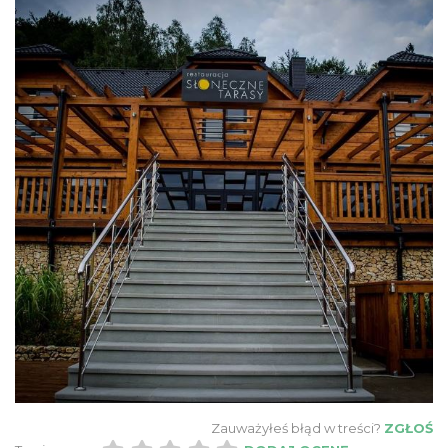
Zauważyłeś błąd w treści?
ZGŁOŚ