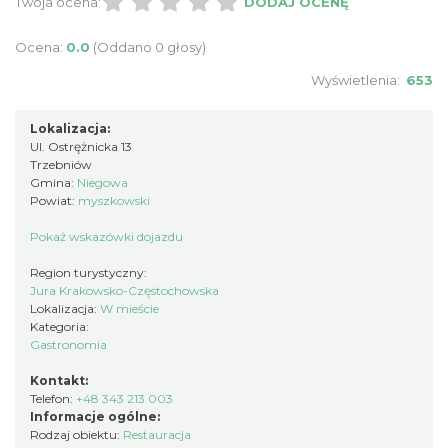
Twoja ocena:
DODAJ OCENĘ
Ocena:
0.0
(Oddano 0 głosy)
Wyświetlenia:
653
Lokalizacja:
Ul. Ostrężnicka 13
Trzebniów
Gmina:
Niegowa
Powiat:
myszkowski
Pokaż wskazówki dojazdu
Region turystyczny:
Jura Krakowsko-Częstochowska
Lokalizacja:
W mieście
Kategoria:
Gastronomia
Kontakt:
Telefon:
+48 343 213 003
Informacje ogólne:
Rodzaj obiektu:
Restauracja