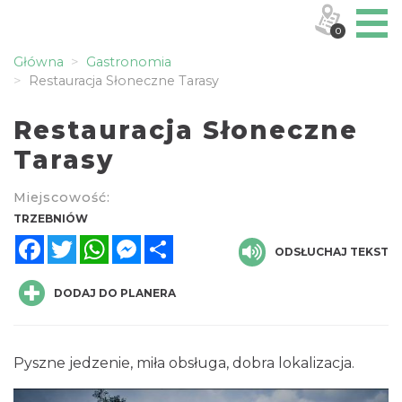
0
Główna
Gastronomia
Restauracja Słoneczne Tarasy
Restauracja Słoneczne
Tarasy
Miejscowość:
TRZEBNIÓW
Facebook
Twitter
WhatsApp
Messenger
Share
ODSŁUCHAJ TEKST
DODAJ DO PLANERA
Pyszne jedzenie, miła obsługa, dobra lokalizacja.