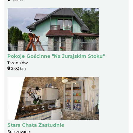
Pokoje Gościnne "Na Jurajskim Stoku"
Trzebniów
2.02 km
Stara Chata Zastudnie
Suliszowice