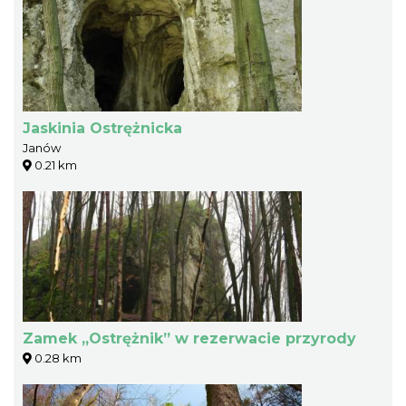
Jaskinia Ostrężnicka
Janów
0.21 km
Zamek „Ostrężnik” w rezerwacie przyrody
0.28 km