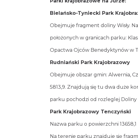
Parki krajobrazowe na Jurze:
Bielańsko-Tyniecki Park Krajobr
Obejmuje fragment doliny Wisły. 
położonych w granicach parku: Kla
Opactwa Ojców Benedyktynów w Tyń
Rudniański Park Krajobrazowy
Obejmuje obszar gmin: Alwernia, Cz
5813,9. Znajdują się tu dwa duże ko
parku pochodzi od rozleglej Dolin
Park Krajobrazowy Tenczyński
Nazwa parku o powierzchni 13658,1
Na terenie parku znajduje się frag