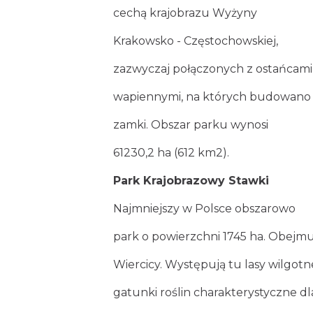
cechą krajobrazu Wyżyny
Krakowsko - Częstochowskiej,
zazwyczaj połączonych z ostańcami
wapiennymi, na których budowano
zamki. Obszar parku wynosi
61230,2 ha (612 km2).
Park Krajobrazowy Stawki
Najmniejszy w Polsce obszarowo
park o powierzchni 1745 ha. Obejmu
Wiercicy. Występują tu lasy wilgotne 
gatunki roślin charakterystyczne dl