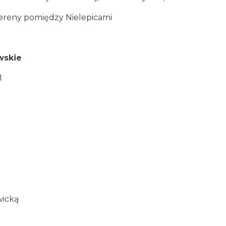
tereny pomiędzy Nielepicami
wskie
1
wicką