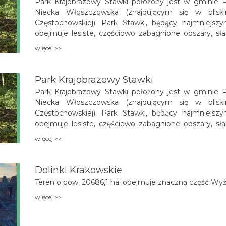
Park Krajobrazowy Stawki położony jest w gminie 
Niecka Włoszczowska (znajdującym się w blisk
Częstochowskiej). Park Stawki, będący najmniejs
obejmuje lesiste, częściowo zabagnione obszary, sł
dogodne środowisko życia różnych gatunków roślin i z
więcej >>
Park Krajobrazowy Stawki
Park Krajobrazowy Stawki położony jest w gminie 
Niecka Włoszczowska (znajdującym się w blisk
Częstochowskiej). Park Stawki, będący najmniejs
obejmuje lesiste, częściowo zabagnione obszary, sł
dogodne środowisko życia różnych gatunków roślin i z
więcej >>
Dolinki Krakowskie
Teren o pow. 20686,1 ha; obejmuje znaczną część Wyż
więcej >>