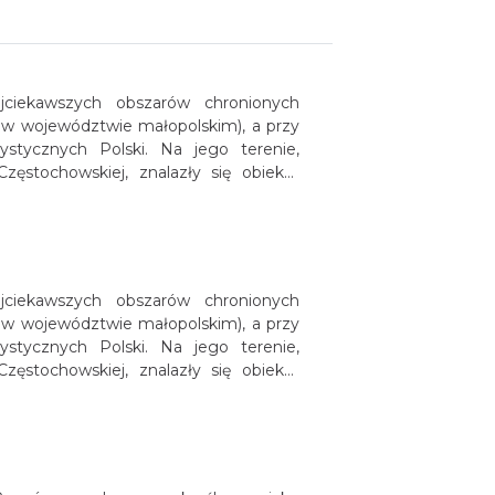
jciekawszych obszarów chronionych
ż w województwie małopolskim), a przy
ystycznych Polski. Na jego terenie,
stochowskiej, znalazły się obiekty
azwa parku pochodzi od położonych
wanych Orlimi Gniazdami. Obszar ten
jciekawszych obszarów chronionych
ż w województwie małopolskim), a przy
ystycznych Polski. Na jego terenie,
stochowskiej, znalazły się obiekty
azwa parku pochodzi od położonych
wanych Orlimi Gniazdami. Obszar ten