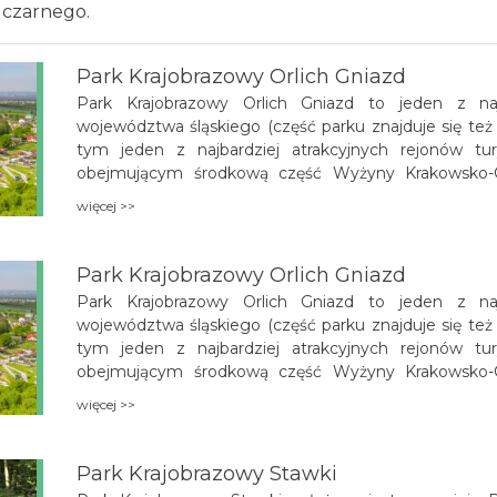
 czarnego.
Park Krajobrazowy Orlich Gniazd
Park Krajobrazowy Orlich Gniazd to jeden z na
województwa śląskiego (część parku znajduje się te
tym jeden z najbardziej atrakcyjnych rejonów tur
obejmującym środkową część Wyżyny Krakowsko-Czę
cenne przyrodniczo, a także wiele zabytków. N
więcej >>
na wapiennych skałach majestatycznych zamków, z
przecina gęsta sieć szlaków turystycznych.
Park Krajobrazowy Orlich Gniazd
Park Krajobrazowy Orlich Gniazd to jeden z na
województwa śląskiego (część parku znajduje się te
tym jeden z najbardziej atrakcyjnych rejonów tur
obejmującym środkową część Wyżyny Krakowsko-Czę
cenne przyrodniczo, a także wiele zabytków. N
więcej >>
na wapiennych skałach majestatycznych zamków, z
przecina gęsta sieć szlaków turystycznych.
Park Krajobrazowy Stawki