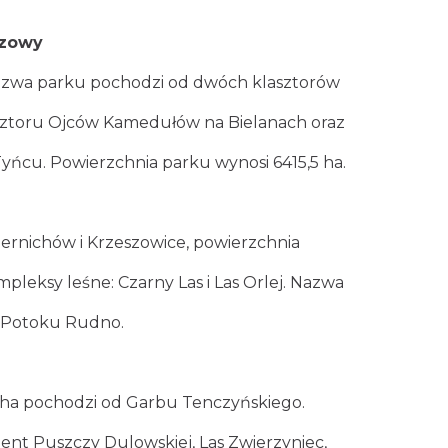
azowy
Nazwa parku pochodzi od dwóch klasztorów
sztoru Ojców Kamedułów na Bielanach oraz
cu. Powierzchnia parku wynosi 6415,5 ha.
ernichów i Krzeszowice, powierzchnia
mpleksy leśne: Czarny Las i Las Orlej. Nazwa
y Potoku Rudno.
 ha pochodzi od Garbu Tenczyńskiego.
ment Puszczy Dulowskiej, Las Zwierzyniec,