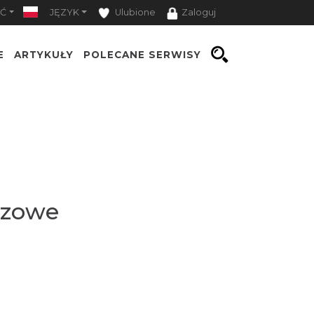
Ć
JĘZYK
Ulubione
Zaloguj
E
ARTYKUŁY
POLECANE SERWISY
razowe