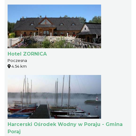
Hotel ZORNICA
Poczesna
4.54 km
Harcerski Ośrodek Wodny w Poraju - Gmina
Poraj