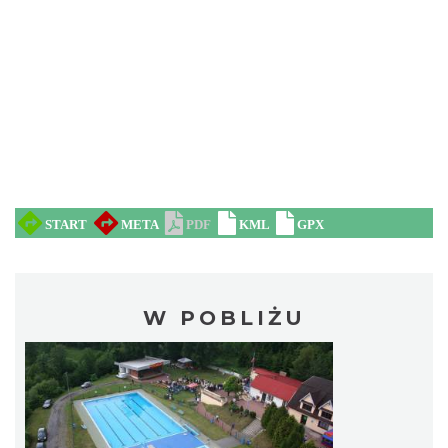
W POBLIŻU