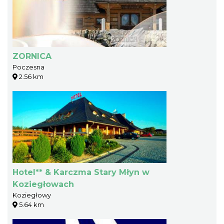
ZORNICA
Poczesna
2.56 km
Hotel** & Karczma Stary Młyn w
Koziegłowach
Koziegłowy
5.64 km