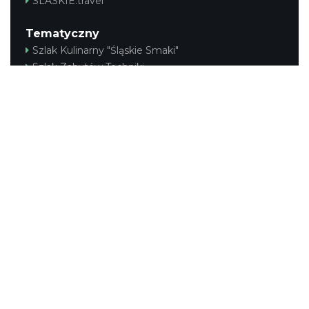
SLASKIE.travel
Tematyczny
Szlak Kulinarny "Śląskie Smaki"
Szlak Zabytów Techniki
Industriada
Juromania
Śląskie z dzieckiem
Szlak Przyrody
Śląskie po zdrowie
Narty w Śląskim
Rowerem przez Śląskie
Kajakiem przez Śląskie
Regionalny
Beskidy
Śląsk Cieszyński
Jura Krakowsko-Częstochowska
Kraina Górnej Odry
Górnośląsko-Zagłębiowska Metropolia