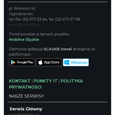
pl. Wolności 42
Ogrodzieniec
tel./fax (32) 673-33-64, fax (32) 673-37-98
biuro@jura.info.pl
Portal powstał w ramach projektu
Mobilne Śląskie
Darmowa aplikacja
SLASKIE.travel
dostępna na
platformach
KONTAKT
|
PUNKTY IT
|
POLITYKA
PRYWATNOŚCI
NASZE SERWISY
Serwis Główny