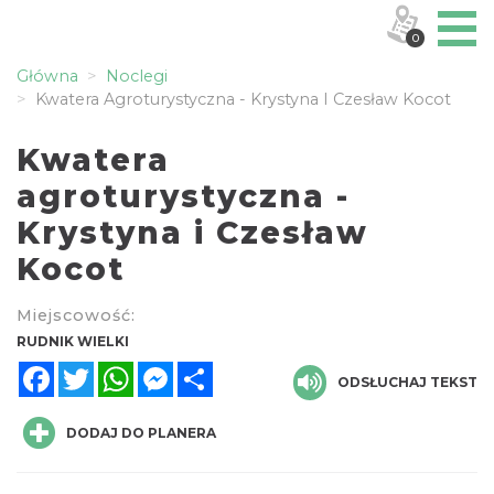
0
Główna
Noclegi
Kwatera Agroturystyczna - Krystyna I Czesław Kocot
Kwatera
agroturystyczna -
Krystyna i Czesław
Kocot
Miejscowość:
RUDNIK WIELKI
Facebook
Twitter
WhatsApp
Messenger
Share
ODSŁUCHAJ TEKST
DODAJ DO PLANERA