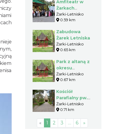
wego.
Amfiteatr w
Żarkach
niczy
Żarkach
Letnisku
Letnisku
Żarki-Letnisko
niami
0.59 km
icach
Zabudowa
Żarek Letniska
nieje
Żarki-Letnisko
rnym,
0.65 km
cyjną
Park z altaną z
nkiem
okresu
enisa
przedwojennego
Żarki-Letnisko
0.67 km
w Żarkach
Letnisku
Kościół
Parafialny pw.
Matki Bożej
Żarki-Letnisko
0.71 km
Nieustającej
Pomocy w
«
1
2
3
…
6
»
Żarkach
Letnisku