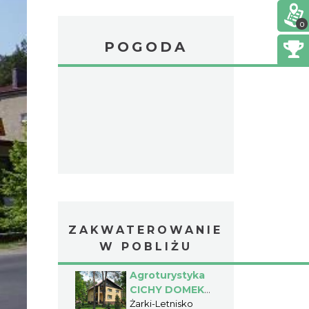
0
POGODA
ZAKWATEROWANIE
W POBLIŻU
Agroturystyka
CICHY DOMEK -
Żarki Letnisko -
Żarki-Letnisko