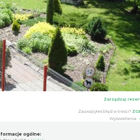
Zarządzaj rezer
Zauważyłeś błąd w treści?
ZG
Wyświetlenia:
nformacje ogólne: