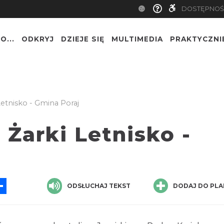
DOSTĘPNOŚ
O...
ODKRYJ
DZIEJE SIĘ
MULTIMEDIA
PRAKTYCZNI
etnisko - Gmina Poraj
 Żarki Letnisko -
App
ssenger
Share
ODSŁUCHAJ TEKST
DODAJ DO PLA