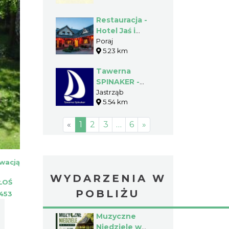
Restauracja -
Hotel Jaś i
Małgosia - Poraj
Poraj
5.23 km
- Gmina Poraj
Tawerna
SPINAKER -
Jastrząb -
Jastrząb
5.54 km
Gmina Poraj
«
1
2
3
…
6
»
wacją
WYDARZENIA W
ŁOŚ
POBLIŻU
453
Muzyczne
Niedziele w