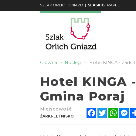
|
SZLAK ORLICH GNIAZD
SLASKIE.
TRAVEL
Główna
Noclegi
Hotel KINGA - Żarki L
Hotel KINGA -
Gmina Poraj
Miejscowość:
Facebook
Twitter
Whats
Me
ŻARKI-LETNISKO