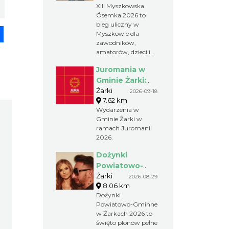
Malwy, Jarzębina,
XIII Myszkowska
Myszkowie na
Kalina oraz Szalona
Ósemka 2026 to
dystansie 8 km
Piątka Plu
bieg uliczny w
pp
senger
Share
Myszkowie dla
zawodników,
amatorów, dzieci i
całych rodzin. Już 6
Juromania w
września uczestnicy
zmierzą się z trasą 8
Gminie Żarki:
km, a najmłodsi
18.09.2026
Żarki
2026-09-18
wystartują w
7.62 km
(piątek)
biegach na
Wydarzenia w
krótszych
Gminie Żarki w
dystansach. To
ramach Juromanii
sportowa niedziela
2026.
pełna rywalizacji,
dobrej atmosfery i
Dożynki
aktywnego
Powiatowo-
wypoczynku.
Gminne w
Żarki
2026-08-29
8.06 km
Żarkach 2026
Dożynki
Powiatowo-Gminne
w Żarkach 2026 to
święto plonów pełne