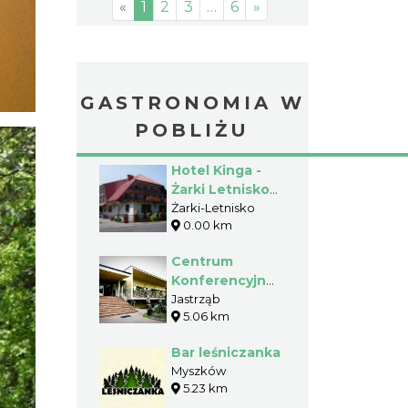
«
1
2
3
…
6
»
GASTRONOMIA W
POBLIŻU
Hotel Kinga -
Żarki Letnisko -
Gmina Poraj
Żarki-Letnisko
0.00 km
Centrum
Konferencyjno-
Szkoleniowe
Jastrząb
5.06 km
PORAJ -
Jastrząb -
Bar leśniczanka
Gmina Poraj
Myszków
5.23 km