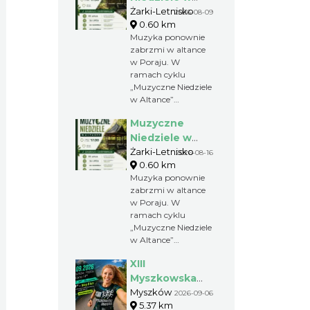
Altance w
Żarki-Letnisko
2026-08-09
0.60 km
Żarkach -
Muzyka ponownie
Letnisku
zabrzmi w altance
w Poraju. W
ramach cyklu
„Muzyczne Niedziele
w Altance”
zaplanowano cztery
Muzyczne
wakacyjne koncerty.
Od 26 lipca do 16
Niedziele w
sierpnia na scenie
Altance w
Żarki-Letnisko
2026-08-16
pojawią się kolejno:
0.60 km
Żarkach -
Malwy, Jarzębina,
Muzyka ponownie
Letnisku
Kalina oraz Szalona
zabrzmi w altance
Piątka Plu
w Poraju. W
ramach cyklu
„Muzyczne Niedziele
w Altance”
zaplanowano cztery
XIII
wakacyjne koncerty.
Od 26 lipca do 16
Myszkowska
sierpnia na scenie
Ósemka 2026 –
Myszków
2026-09-06
pojawią się kolejno:
5.37 km
bieg uliczny w