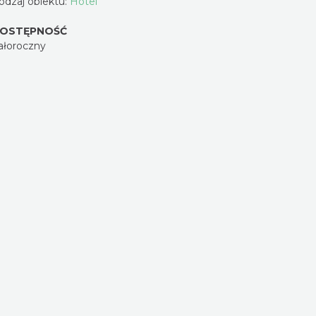
odzaj obiektu:
Hotel
OSTĘPNOŚĆ
ałoroczny