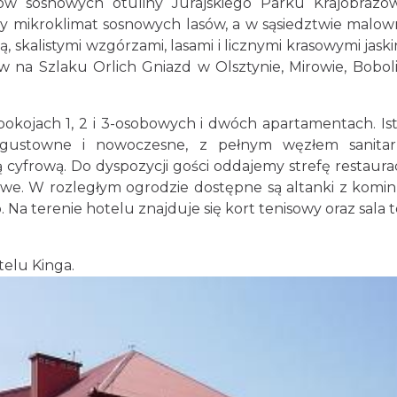
ów sosnowych otuliny Jurajskiego Parku Krajobrazo
ny mikroklimat sosnowych lasów, a w sąsiedztwie malow
ą, skalistymi wzgórzami, lasami i licznymi krasowymi jaski
 na Szlaku Orlich Gniazd w Olsztynie, Mirowie, Bobol
kojach 1, 2 i 3-osobowych i dwóch apartamentach. Ist
e gustowne i nowoczesne, z pełnym węzłem sanita
 cyfrową. Do dyspozycji gości oddajemy strefę restaura
owe. W rozległym ogrodzie dostępne są altanki z komi
. Na terenie hotelu znajduje się kort tenisowy oraz sala t
elu Kinga.