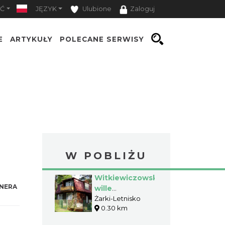
Ć
JĘZYK
Ulubione
Zaloguj
E
ARTYKUŁY
POLECANE SERWISY
W POBLIŻU
Witkiewiczowskie
NERA
wille
drewniane z lat
Żarki-Letnisko
0.30 km
30-tych XX
wieku w