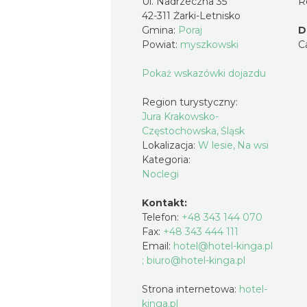
Ul. Nadrzeczna 35
R
42-311 Żarki-Letnisko
Gmina:
Poraj
D
Powiat:
myszkowski
C
Pokaż wskazówki dojazdu
Region turystyczny:
Jura Krakowsko-
Częstochowska, Śląsk
Lokalizacja:
W lesie, Na wsi
Kategoria:
Noclegi
Kontakt:
Telefon:
+48 343 144 070
Fax:
+48 343 444 111
Email:
hotel@hotel-kinga.pl
; biuro@hotel-kinga.pl
Strona internetowa:
hotel-
kinga.pl