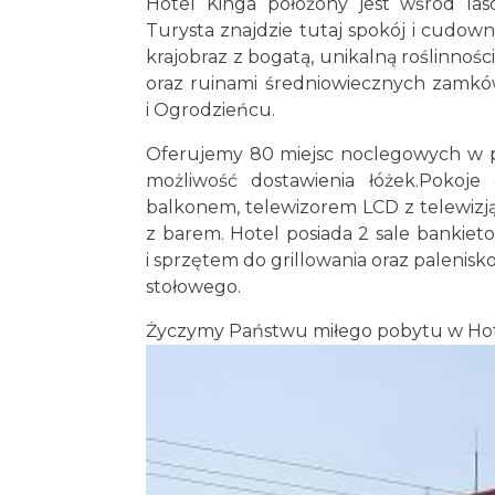
Hotel Kinga położony jest wśród las
Turysta znajdzie tutaj spokój i cudow
krajobraz z bogatą, unikalną roślinności
oraz ruinami średniowiecznych zamków
i Ogrodzieńcu.
Oferujemy 80 miejsc noclegowych w po
możliwość dostawienia łóżek.Pokoj
balkonem, telewizorem LCD z telewizją
z barem. Hotel posiada 2 sale bankiet
i sprzętem do grillowania oraz palenisko
stołowego.
Życzymy Państwu miłego pobytu w Hot