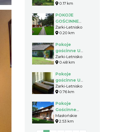
0.17 km
Gmina Poraj
POKOJE
GOŚCINNE
ZACISZE U
Żarki-Letnisko
0.20 km
GILÓW - Żarki
Letnisko -
Pokoje
Gmina Poraj
gościnne U
TERESY - Żarki
Żarki-Letnisko
0.48 km
Letnisko -
Gmina Poraj
Pokoje
gościnne U
Grażynki - Żarki
Żarki-Letnisko
0.76 km
Letnisko -
Gmina Poraj
Pokoje
Gościnne
Martynka -
Masłońskie
2.53 km
Masłońskie -
Gmina Poraj