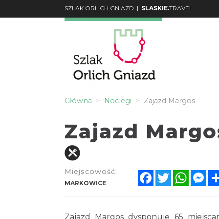
|
SZLAK ORLICH GNIAZD
SLASKIE.
TRAVEL
Główna
Noclegi
Zajazd Margos
Zajazd Margo
Miejscowość:
Facebook
Twitter
Whats
Me
MARKOWICE
Zajazd Margos dysponuje 65 miejsca