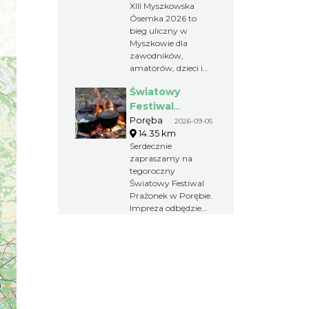
XIII Myszkowska
Myszkowie na
Ósemka 2026 to
dystansie 8 km
bieg uliczny w
Myszkowie dla
zawodników,
amatorów, dzieci i
całych rodzin. Już 6
Światowy
września uczestnicy
zmierzą się z trasą 8
Festiwal
km, a najmłodsi
Prażonek w
Poręba
2026-09-05
wystartują w
14.35 km
Porębie
biegach na
Serdecznie
krótszych
zapraszamy na
dystansach. To
tegoroczny
sportowa niedziela
Światowy Festiwal
pełna rywalizacji,
Prażonek w Porębie.
dobrej atmosfery i
Impreza odbędzie
aktywnego
się 5 września
wypoczynku.
2026r.