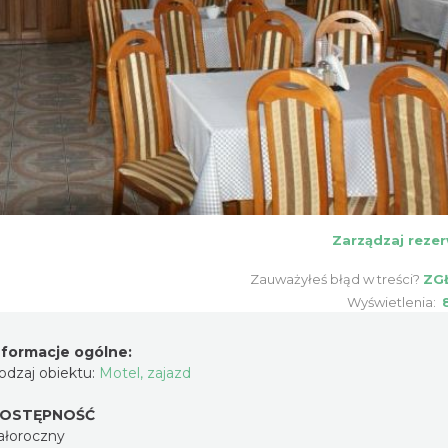
Zarządzaj rezer
Zauważyłeś błąd w treści?
ZG
Wyświetlenia:
nformacje ogólne:
odzaj obiektu:
Motel, zajazd
OSTĘPNOŚĆ
ałoroczny