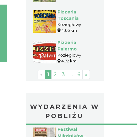
Pizzeria
Toscania
Koziegłowy
4.66 km
Pizzeria
Palermo
Koziegłowy
4.72 km
«
1
2
3
…
6
»
WYDARZENIA W
POBLIŻU
Festiwal
Miłośników