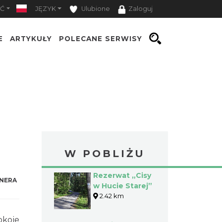
Ć
JĘZYK
Ulubione
Zaloguj
E
ARTYKUŁY
POLECANE SERWISY
W POBLIŻU
Rezerwat „Cisy
NERA
w Hucie Starej”
2.42 km
okoje