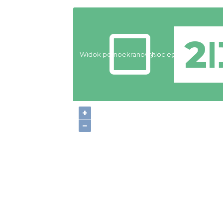
Widok pełnoekranowy:
Noclegi
+
−