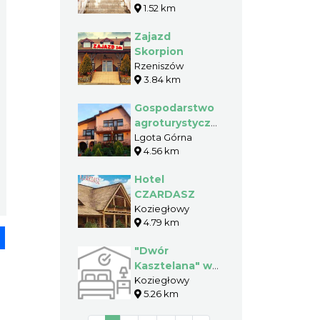
1.52 km
Zacisze
Zajazd
Skorpion
Rzeniszów
3.84 km
Gospodarstwo
agroturystyczne
- Matynia
Lgota Górna
4.56 km
Jolanta
Hotel
CZARDASZ
Koziegłowy
4.79 km
pp
senger
Share
"Dwór
Kasztelana" w
Koziegłowach
Koziegłowy
5.26 km