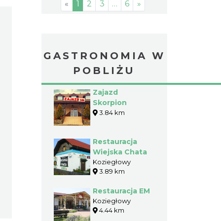
«
1
2
3
…
6
»
GASTRONOMIA W
POBLIŻU
Zajazd
Skorpion
3.84 km
Restauracja
Wiejska Chata
Koziegłowy
3.89 km
Restauracja EM
Koziegłowy
4.44 km