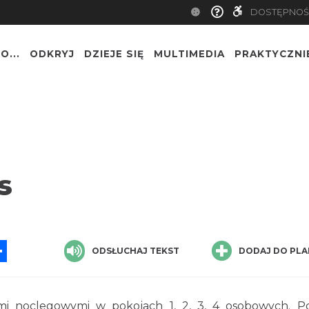
DOSTĘPNOŚ
O...
ODKRYJ
DZIEJE SIĘ
MULTIMEDIA
PRAKTYCZNI
s
App
ssenger
Share
ODSŁUCHAJ TEKST
DODAJ DO PLA
mi noclegowymi w pokojach 1, 2, 3, 4 osobowych. P