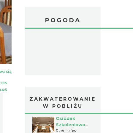
POGODA
wacją
ŁOŚ
846
ZAKWATEROWANIE
W POBLIŻU
Ośrodek
Szkoleniowo
Wypoczynkowy
Rzeniszów