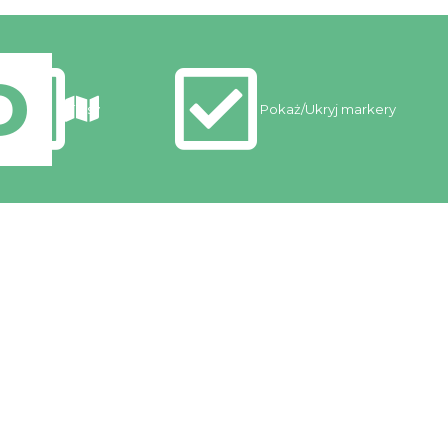
Trasy
Pokaż/Ukryj markery