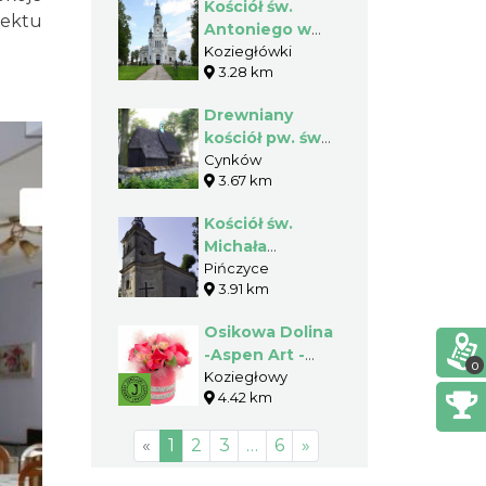
Kościół św.
iektu
Antoniego w
Koziegłówkach
Koziegłówki
3.28 km
Drewniany
kościół pw. św.
Wawrzyńca w
Cynków
3.67 km
Cynkowie
Kościół św.
Michała
Archanioła w
Pińczyce
3.91 km
Pińczycach
Osikowa Dolina
-Aspen Art -
0
Natural Design
Koziegłowy
4.42 km
«
1
2
3
…
6
»