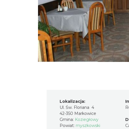
Lokalizacja:
I
Ul. Św. Floriana 4
R
42-350 Markowice
Gmina:
Koziegłowy
D
Powiat:
myszkowski
C