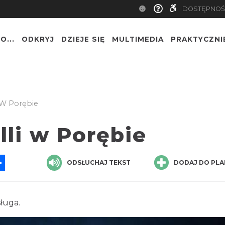
DOSTĘPNOŚ
O...
ODKRYJ
DZIEJE SIĘ
MULTIMEDIA
PRAKTYCZNI
i W Porębie
lli w Porębie
App
ssenger
Share
ODSŁUCHAJ TEKST
DODAJ DO PLA
sługa.