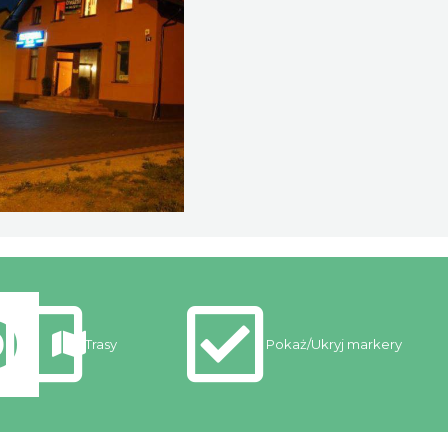
Trasy
Pokaż/Ukryj markery