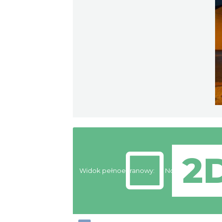
Widok pełnoekranowy:
Noclegi