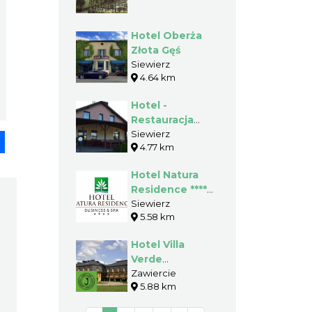
Hotel Oberża
Złota Gęś
Siewierz
4.64 km
Hotel -
Restauracja
Albatros
Siewierz
pp
senger
Share
4.77 km
Hotel Natura
Residence ****
Business & SPA
Siewierz
5.58 km
Hotel Villa
Verde
Congress &
Zawiercie
5.88 km
SPA****