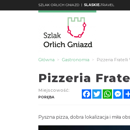
|
SZLAK ORLICH GNIAZD
SLASKIE.
TRAVEL
Główna
Gastronomia
Pizzeria Fratell
Pizzeria Frate
Miejscowość:
Facebook
Twitter
Whats
Me
PORĘBA
Pyszna pizza, dobra lokalizacja i miła ob