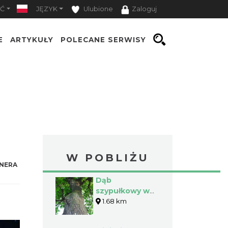
Ć
JĘZYK
Ulubione
Zaloguj
E
ARTYKUŁY
POLECANE SERWISY
W POBLIŻU
NERA
Dąb
szypułkowy w
Porębie
1.68 km