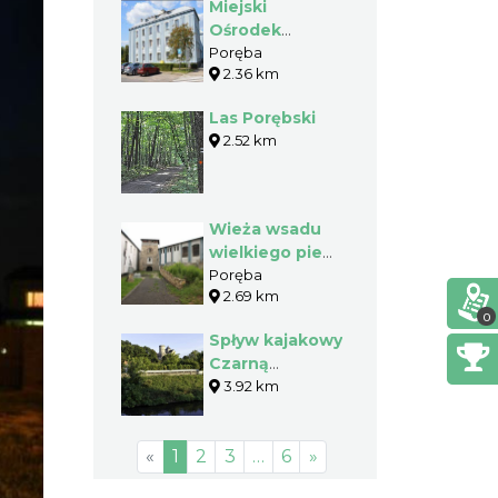
Miejski
Ośrodek
Kultury w
Poręba
2.36 km
Porębie
Las Porębski
2.52 km
Wieża wsadu
wielkiego pieca
w Porębie
Poręba
2.69 km
0
Spływ kajakowy
Czarną
Przemszą
3.92 km
«
1
2
3
…
6
»