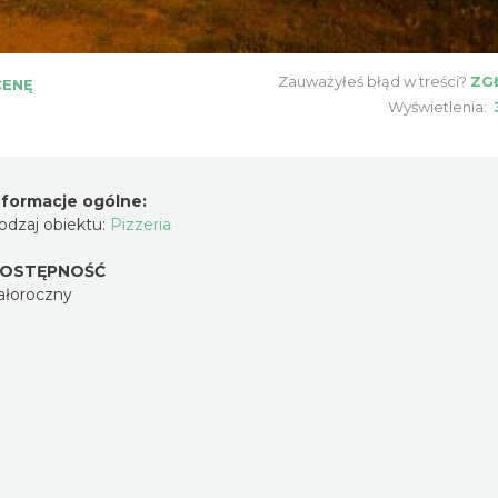
Zauważyłeś błąd w treści?
ZG
CENĘ
Wyświetlenia:
nformacje ogólne:
odzaj obiektu:
Pizzeria
OSTĘPNOŚĆ
ałoroczny