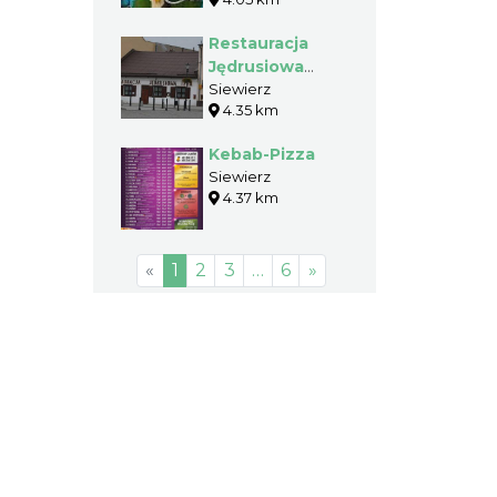
Restauracja
Jędrusiowa
Izba
Siewierz
4.35 km
Kebab-Pizza
Siewierz
4.37 km
«
1
2
3
…
6
»