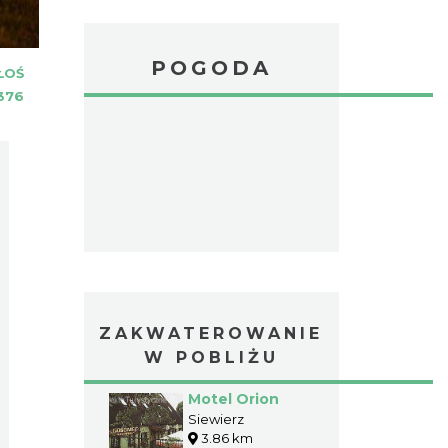
POGODA
ŁOŚ
376
ZAKWATEROWANIE
W POBLIŻU
Motel Orion
Siewierz
3.86 km