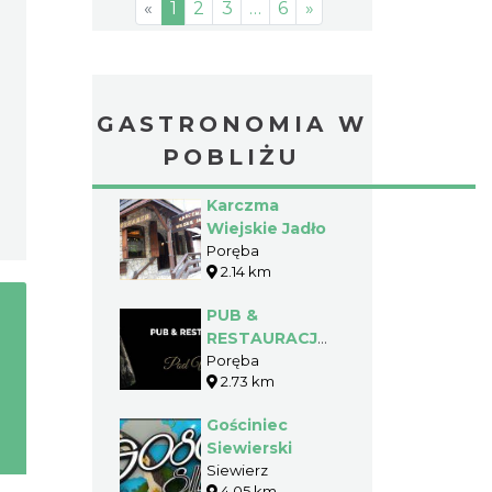
«
1
2
3
…
6
»
GASTRONOMIA W
POBLIŻU
Karczma
Wiejskie Jadło
Poręba
2.14 km
PUB &
RESTAURACJA
Pod Wieżą
Poręba
2.73 km
Gościniec
Siewierski
Siewierz
4.05 km