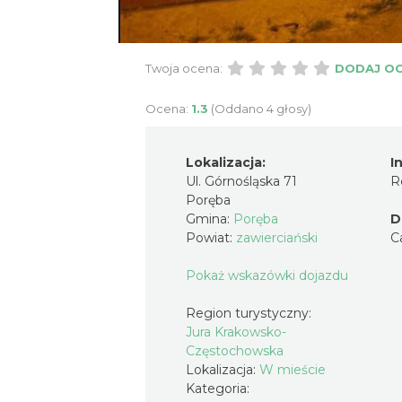
Twoja ocena:
DODAJ O
Ocena:
1.3
(Oddano 4 głosy)
Lokalizacja:
I
Ul. Górnośląska 71
R
Poręba
Gmina:
Poręba
D
Powiat:
zawierciański
C
Pokaż wskazówki dojazdu
Region turystyczny:
Jura Krakowsko-
Częstochowska
Lokalizacja:
W mieście
Kategoria: