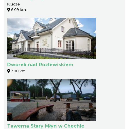
Klucze
6.09 km
Dworek nad Rozlewiskiem
7.80 km
Tawerna Stary Młyn w Chechle