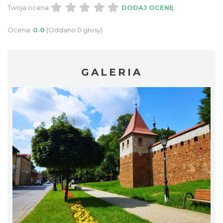
Twoja ocena:
DODAJ OCENĘ
Ocena:
0.0
(Oddano 0 głosy)
GALERIA