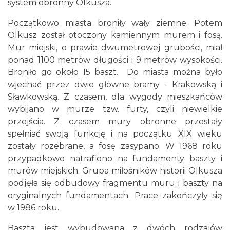
system obronny Olkusza.
Początkowo miasta broniły wały ziemne. Potem
Olkusz został otoczony kamiennym murem i fosą.
Mur miejski, o prawie dwumetrowej grubości, miał
ponad 1100 metrów długości i 9 metrów wysokości.
Broniło go około 15 baszt. Do miasta można było
wjechać przez dwie główne bramy - Krakowską i
Sławkowską. Z czasem, dla wygody mieszkańców
wybijano w murze tzw. furty, czyli niewielkie
przejścia. Z czasem mury obronne przestały
spełniać swoją funkcję i na początku XIX wieku
zostały rozebrane, a fosę zasypano. W 1968 roku
przypadkowo natrafiono na fundamenty baszty i
murów miejskich. Grupa miłośników historii Olkusza
podjęła się odbudowy fragmentu muru i baszty na
oryginalnych fundamentach. Prace zakończyły się
w 1986 roku.
Baszta jest wybudowana z dwóch rodzajów