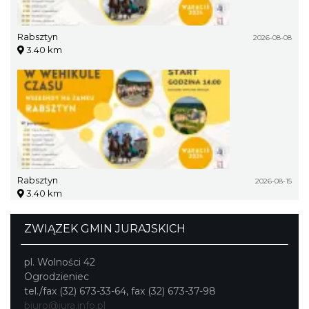
Rabsztyn
2026-08-08
3.40 km
Rabsztyn
2026-08-15
3.40 km
ZWIĄZEK GMIN JURAJSKICH
pl. Wolności 42
Ogrodzieniec
tel./fax (32) 673-33-64, fax (32) 673-37-98
biuro@jura.info.pl