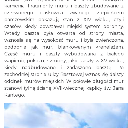
kamienia. Fragmenty muru i baszty zbudowane z
czerwonego piaskowca zwanego zlepieńcem
parczewskim pokazują stan z XIV wieku, czyli
czasów, kiedy powstawał miejski system obronny.
Wtedy baszta była otwarta od strony miasta,
wznosiła się na wysokość muru i była zwieńczona,
podobnie jak mur, blankowanym krenelażem.
Część muru i baszty wybudowana z białego
wapienia, pokazuje zmiany, jakie zaszły w XV wieku,
kiedy nadbudowano i zadaszono basztę. Po
zachodniej stronie ulicy Basztowej wznosi się dalszy
odcinek murów miejskich. W połowie długości mur
stanowi tylną ścianę XVII-wiecznej kaplicy św. Jana
Kantego.