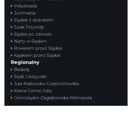
Industriada
Juromania
Śląskie z dzieckiem
Szlak Przyrody
Śląskie po zdrowie
Narty w Śląskim
Rowerem przez Śląskie
Kajakiem przez Śląskie
Regionalny
Beskidy
Śląsk Cieszyński
Jura Krakowsko-Częstochowska
Kraina Górnej Odry
Górnośląsko-Zagłębiowska Metropolia