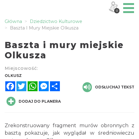
0
Główna
Dziedzictwo Kulturowe
Baszta I Mury Miejskie Olkusza
Baszta i mury miejskie
Olkusza
Miejscowość:
OLKUSZ
Facebook
Twitter
WhatsApp
Messenger
Share
ODSŁUCHAJ TEKST
DODAJ DO PLANERA
Zrekonstruowany fragment murów obronnych z
basztą pokazuje, jak wyglądał w średniowieczu