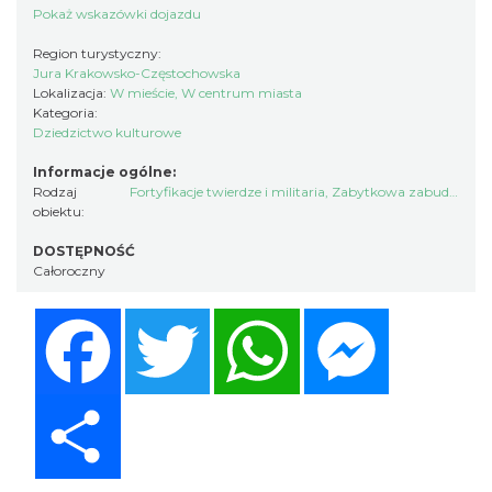
Pokaż wskazówki dojazdu
Region turystyczny:
Jura Krakowsko-Częstochowska
Lokalizacja:
W mieście, W centrum miasta
Kategoria:
Dziedzictwo kulturowe
Informacje ogólne:
Rodzaj
Fortyfikacje twierdze i militaria
,
Zabytkowa zabudowa
obiektu:
DOSTĘPNOŚĆ
Całoroczny
Facebook
Twitter
WhatsApp
Messenger
Share