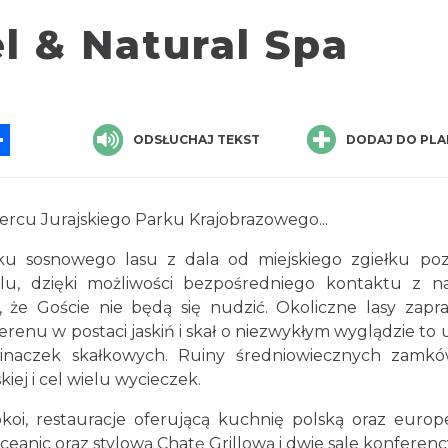
l & Natural Spa
App
ssenger
Share
ODSŁUCHAJ TEKST
DODAJ DO PLA
ercu Jurajskiego Parku Krajobrazowego...
u sosnowego lasu z dala od miejskiego zgiełku po
u, dzięki możliwości bezpośredniego kontaktu z n
, że Goście nie będą się nudzić. Okoliczne lasy zapra
erenu w postaci jaskiń i skał o niezwykłym wyglądzie to 
spinaczek skałkowych. Ruiny średniowiecznych zamk
ej i cel wielu wycieczek.
oi, restauracje oferującą kuchnię polską oraz europe
eanic oraz stylową Chatę Grillową i dwie sale konferenc