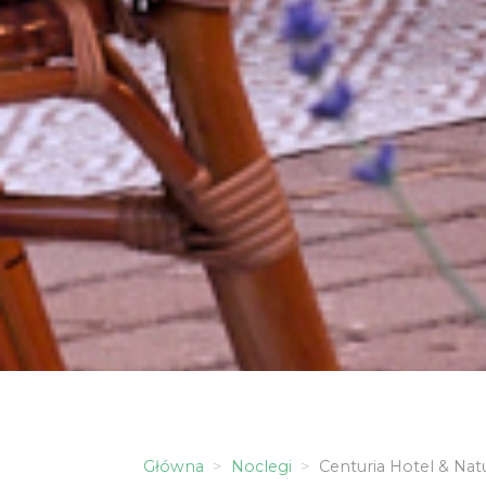
Główna
Noclegi
Centuria Hotel & Nat