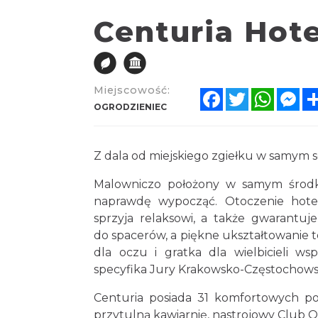
Centuria Hote
Miejscowość:
Facebook
Twitter
Whats
Me
OGRODZIENIEC
Z dala od miejskiego zgiełku w samym s
Malowniczo położony w samym środk
naprawdę wypocząć. Otoczenie hotel
sprzyja relaksowi, a także gwarantuje
do spacerów, a piękne ukształtowanie t
dla oczu i gratka dla wielbicieli w
specyfika Jury Krakowsko-Częstochowski
Centuria posiada 31 komfortowych pok
przytulną kawiarnię, nastrojowy Club Oc