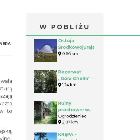
W POBLIŻU
Ostoja
NERA
Środkowojurajska
0.56 km
Rezerwat
„Góra Chełm”
zwala
w Hutkach
1.24 km
aturą
Kankach
szają
Ruiny
uczta
prochowni w
ów to
Ogrodzieńcu
Ogrodzieniec
2.87 km
jską,
KRĘPA -
yjne.