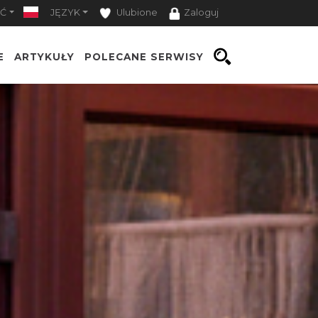
Ć
JĘZYK
Ulubione
Zaloguj
E
ARTYKUŁY
POLECANE SERWISY