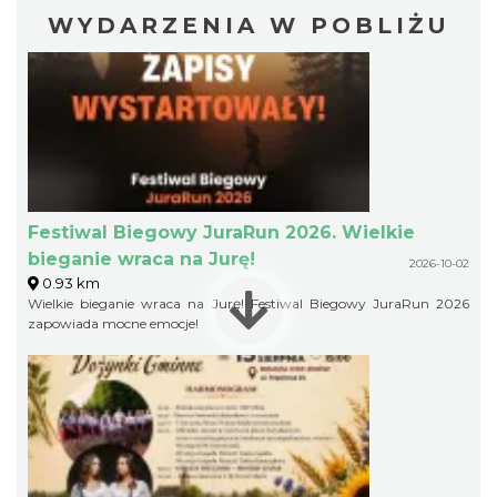
WYDARZENIA W POBLIŻU
Festiwal Biegowy JuraRun 2026. Wielkie
bieganie wraca na Jurę!
2026-10-02
0.93 km
Wielkie bieganie wraca na Jurę! Festiwal Biegowy JuraRun 2026
zapowiada mocne emocje!