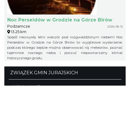
Noc Perseidów w Grodzie na Górze Birów
Podzamcze
2026-08-15
13.25 km
Spędź niezwykły letni wieczór pod rozgwieżdżonym niebem! Noc
Perseidów w Grodzie na Górze Birów to wyjątkowe wydarzenie,
podczas którego będzie można obserwować rój meteorów, poznać
tajemnice nocnego nieba i poczuć niepowtarzalny klimat
historycznego grodu.
ZWIĄZEK GMIN JURAJSKICH
pl. Wolności 42
Ogrodzieniec
tel./fax (32) 673-33-64, fax (32) 673-37-98
biuro@jura.info.pl
Portal powstał w ramach projektu
Mobilne Śląskie