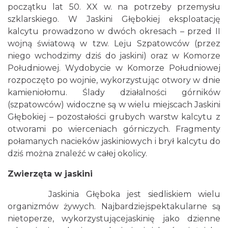
początku lat 50. XX w. na potrzeby przemysłu
szklarskiego. W Jaskini Głębokiej eksploatację
kalcytu prowadzono w dwóch okresach – przed II
wojną światową w tzw. Leju Szpatowców (przez
niego wchodzimy dziś do jaskini) oraz w Komorze
Południowej. Wydobycie w Komorze Południowej
rozpoczęto po wojnie, wykorzystując otwory w dnie
kamieniołomu. Ślady działalności górników
(szpatowców) widoczne są w wielu miejscach Jaskini
Głębokiej – pozostałości grubych warstw kalcytu z
otworami po wierceniach górniczych. Fragmenty
połamanych nacieków jaskiniowych i brył kalcytu do
dziś można znaleźć w całej okolicy.
Zwierzęta w jaskini
Jaskinia Głęboka jest siedliskiem wielu
organizmów żywych. Najbardziejspektakularne są
nietoperze, wykorzystującejaskinię jako dzienne