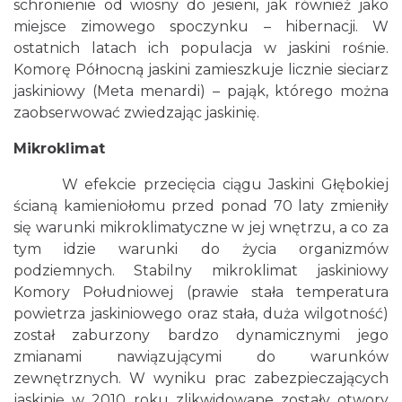
schronienie od wiosny do jesieni, jak również jako
miejsce zimowego spoczynku – hibernacji. W
ostatnich latach ich populacja w jaskini rośnie.
Komorę Północną jaskini zamieszkuje licznie sieciarz
jaskiniowy (Meta menardi) – pająk, którego można
zaobserwować zwiedzając jaskinię.
Mikroklimat
W efekcie przecięcia ciągu Jaskini Głębokiej
ścianą kamieniołomu przed ponad 70 laty zmieniły
się warunki mikroklimatyczne w jej wnętrzu, a co za
tym idzie warunki do życia organizmów
podziemnych. Stabilny mikroklimat jaskiniowy
Komory Południowej (prawie stała temperatura
powietrza jaskiniowego oraz stała, duża wilgotność)
został zaburzony bardzo dynamicznymi jego
zmianami nawiązującymi do warunków
zewnętrznych. W wyniku prac zabezpieczających
jaskinię w 2010 roku zlikwidowane zostały otwory