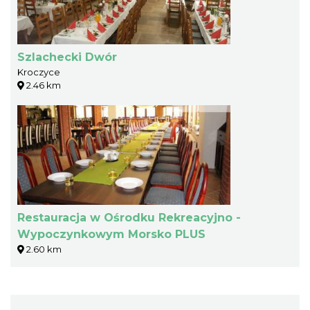
Szlachecki Dwór
Kroczyce
2.46 km
Restauracja w Ośrodku Rekreacyjno -
Wypoczynkowym Morsko PLUS
2.60 km