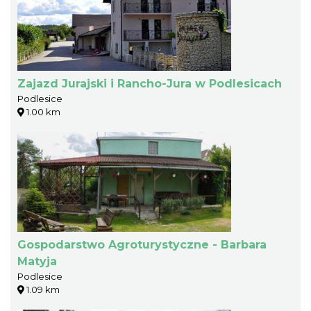
Zajazd Jurajski i Rancho-Jura w Podlesicach
Podlesice
1.00 km
Gospodarstwo Agroturystyczne - Barbara
Matyja
Podlesice
1.09 km