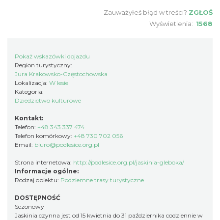
Zauważyłeś błąd w treści?
ZGŁOŚ
Wyświetlenia:
1568
Pokaż wskazówki dojazdu
Region turystyczny:
Jura Krakowsko-Częstochowska
Lokalizacja:
W lesie
Kategoria:
Dziedzictwo kulturowe
Kontakt:
Telefon:
+48 343 337 474
Telefon komórkowy:
+48 730 702 056
Email:
biuro@podlesice.org.pl
Strona internetowa:
http://podlesice.org.pl/jaskinia-gleboka/
Informacje ogólne:
Rodzaj obiektu:
Podziemne trasy turystyczne
DOSTĘPNOŚĆ
Sezonowy
Jaskinia czynna jest od 15 kwietnia do 31 października codziennie w