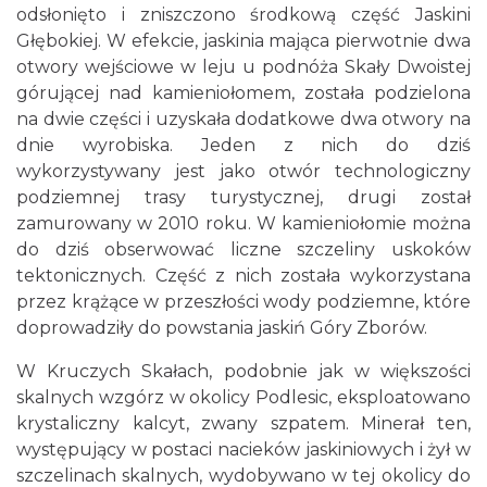
odsłonięto i zniszczono środkową część Jaskini
Głębokiej. W efekcie, jaskinia mająca pierwotnie dwa
otwory wejściowe w leju u podnóża Skały Dwoistej
górującej nad kamieniołomem, została podzielona
na dwie części i uzyskała dodatkowe dwa otwory na
dnie wyrobiska. Jeden z nich do dziś
wykorzystywany jest jako otwór technologiczny
podziemnej trasy turystycznej, drugi został
zamurowany w 2010 roku. W kamieniołomie można
do dziś obserwować liczne szczeliny uskoków
tektonicznych. Część z nich została wykorzystana
przez krążące w przeszłości wody podziemne, które
doprowadziły do powstania jaskiń Góry Zborów.
W Kruczych Skałach, podobnie jak w większości
skalnych wzgórz w okolicy Podlesic, eksploatowano
krystaliczny kalcyt, zwany szpatem. Minerał ten,
występujący w postaci nacieków jaskiniowych i żył w
szczelinach skalnych, wydobywano w tej okolicy do