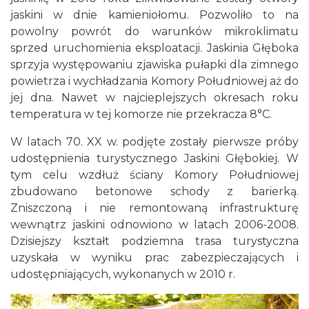
jaskini w dnie kamieniołomu. Pozwoliło to na
powolny powrót do warunków mikroklimatu
sprzed uruchomienia eksploatacji. Jaskinia Głęboka
sprzyja występowaniu zjawiska pułapki dla zimnego
powietrza i wychładzania Komory Południowej aż do
jej dna. Nawet w najcieplejszych okresach roku
temperatura w tej komorze nie przekracza 8°C.
W latach 70. XX w. podjęte zostały pierwsze próby
udostępnienia turystycznego Jaskini Głębokiej. W
tym celu wzdłuż ściany Komory Południowej
zbudowano betonowe schody z barierką.
Zniszczoną i nie remontowaną infrastrukturę
wewnątrz jaskini odnowiono w latach 2006-2008.
Dzisiejszy kształt podziemna trasa turystyczna
uzyskała w wyniku prac zabezpieczających i
udostępniających, wykonanych w 2010 r.