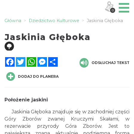
0
Główna
Dziedzictwo Kulturowe
Jaskinia Głęboka
Jaskinia Głęboka
Facebook
Twitter
WhatsApp
Messenger
Share
ODSŁUCHAJ TEKST
DODAJ DO PLANERA
Położenie jaskini
Jaskinia Głęboka znajduje się w zachodniej części
Góry Zborów zwanej Kruczymi Skałami, w
rezerwacie przyrody Góra Zborów. Jest to
największa znana aktualnie podziemna forma