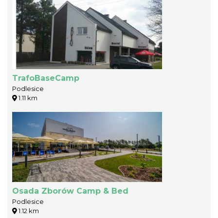
TrafoBaseCamp
Podlesice
1.11 km
Osada Zborów Camp & Bed
Podlesice
1.12 km