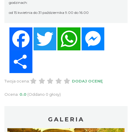
godzinach:
od 15 kwietnia do 31 października 9.00 do 16.00
Facebook
Twitter
WhatsApp
Messenger
Share
Twoja ocena:
DODAJ OCENĘ
Ocena:
0.0
(Oddano 0 głosy)
GALERIA