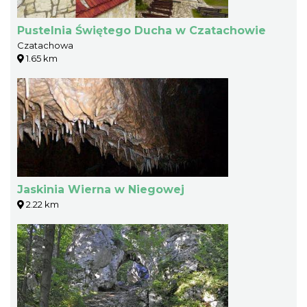
Pustelnia Świętego Ducha w Czatachowie
Czatachowa
1.65 km
Jaskinia Wierna w Niegowej
2.22 km