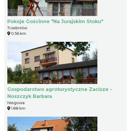
Pokoje Gościnne "Na Jurajskim Stoku"
Trzebniów
0.56 km
Gospodarstwo agroturystyczne Zacisze -
Noszczyk Barbara
Niegowa
1.88 km