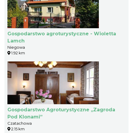
Gospodarstwo agroturystyczne - Wioletta
Lamch
Niegowa
1.92 km
Gospodarstwo Agroturystyczne „Zagroda
Pod Klonami”
Czatachowa
2.15 km