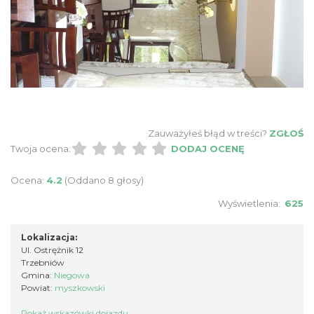
Zauważyłeś błąd w treści?
ZGŁOŚ
Twoja ocena:
DODAJ OCENĘ
Ocena:
4.2
(Oddano 8 głosy)
Wyświetlenia:
625
Lokalizacja:
Ul. Ostrężnik 12
Trzebniów
Gmina:
Niegowa
Powiat:
myszkowski
Pokaż wskazówki dojazdu