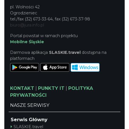
pl. Wolności 42
Ogrodzieniec
tel./fax (32) 673-33-64, fax (32) 673-37-98
biuro@jura.info.pl
Portal powstał w ramach projektu
Mobilne Śląskie
Darmowa aplikacja
SLASKIE.travel
dostępna na
platformach
KONTAKT
|
PUNKTY IT
|
POLITYKA
PRYWATNOŚCI
NASZE SERWISY
Serwis Główny
SLASKIE.travel