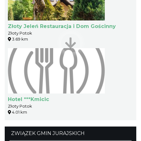
Złoty Jeleń Restauracja i Dom Gościnny
Złoty Potok
3.69 km
Hotel ***Kmicic
Złoty Potok
4.01 km
ZWIĄZEK GMIN JURAJSKICH