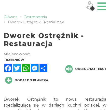
0
Główna
Gastronomia
Dworek Ostrężnik - Restauracja
Dworek Ostrężnik -
Restauracja
Miejscowość:
TRZEBNIÓW
Facebook
Twitter
WhatsApp
Messenger
Share
ODSŁUCHAJ TEKST
DODAJ DO PLANERA
Dworek Ostrężnik to nowa restauracja
specjalizująca się w daniach kuchni polskiej, w