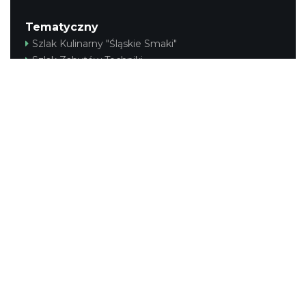
Tematyczny
Szlak Kulinarny "Śląskie Smaki"
Szlak Zabytów Techniki
Industriada
Juromania
Śląskie z dzieckiem
Szlak Przyrody
Śląskie po zdrowie
Narty w Śląskim
Rowerem przez Śląskie
Kajakiem przez Śląskie
Regionalny
Beskidy
Śląsk Cieszyński
Jura Krakowsko-Częstochowska
Kraina Górnej Odry
Górnośląsko-Zagłębiowska Metropolia