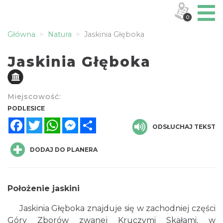
0
Główna
Natura
Jaskinia Głęboka
Jaskinia Głęboka
Miejscowość:
PODLESICE
Facebook
Twitter
WhatsApp
Messenger
Share
ODSŁUCHAJ TEKST
DODAJ DO PLANERA
Położenie jaskini
Jaskinia Głęboka znajduje się w zachodniej części
Góry Zborów zwanej Kruczymi Skałami, w