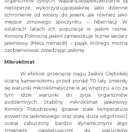
organizmów żywych. Najbardziejspektakularne są
nietoperze, wykorzystującejaskinię jako dzienne
schronienie od wiosny do jesieni, jak również jako
miejsce zimowego spoczynku – hibernacji. W
ostatnich latach ich populacja w jaskini rośnie.
Komorę Północną jaskini zamieszkuje licznie sieciarz
jaskiniowy (Meta menardi) – pająk, którego można
zaobserwować zwiedzając jaskinię.
Mikroklimat
W efekcie przecięcia ciągu Jaskini Głębokiej
ścianą kamieniołomu przed ponad 70 laty zmieniły
się warunki mikroklimatyczne w jej wnętrzu, a co za
tym idzie warunki do życia organizmów
podziemnych. Stabilny mikroklimat jaskiniowy
Komory Południowej (prawie stała temperatura
powietrza jaskiniowego oraz stała, duża wilgotność)
został zaburzony bardzo dynamicznymi jego
zmianami nawiązującymi do warunków