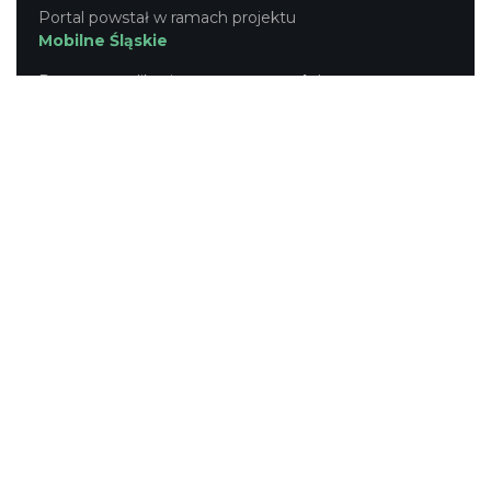
Portal powstał w ramach projektu
Mobilne Śląskie
Darmowa aplikacja
SLASKIE.travel
dostępna na
platformach
KONTAKT
|
PUNKTY IT
|
POLITYKA
PRYWATNOŚCI
NASZE SERWISY
Serwis Główny
SLASKIE.travel
Tematyczny
Szlak Kulinarny "Śląskie Smaki"
Szlak Zabytów Techniki