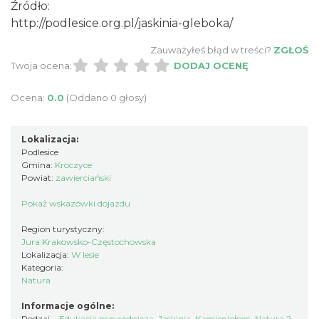
Źródło:
http://podlesice.org.pl/jaskinia-gleboka/
Zauważyłeś błąd w treści?
ZGŁOŚ
Twoja ocena:
DODAJ OCENĘ
Ocena:
0.0
(Oddano 0 głosy)
Lokalizacja:
Podlesice
Gmina:
Kroczyce
Powiat:
zawierciański
Pokaż wskazówki dojazdu
Region turystyczny:
Jura Krakowsko-Częstochowska
Lokalizacja:
W lesie
Kategoria:
Natura
Informacje ogólne:
Rodzaj
Edukacja przyrodnicza
,
Jaskinia
,
Kamieniołom
,
Natura 2000
,
R