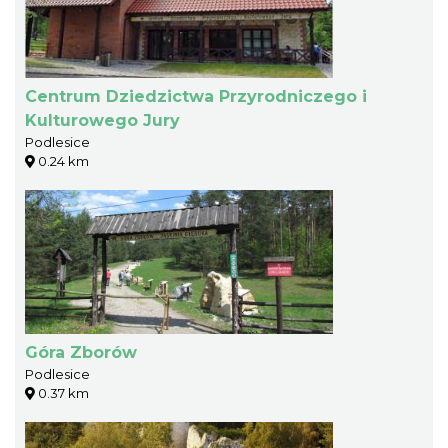
Centrum Dziedzictwa Przyrodniczego i
Kulturowego Jury
Podlesice
0.24 km
Góra Zborów
Podlesice
0.37 km