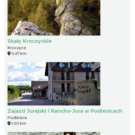
Skały Kroczyckie
Kroczyce
0.47 km
Zajazd Jurajski i Rancho-Jura w Podlesicach
Podlesice
1.00 km