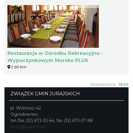
Restauracja w Ośrodku Rekreacyjno -
Wypoczynkowym Morsko PLUS
2.60 km
Wyświetlenia:
1630
ZWIĄZEK GMIN JURAJSKICH
pl. Wolności 42
Ogrodzieniec
tel./fax (32) 673-33-64, fax (32) 673-37-98
biuro@jura.info.pl