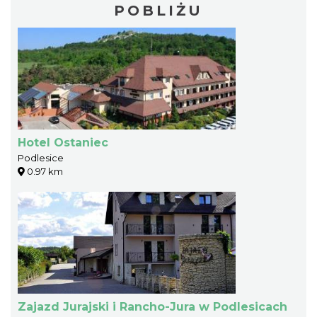
POBLIŻU
Hotel Ostaniec
Podlesice
0.97 km
Zajazd Jurajski i Rancho-Jura w Podlesicach