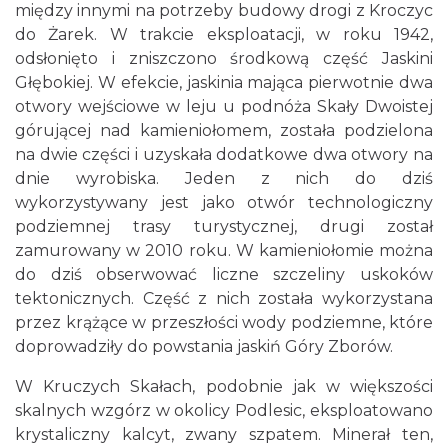
między innymi na potrzeby budowy drogi z Kroczyc
do Żarek. W trakcie eksploatacji, w roku 1942,
odsłonięto i zniszczono środkową część Jaskini
Głębokiej. W efekcie, jaskinia mająca pierwotnie dwa
otwory wejściowe w leju u podnóża Skały Dwoistej
górującej nad kamieniołomem, została podzielona
na dwie części i uzyskała dodatkowe dwa otwory na
dnie wyrobiska. Jeden z nich do dziś
wykorzystywany jest jako otwór technologiczny
podziemnej trasy turystycznej, drugi został
zamurowany w 2010 roku. W kamieniołomie można
do dziś obserwować liczne szczeliny uskoków
tektonicznych. Część z nich została wykorzystana
przez krążące w przeszłości wody podziemne, które
doprowadziły do powstania jaskiń Góry Zborów.
W Kruczych Skałach, podobnie jak w większości
skalnych wzgórz w okolicy Podlesic, eksploatowano
krystaliczny kalcyt, zwany szpatem. Minerał ten,