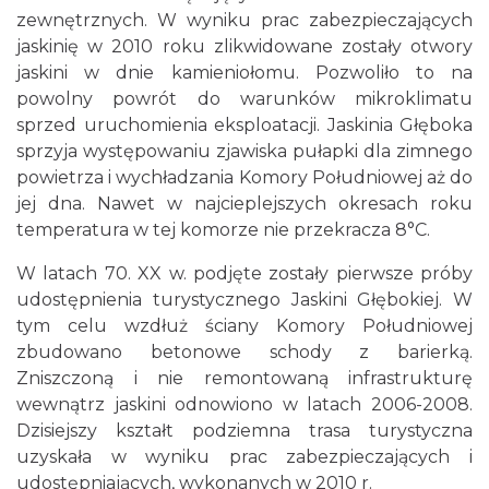
zewnętrznych. W wyniku prac zabezpieczających
jaskinię w 2010 roku zlikwidowane zostały otwory
jaskini w dnie kamieniołomu. Pozwoliło to na
powolny powrót do warunków mikroklimatu
sprzed uruchomienia eksploatacji. Jaskinia Głęboka
sprzyja występowaniu zjawiska pułapki dla zimnego
powietrza i wychładzania Komory Południowej aż do
jej dna. Nawet w najcieplejszych okresach roku
temperatura w tej komorze nie przekracza 8°C.
W latach 70. XX w. podjęte zostały pierwsze próby
udostępnienia turystycznego Jaskini Głębokiej. W
tym celu wzdłuż ściany Komory Południowej
zbudowano betonowe schody z barierką.
Zniszczoną i nie remontowaną infrastrukturę
wewnątrz jaskini odnowiono w latach 2006-2008.
Dzisiejszy kształt podziemna trasa turystyczna
uzyskała w wyniku prac zabezpieczających i
udostępniających, wykonanych w 2010 r.