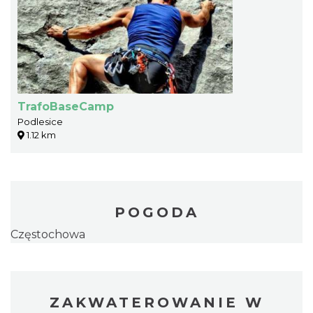
TrafoBaseCamp
Podlesice
1.12 km
POGODA
Częstochowa
ZAKWATEROWANIE W