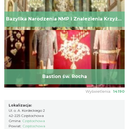
Bazylika Narodzenia NMP i Znalezienia Krzyża Świętego
Bastion św. Rocha
Wyświetlenia:
14190
Lokalizacja:
Ul. o. A. Kordeckiego 2
42-225 Częstochowa
Gmina:
Częstochowa
Powiat:
Częstochowa