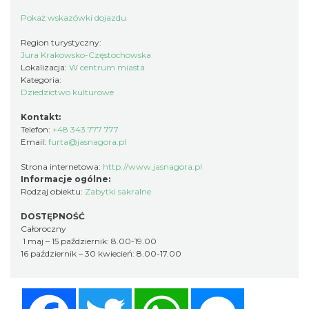
Pokaż wskazówki dojazdu
Region turystyczny:
Jura Krakowsko-Częstochowska
Lokalizacja:
W centrum miasta
Kategoria:
Dziedzictwo kulturowe
Kontakt:
Telefon:
+48 343 777 777
Email:
furta@jasnagora.pl
Strona internetowa:
http://www.jasnagora.pl
Informacje ogólne:
Rodzaj obiektu:
Zabytki sakralne
DOSTĘPNOŚĆ
Całoroczny
1 maj – 15 październik: 8.00-19.00
16 październik – 30 kwiecień: 8.00-17.00
Facebook
Twitter
WhatsApp
Messenger