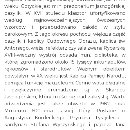
wieku. Gotyckie jest m.in. prezbiterium jasnogórskiej
bazyliki. W XVII stuleciu klasztor ufortyfikowano
według najnowocześniejszych ówczesnych
wzorców i przebudowano całość w stylu
barokowym. Z tego okresu pochodzi większa część
bazyliki i kaplicy Cudownego Obrazu, kaplica św.
Antoniego, wieża, refektarz czy sala zwana Rycerską.
XVIII-wieczny wystrój posiada m.in. biblioteka, w
której zgromadzono około 15 tysięcy inkunabułów,
rękopisów i starodruków. Ważnym obiektem
powstałym w XX wieku jest Kaplica Pamięci Narodu,
pełniąca funkcję mauzoleum. Cenne wota błagalne
i dziękczynne gromadzone są w Skarbcu
Jasnogórskim, który mieści się nad zakrystią. Warte
odwiedzenia jest także otwarte w 1982 roku
Muzeum 600-lecia Jasnej Góry. Postacie o.
Augustyna Kordeckiego, Prymasa Tysiąclecia -
kardynała Stefana Wyszyńskiego i papieża Jana