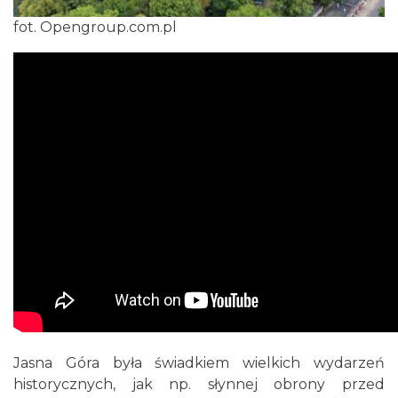
fot. Opengroup.com.pl
Jasna Góra była świadkiem wielkich wydarzeń
historycznych, jak np. słynnej obrony przed