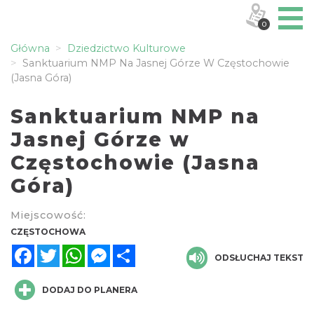
0
Główna
Dziedzictwo Kulturowe
Sanktuarium NMP Na Jasnej Górze W Częstochowie
(Jasna Góra)
Sanktuarium NMP na
Jasnej Górze w
Częstochowie (Jasna
Góra)
Miejscowość:
CZĘSTOCHOWA
Facebook
Twitter
WhatsApp
Messenger
Share
ODSŁUCHAJ TEKST
DODAJ DO PLANERA