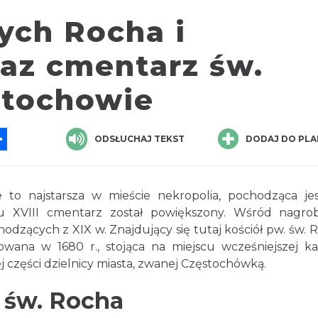
ych Rocha i
raz cmentarz św.
stochowie
App
ssenger
Share
ODSŁUCHAJ TEKST
DODAJ DO PLA
to najstarsza w mieście nekropolia, pochodząca je
u XVIII cmentarz został powiększony. Wśród nagr
dzących z XIX w. Znajdujący się tutaj kościół pw. św. 
wana w 1680 r., stojąca na miejscu wcześniejszej kap
 części dzielnicy miasta, zwanej Częstochówką.
 św. Rocha