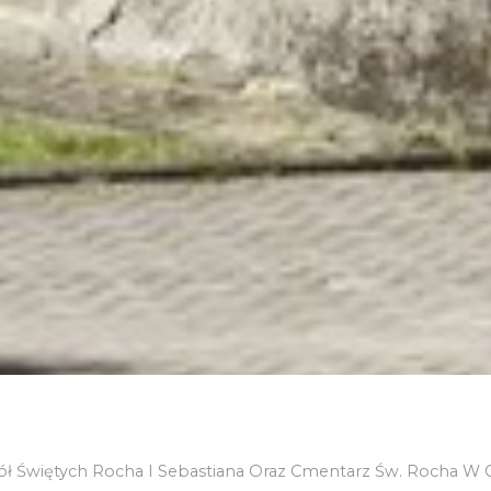
ół Świętych Rocha I Sebastiana Oraz Cmentarz Św. Rocha W