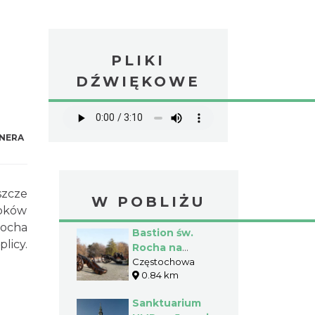
PLIKI
DŹWIĘKOWE
NERA
szcze
W POBLIŻU
obków
Rocha
Bastion św.
licy.
Rocha na
Jasnej Górze w
Częstochowa
0.84 km
Częstochowie
Sanktuarium