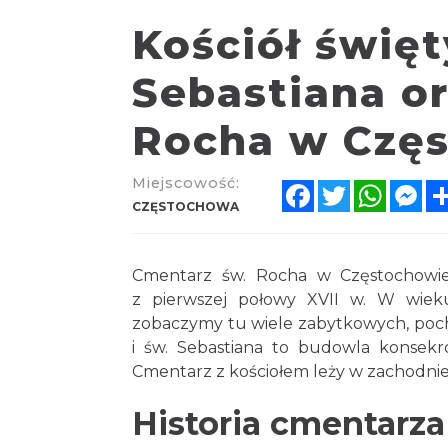
Kościół święt
Sebastiana o
Rocha w Czę
Miejscowość:
Facebook
Twitter
Whats
Me
CZĘSTOCHOWA
Cmentarz św. Rocha w Częstochowie 
z pierwszej połowy XVII w. W wiek
zobaczymy tu wiele zabytkowych, pocho
i św. Sebastiana to budowla konsekro
Cmentarz z kościołem leży w zachodniej
Historia cmentarza