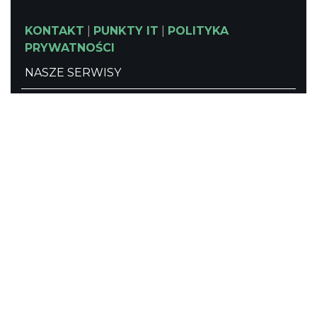
KONTAKT
|
PUNKTY IT
|
POLITYKA
PRYWATNOŚCI
NASZE SERWISY
Serwis Główny
SLASKIE.travel
Tematyczny
Szlak Kulinarny "Śląskie Smaki"
Szlak Zabytów Techniki
Industriada
Juromania
Śląskie z dzieckiem
Szlak Przyrody
Śląskie po zdrowie
Narty w Śląskim
Rowerem przez Śląskie