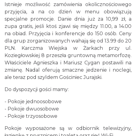
Istnieje możliwość zamówienia okolicznościowego
przyjęcia, a na co dzień w menu obowiązują
specjalne promocje. Danie dnia już za 10,99 zł, a
zupa gratis, jeśli ktoś zjawi się między 11.00, a 14.00
na obiad. Przyjęcia i konferencje do 150 osób. Ceny
dla grup zorganizowanych wahają się od 13.99 do 20
PLN. Karczma Wiejska w Żarkach przy ul.
Koziegłowskiej 8 przeszła gruntowną metamorfozę.
Właściciele Agnieszka i Mariusz Cygan postawili na
zmianę. Nadal oferują smaczne jedzenie i noclegi,
ale teraz pod szyldem Gościniec Jurajski.
Do dyspozycji gości mamy:
- Pokoje jednoosobowe
- Pokoje dwuosobowe
- Pokoje trzyosobowe
Pokoje wyposażone są w odbiornik telewizyjny,
łazienkę z prysznicem i toaletą oraz sieć Wi-Fi.