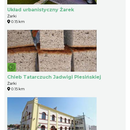
Układ urbanistyczny Żarek
Żarki
0.15 km
Chleb Tatarczuch Jadwigi Plesińskiej
Żarki
0.15 km