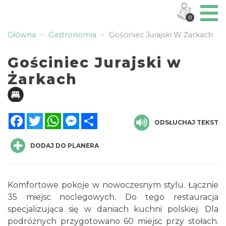
0
Główna
Gastronomia
Gościniec Jurajski W Żarkach
Gościniec Jurajski w
Żarkach
Facebook
Twitter
WhatsApp
Messenger
Share
ODSŁUCHAJ TEKST
DODAJ DO PLANERA
Komfortowe pokoje w nowoczesnym stylu. Łącznie
35 miejsc noclegowych. Do tego restauracja
specjalizująca się w daniach kuchni polskiej. Dla
podróżnych przygotowano 60 miejsc przy stołach.