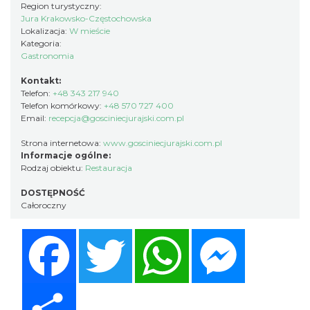
Region turystyczny:
Jura Krakowsko-Częstochowska
Lokalizacja:
W mieście
Kategoria:
Gastronomia
Kontakt:
Telefon:
+48 343 217 940
Telefon komórkowy:
+48 570 727 400
Email:
recepcja@gosciniecjurajski.com.pl
Strona internetowa:
www.gosciniecjurajski.com.pl
Informacje ogólne:
Rodzaj obiektu:
Restauracja
DOSTĘPNOŚĆ
Całoroczny
Facebook
Twitter
WhatsApp
Messenger
Share