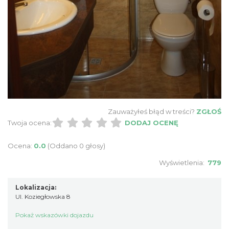
Zauważyłeś błąd w treści?
ZGŁOŚ
Twoja ocena:
DODAJ OCENĘ
Ocena:
0.0
(Oddano 0 głosy)
Wyświetlenia:
779
Lokalizacja:
Ul. Koziegłowska 8
Pokaż wskazówki dojazdu