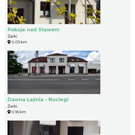
Pokoje nad Stawem
Żarki
0.05 km
Dawna Łaźnia - Noclegi
Żarki
0.16 km