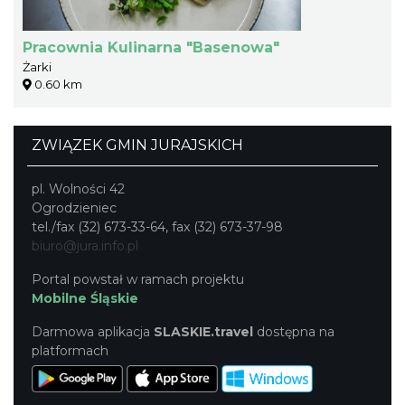
Pracownia Kulinarna "Basenowa"
Żarki
0.60 km
ZWIĄZEK GMIN JURAJSKICH
pl. Wolności 42
Ogrodzieniec
tel./fax (32) 673-33-64, fax (32) 673-37-98
biuro@jura.info.pl
Portal powstał w ramach projektu
Mobilne Śląskie
Darmowa aplikacja
SLASKIE.travel
dostępna na
platformach