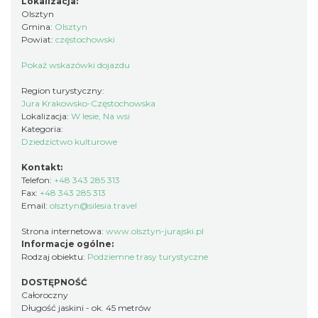
Lokalizacja:
Olsztyn
Gmina:
Olsztyn
Powiat:
częstochowski
Pokaż wskazówki dojazdu
Region turystyczny:
Jura Krakowsko-Częstochowska
Lokalizacja:
W lesie, Na wsi
Kategoria:
Dziedzictwo kulturowe
Kontakt:
Telefon:
+48 343 285 313
Fax:
+48 343 285 313
Email:
olsztyn@silesia.travel
Strona internetowa:
www.olsztyn-jurajski.pl
Informacje ogólne:
Rodzaj obiektu:
Podziemne trasy turystyczne
DOSTĘPNOŚĆ
Całoroczny
Długość jaskini - ok. 45 metrów