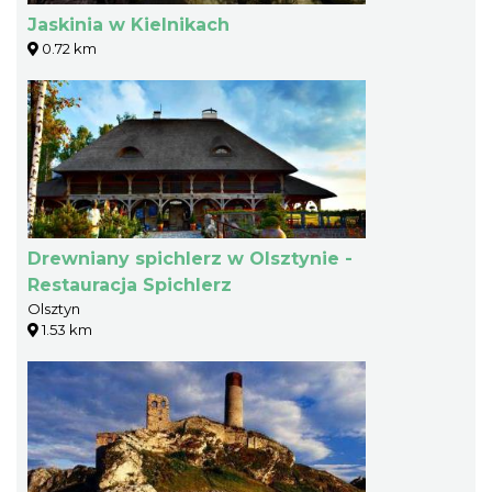
Jaskinia w Kielnikach
0.72 km
Drewniany spichlerz w Olsztynie -
Restauracja Spichlerz
Olsztyn
1.53 km