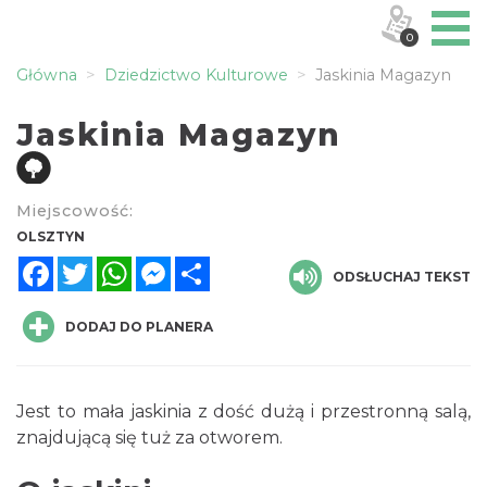
0
Główna
Dziedzictwo Kulturowe
Jaskinia Magazyn
Jaskinia Magazyn
Miejscowość:
OLSZTYN
Facebook
Twitter
WhatsApp
Messenger
Share
ODSŁUCHAJ TEKST
DODAJ DO PLANERA
Jest to mała jaskinia z dość dużą i przestronną salą,
znajdującą się tuż za otworem.