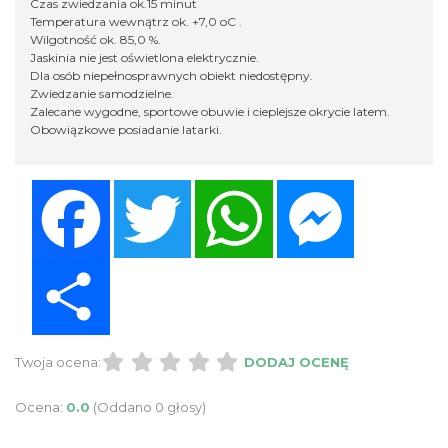
Czas zwiedzania ok.15 minut
Temperatura wewnątrz ok. +7,0 oC .
Wilgotność ok. 85,0 %.
Jaskinia nie jest oświetlona elektrycznie.
Dla osób niepełnosprawnych obiekt niedostępny.
Zwiedzanie samodzielne.
Zalecane wygodne, sportowe obuwie i cieplejsze okrycie latem.
Obowiązkowe posiadanie latarki.
Facebook
Twitter
WhatsApp
Messenger
Share
Twoja ocena:
DODAJ OCENĘ
Ocena:
0.0
(Oddano 0 głosy)