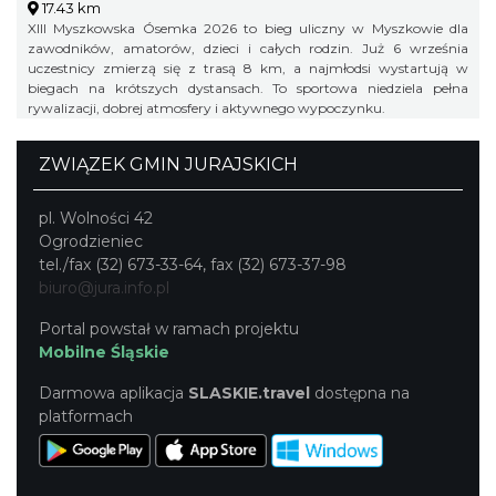
17.43 km
XIII Myszkowska Ósemka 2026 to bieg uliczny w Myszkowie dla
zawodników, amatorów, dzieci i całych rodzin. Już 6 września
uczestnicy zmierzą się z trasą 8 km, a najmłodsi wystartują w
biegach na krótszych dystansach. To sportowa niedziela pełna
rywalizacji, dobrej atmosfery i aktywnego wypoczynku.
ZWIĄZEK GMIN JURAJSKICH
pl. Wolności 42
Ogrodzieniec
tel./fax (32) 673-33-64, fax (32) 673-37-98
biuro@jura.info.pl
Portal powstał w ramach projektu
Mobilne Śląskie
Darmowa aplikacja
SLASKIE.travel
dostępna na
platformach