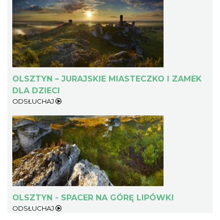
OLSZTYN – JURAJSKIE MIASTECZKO I ZAMEK
DLA DZIECI
ODSŁUCHAJ
OLSZTYN - SPACER NA GÓRĘ LIPÓWKI
ODSŁUCHAJ