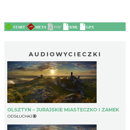
AUDIOWYCIECZKI
OLSZTYN – JURAJSKIE MIASTECZKO I ZAMEK
ODSŁUCHAJ