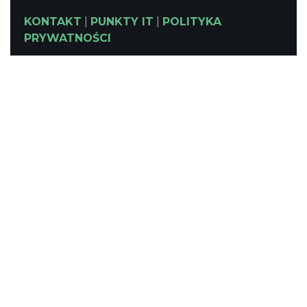
KONTAKT
|
PUNKTY IT
|
POLITYKA
PRYWATNOŚCI
NASZE SERWISY
Serwis Główny
SLASKIE.travel
Tematyczny
Szlak Kulinarny "Śląskie Smaki"
Szlak Zabytów Techniki
Industriada
Juromania
Śląskie z dzieckiem
Szlak Przyrody
Śląskie po zdrowie
Narty w Śląskim
Rowerem przez Śląskie