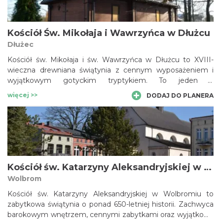
Kościół Św. Mikołaja i Wawrzyńca w Dłużcu
Dłużec
Kościół św. Mikołaja i św. Wawrzyńca w Dłużcu to XVIII-
wieczna drewniana świątynia z cennym wyposażeniem i
wyjątkowym gotyckim tryptykiem. To jeden z
najważniejszych zabytków sakralnych okolic Wolbromia,
więcej >>
DODAJ DO PLANERA
łączący historię, tradycję i piękno jurajskiego krajobrazu.
Kościół św. Katarzyny Aleksandryjskiej w Wolbromiu
Wolbrom
Kościół św. Katarzyny Aleksandryjskiej w Wolbromiu to
zabytkowa świątynia o ponad 650-letniej historii. Zachwyca
barokowym wnętrzem, cennymi zabytkami oraz wyjątkową