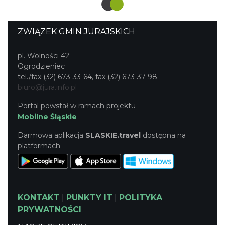
rzadko spotykane wyobrażenia symboliczne.
ZWIĄZEK GMIN JURAJSKICH
pl. Wolności 42
Ogrodzieniec
tel./fax (32) 673-33-64, fax (32) 673-37-98
biuro@jura.info.pl
Portal powstał w ramach projektu
Mobilne Śląskie
Darmowa aplikacja
SLASKIE.travel
dostępna na
platformach
KONTAKT
|
PUNKTY IT
|
POLITYKA
PRYWATNOŚCI