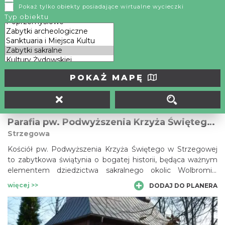
Pokaż tylko obiekty posiadające wirtualne wycieczki
Kościół pw. św. Jana Chrzciciela w Porębie Górnej to
Typ obiektu
zabytkowa świątynia otoczona malowniczym krajobrazem
Jury. Wyróżnia się historyczną architekturą, zabytkową
dzwonnicą, cennym wyposażeniem oraz wyjątkowym
więcej >>
DODAJ DO PLANERA
klimatem dawnego zespołu sakralnego.
POKAŻ MAPĘ
Parafia pw. Podwyższenia Krzyża Świętego, Strzegowa
Strzegowa
Kościół pw. Podwyższenia Krzyża Świętego w Strzegowej
to zabytkowa świątynia o bogatej historii, będąca ważnym
elementem dziedzictwa sakralnego okolic Wolbromia.
Poznaj jej architekturę, tradycję oraz wyjątkowy klimat Jury
więcej >>
DODAJ DO PLANERA
Krakowsko-Częstochowskiej.