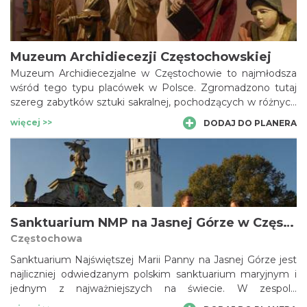
w ruinę po rozbiorach, w drugiej połowie XIX stulecia.
Muzeum Archidiecezji Częstochowskiej
Muzeum Archidiecezjalne w Częstochowie to najmłodsza
wśród tego typu placówek w Polsce. Zgromadzono tutaj
szereg zabytków sztuki sakralnej, pochodzących w różnych
wieków, w tym około 100 rzeźb i 120 obrazów, a także
więcej >>
DODAJ DO PLANERA
naczynia oraz szaty liturgiczne. Wiele z wyeksponowanych
tutaj obiektów to zabytki z kolekcji, którą gromadzić zaczął
pierwszy biskup utworzonej w 1925 r. diecezji
częstochowskiej, Teodor Kubina. Muzeum nosi dziś zresztą
jego imię.
Sanktuarium NMP na Jasnej Górze w Częstochowie (Jasna Góra)
Częstochowa
Sanktuarium Najświętszej Marii Panny na Jasnej Górze jest
najliczniej odwiedzanym polskim sanktuarium maryjnym i
jednym z najważniejszych na świecie. W zespole
klasztornym ojców paulinów czci się będący bizantyńską