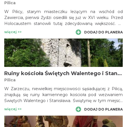
Pilica
W Pilicy, starym miasteczku leżącym na wschód od
Zawiercia, pierwsi Żydzi osiedlili się już w XVI wieku. Przed
Holocaustem stanowili tutaj zdecydowaną większość. W
XXI wieku jedynym śladem ich ówczesnej obecności jest
więcej >>
DODAJ DO PLANERA
duży cmentarz, znajdujący się na skraju miasta. To drugi
pilicki kirkut, założony w 1842 roku. Zajmuje on
powierzchnię około 1 ha, jest ogrodzony; do dziś przetrwało
327 charakterystycznych macew z inskrypcjami głównie w
języku hebrajskim.
Ruiny kościoła Świętych Walentego i Stanisława w Pilicy (Zarzeczu)
Pilica
W Zarzeczu, niewielkiej miejscowości sąsiadującej z Pilicą,
znajdują się ruiny kamiennego kościoła pod wezwaniem
Świętych Walentego i Stanisława. Świątynię w tym miejscu
wzniesiono już w XVI stuleciu jako część zabudowań
więcej >>
DODAJ DO PLANERA
szpitalnych. W XVII wieku stanął kościół murowany, w
którym posługę sprawowali ojcowie z Zakonu Kanoników
Regularnych św. Augustyna, zwani Markami. Obiekt popadł