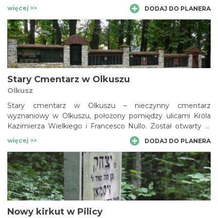
architekturą, będąc jednym z najważniejszych obiektów
więcej >>
DODAJ DO PLANERA
sakralnych i atrakcji turystycznych miasta.
Stary Cmentarz w Olkuszu
Olkusz
Stary cmentarz w Olkuszu – nieczynny cmentarz
wyznaniowy w Olkuszu, położony pomiędzy ulicami Króla
Kazimierza Wielkiego i Francesco Nullo. Został otwarty w
pierwszej połowie XIX wieku, a zamknięto go w 1914 roku.
więcej >>
DODAJ DO PLANERA
Dzieli się na dwie części: katolicką i prawosławną. Spoczywa
na nim włoski rewolucjonista i powstaniec styczniowy, płk
Francesco Nullo.
Nowy kirkut w Pilicy