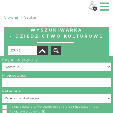
0
Główna
Szukaj
WYSZUKIWARKA
- DZIEDZICTWO KULTUROWE
Region turystyczny
Liczba elementów:
43
POBIERZ LISTĘ
Miejscowość
Kategoria
Parafia św. Jana Chrzciciela w Porębie Górnej
Pokaż atrakcje turystyczne dodane przez użytkowników
Poręba Górna
Pokaż tylko obiekty 3D