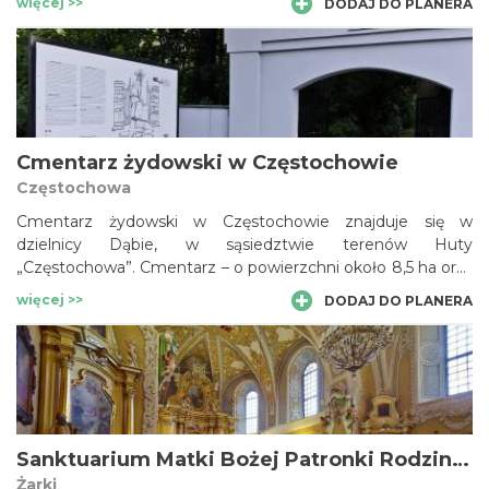
więcej >>
DODAJ DO PLANERA
ikoną, cudowny wizerunek Marii z Dzieciątkiem, który do
Częstochowy został przywieziony w XV wieku. Obecne
zabudowania zespołu klasztornego pochodzą głównie z
XVII stulecia i reprezentują styl barokowy.
Cmentarz żydowski w Częstochowie
Częstochowa
Cmentarz żydowski w Częstochowie znajduje się w
dzielnicy Dąbie, w sąsiedztwie terenów Huty
„Częstochowa”. Cmentarz – o powierzchni około 8,5 ha oraz
liczbie zachowanych nagrobków sięgającej 5 tysięcy -
więcej >>
DODAJ DO PLANERA
zalicza się do największych na ziemiach polskich. Pierwsze
pochówki na cmentarzu miały miejsce na przełomie XVIII i
XIX wieku, ostatni oficjalny pogrzeb odbył się w roku 1970.
Spośród typowych macew wyróżniają się nagrobki - m.in.
rabina Nachuma Asza czy ohel cadyka Izaaka Mayera
Justmana.
Sanktuarium Matki Bożej Patronki Rodzin w Żarkach Leśniowie
Żarki