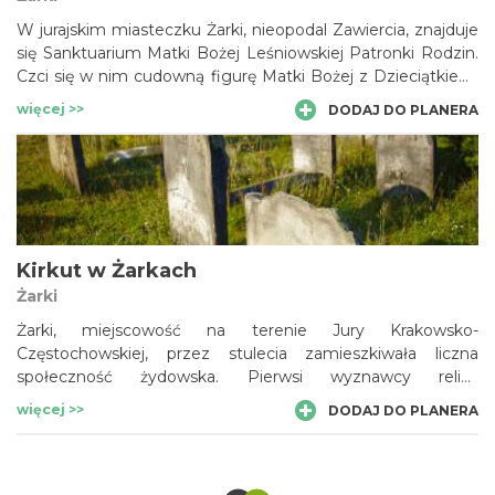
W jurajskim miasteczku Żarki, nieopodal Zawiercia, znajduje
się Sanktuarium Matki Bożej Leśniowskiej Patronki Rodzin.
Czci się w nim cudowną figurę Matki Bożej z Dzieciątkiem,
której przywiezienie w te strony (pod koniec XIV wieku)
więcej >>
DODAJ DO PLANERA
przypisuje się księciu Władysławowi Opolczykowi. Rzeźba
zdobi ołtarz główny kościoła Nawiedzenia Najświętszej
Marii Panny, w którego sąsiedztwie odnajdziemy zespół
klasztorny ojców paulinów.
Kirkut w Żarkach
Żarki
Żarki, miejscowość na terenie Jury Krakowsko-
Częstochowskiej, przez stulecia zamieszkiwała liczna
społeczność żydowska. Pierwsi wyznawcy religii
mojżeszowej mieli tutaj przybyć już w czasach
więcej >>
DODAJ DO PLANERA
średniowiecznych. Pozostały po nich jedynie pamięć oraz
cmentarze. Najlepiej zachowanym jest kirkut przy ul. Polnej,
z około 1200 nagrobkami. Najstarsze macewy pochodzą z
pierwszej połowy XIX wieku. Zdobią je inskrypcje oraz