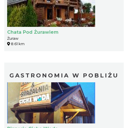
Chata Pod Żurawiem
Żuraw
8.61 km
GASTRONOMIA W POBLIŻU