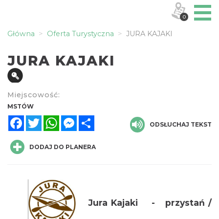
0
Główna
Oferta Turystyczna
JURA KAJAKI
JURA KAJAKI
Miejscowość:
MSTÓW
Facebook
Twitter
WhatsApp
Messenger
Share
ODSŁUCHAJ TEKST
DODAJ DO PLANERA
Jura Kajaki - przystań /