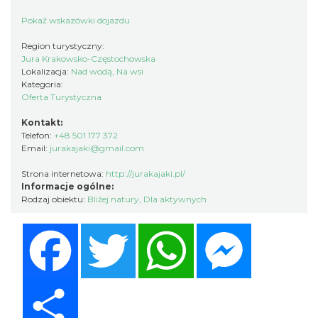
Pokaż wskazówki dojazdu
Region turystyczny:
Jura Krakowsko-Częstochowska
Lokalizacja:
Nad wodą, Na wsi
Kategoria:
Oferta Turystyczna
Kontakt:
Telefon:
+48 501 177 372
Email:
jurakajaki@gmail.com
Strona internetowa:
http://jurakajaki.pl/
Informacje ogólne:
Rodzaj obiektu:
Bliżej natury
,
Dla aktywnych
Facebook
Twitter
WhatsApp
Messenger
Share