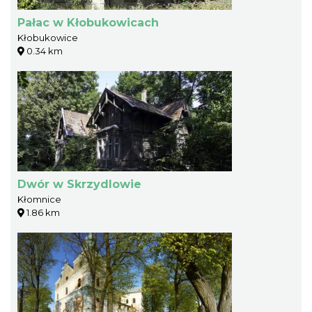
Pałac w Kłobukowicach
Kłobukowice
0.34 km
Dwór w Skrzydlowie
Kłomnice
1.86 km