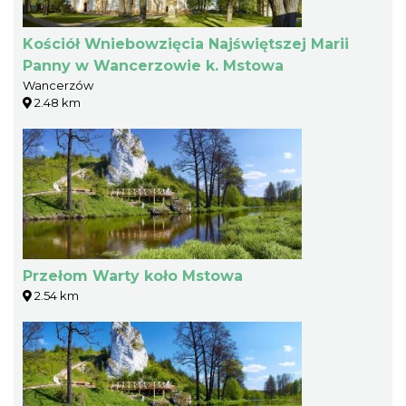
Kościół Wniebowzięcia Najświętszej Marii
Panny w Wancerzowie k. Mstowa
Wancerzów
2.48 km
Przełom Warty koło Mstowa
2.54 km