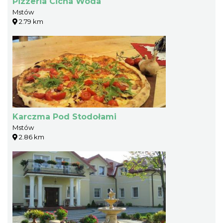
Pizzeria Cicha Woda
Mstów
2.79 km
Karczma Pod Stodołami
Mstów
2.86 km