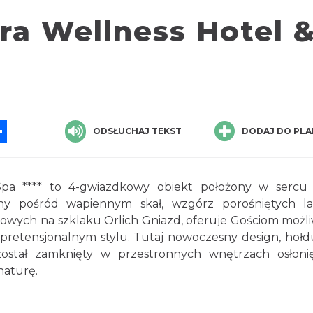
ra Wellness Hotel 
App
ssenger
Share
ODSŁUCHAJ TEKST
DODAJ DO PLA
a **** to 4-gwiazdkowy obiekt położony w sercu
ny pośród wapiennym skał, wzgórz porośniętych la
owych na szklaku Orlich Gniazd, oferuje Gościom możl
retensjonalnym stylu. Tutaj nowoczesny design, hołd
został zamknięty w przestronnych wnętrzach osłoni
naturę.