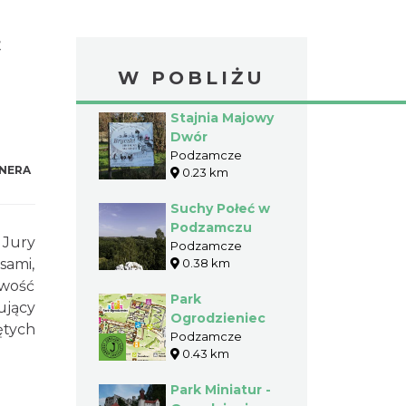
&
W POBLIŻU
Stajnia Majowy
Dwór
Podzamcze
NERA
0.23 km
Suchy Połeć w
Podzamczu
 Jury
Podzamcze
sami,
0.38 km
iwość
Park
ujący
Ogrodzieniec
ętych
Podzamcze
0.43 km
Park Miniatur -