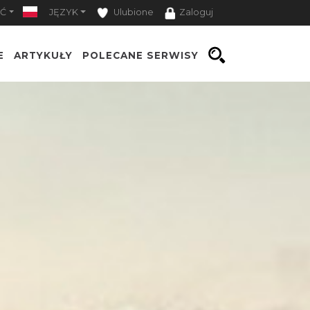
Ć
JĘZYK
Ulubione
Zaloguj
E
ARTYKUŁY
POLECANE SERWISY