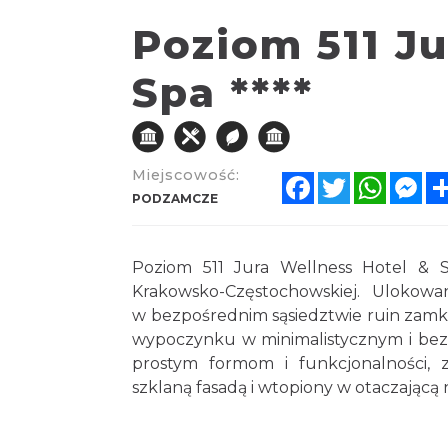
Poziom 511 Ju
Spa ****
Miejscowość:
Facebook
Twitter
Whats
Me
PODZAMCZE
Poziom 511 Jura
Wellness
Hotel & Sp
Krakowsko-Częstochowskiej. Ulokowa
w bezpośrednim sąsiedztwie ruin zamk
wypoczynku w minimalistycznym i bezp
prostym formom i funkcjonalności, 
szklaną fasadą i wtopiony w otaczającą 