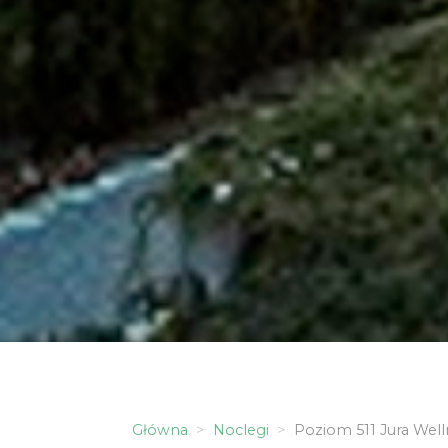
Główna
Noclegi
Poziom 511 Jura Welln