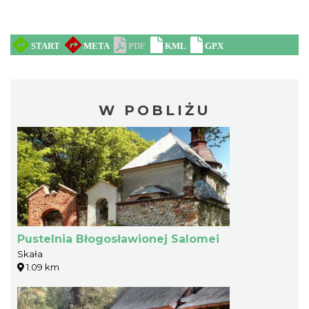
W POBLIŻU
Pustelnia Błogosławionej Salomei
Skała
1.09 km