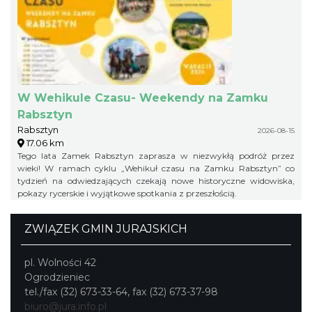
W Wehikule Czasu- Weekendy na Zamku
Rabsztyn
Rabsztyn
2026-08-15
17.06 km
Tego lata Zamek Rabsztyn zaprasza w niezwykłą podróż przez
wieki! W ramach cyklu „Wehikuł czasu na Zamku Rabsztyn” co
tydzień na odwiedzających czekają nowe historyczne widowiska,
pokazy rycerskie i wyjątkowe spotkania z przeszłością.
ZWIĄZEK GMIN JURAJSKICH
pl. Wolności 42
Ogrodzieniec
tel./fax (32) 673-33-64, fax (32) 673-37-98
biuro@jura.info.pl