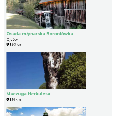
Osada młynarska Boroniówka
Ojców
1.90 km
Maczuga Herkulesa
1.91 km