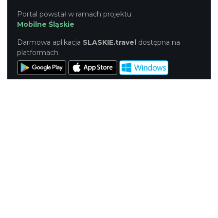
Portal powstał w ramach projektu
Mobilne Śląskie
Darmowa aplikacja
SLASKIE.travel
dostępna na
platformach
KONTAKT
|
PUNKTY IT
|
POLITYKA
PRYWATNOŚCI
NASZE SERWISY
Serwis Główny
SLASKIE.travel
Tematyczny
Szlak Kulinarny "Śląskie Smaki"
Szlak Zabytów Techniki