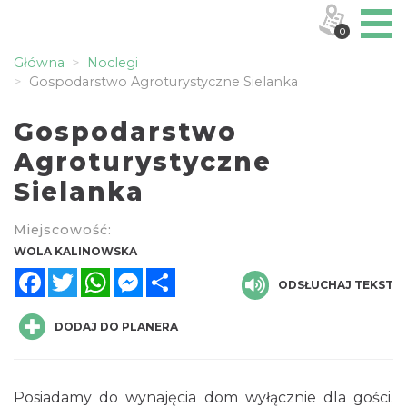
0
Główna
Noclegi
Gospodarstwo Agroturystyczne Sielanka
Gospodarstwo
Agroturystyczne
Sielanka
Miejscowość:
WOLA KALINOWSKA
Facebook
Twitter
WhatsApp
Messenger
Share
ODSŁUCHAJ TEKST
DODAJ DO PLANERA
Posiadamy do wynajęcia dom wyłącznie dla gości.