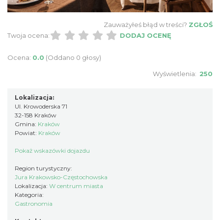
Zauważyłeś błąd w treści?
ZGŁOŚ
Twoja ocena:
DODAJ OCENĘ
Ocena:
0.0
(Oddano 0 głosy)
Wyświetlenia:
250
Lokalizacja:
Ul. Krowoderska 71
32-158 Kraków
Gmina:
Kraków
Powiat:
Kraków
Pokaż wskazówki dojazdu
Region turystyczny:
Jura Krakowsko-Częstochowska
Lokalizacja:
W centrum miasta
Kategoria:
Gastronomia