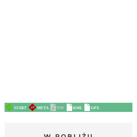
W POBLIŻU