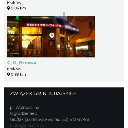
Kraków
0.84 km
C. K. Browar
Kraków
0.89 km
ZWIĄZEK GMIN JURAJSKICH
pl. Wolności 42
Ogrodzieniec
tel./fax (32) 673-33-64, fax (32) 673-37-98
biuro@jura.info.pl