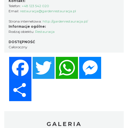
Kontakt:
Telefon:
+48 123 542 020
Email:
restauracja@gardenrestauracja.pl
Strona internetowa:
http://gardenrestauracja.pl/
Informacje ogólne:
Rodzaj obiektu:
Restauracja
DOSTĘPNOŚĆ
Całoroczny
Facebook
Twitter
WhatsApp
Messenger
Share
GALERIA