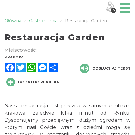
0
Główna
Gastronomia
Restauracja Garden
Restauracja Garden
Miejscowość:
KRAKÓW
Facebook
Twitter
WhatsApp
Messenger
Share
ODSŁUCHAJ TEKST
DODAJ DO PLANERA
Nasza restauracja jest położna w samym centrum
Krakowa, zaledwie kilka minut od Rynku.
Dysponujemy przepięknym, dużym ogrodem w
którym nasi Goście wraz z dziećmi mogą się
zrelaksować w otoczeniu doskonałych smaków