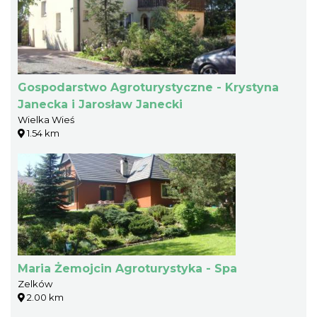
Gospodarstwo Agroturystyczne - Krystyna
Janecka i Jarosław Janecki
Wielka Wieś
1.54 km
Maria Żemojcin Agroturystyka - Spa
Zelków
2.00 km