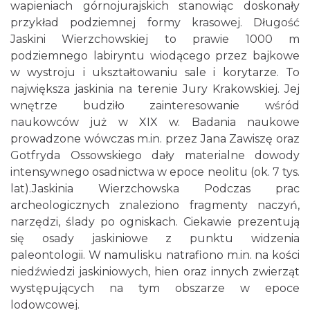
wapieniach górnojurajskich stanowiąc doskonały
przykład podziemnej formy krasowej. Długość
Jaskini Wierzchowskiej to prawie 1000 m
podziemnego labiryntu wiodącego przez bajkowe
w wystroju i ukształtowaniu sale i korytarze. To
największa jaskinia na terenie Jury Krakowskiej. Jej
wnętrze budziło zainteresowanie wśród
naukowców już w XIX w. Badania naukowe
prowadzone wówczas m.in. przez Jana Zawiszę oraz
Gotfryda Ossowskiego dały materialne dowody
intensywnego osadnictwa w epoce neolitu (ok. 7 tys.
lat).Jaskinia Wierzchowska Podczas prac
archeologicznych znaleziono fragmenty naczyń,
narzędzi, ślady po ogniskach. Ciekawie prezentują
się osady jaskiniowe z punktu widzenia
paleontologii. W namulisku natrafiono m.in. na kości
niedźwiedzi jaskiniowych, hien oraz innych zwierząt
występujących na tym obszarze w epoce
lodowcowej.