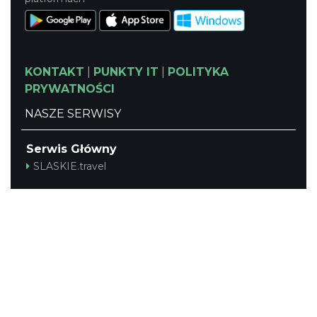
KONTAKT
|
PUNKTY IT
|
POLITYKA
PRYWATNOŚCI
NASZE SERWISY
Serwis Główny
SLASKIE.travel
Tematyczny
Szlak Kulinarny "Śląskie Smaki"
Szlak Zabytów Techniki
Industriada
Juromania
Śląskie z dzieckiem
Szlak Przyrody