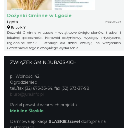
Dożynki Gminne w Lgocie
Lgota
2026-08-23
18.55 km
Dożynki Gminne w Lgocie – wyjątkowe święto plonów, tradycji i
lokalnej społeczności. Korowód dożynkowy, występy artystyczne,
regionalne smaki i atrakcje dla dzieci czekają na wszystkich
uczestników tego niezwykłego wydarzenia.
ZWIĄZEK GMIN JURAJSKICH
pl. Wolności 42
Ogrodzieniec
tel./fax (32) 673-33-64, fax (32) 673-37-98
biuro@jura.info.pl
Portal powstał w ramach projektu
Mobilne Śląskie
Darmowa aplikacja
SLASKIE.travel
dostępna na
platformach