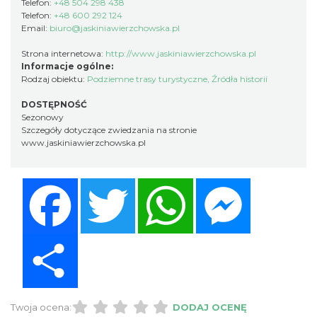
Telefon:
+48 504 298 438
Telefon:
+48 600 292 124
Email:
biuro@jaskiniawierzchowska.pl
Strona internetowa:
http://www.jaskiniawierzchowska.pl
Informacje ogólne:
Rodzaj obiektu:
Podziemne trasy turystyczne
,
Źródła historii
DOSTĘPNOŚĆ
Sezonowy
Szczegóły dotyczące zwiedzania na stronie
www.jaskiniawierzchowska.pl
Facebook
Twitter
WhatsApp
Messenger
Share
Twoja ocena:
DODAJ OCENĘ