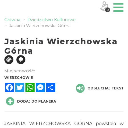
0
Główna
Dziedzictwo Kulturowe
Jaskinia Wierzchowska Górna
Jaskinia Wierzchowska
Górna
Miejscowość:
WIERZCHOWIE
Facebook
Twitter
WhatsApp
Messenger
Share
ODSŁUCHAJ TEKST
DODAJ DO PLANERA
JASKINIA WIERZCHOWSKA GÓRNA powstała w