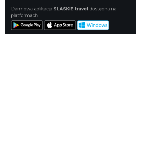
Darmowa aplikacja
SLASKIE.travel
dostępna na
platformach
KONTAKT
|
PUNKTY IT
|
POLITYKA
PRYWATNOŚCI
NASZE SERWISY
Serwis Główny
SLASKIE.travel
Tematyczny
Szlak Kulinarny "Śląskie Smaki"
Szlak Zabytów Techniki
Industriada
Juromania