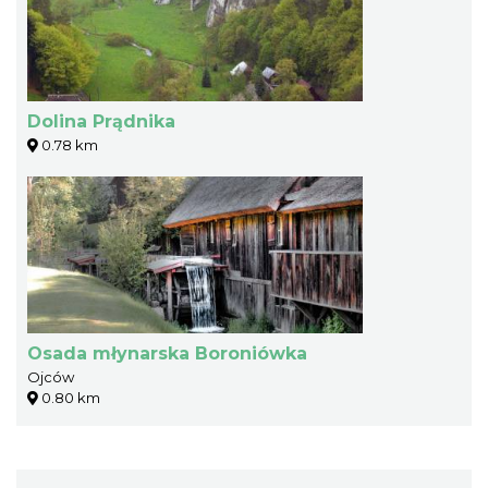
Dolina Prądnika
0.78 km
Osada młynarska Boroniówka
Ojców
0.80 km