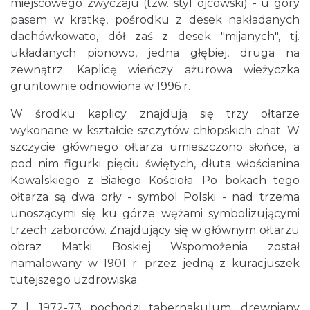
miejscowego zwyczaju (tzw. styl ojcowski) - u góry
pasem w kratkę, pośrodku z desek nakładanych
dachówkowato, dół zaś z desek "mijanych", tj.
układanych pionowo, jedna głębiej, druga na
zewnątrz. Kaplicę wieńczy ażurowa wieżyczka
gruntownie odnowiona w 1996 r.
W środku kaplicy znajdują się trzy ołtarze
wykonane w kształcie szczytów chłopskich chat. W
szczycie głównego ołtarza umieszczono słońce, a
pod nim figurki pięciu świętych, dłuta włościanina
Kowalskiego z Białego Kościoła. Po bokach tego
ołtarza są dwa orły - symbol Polski - nad trzema
unoszącymi się ku górze wężami symbolizującymi
trzech zaborców. Znajdujący się w głównym ołtarzu
obraz Matki Boskiej Wspomożenia został
namalowany w 1901 r. przez jedną z kuracjuszek
tutejszego uzdrowiska.
Z l. 1972-73 pochodzi tabernakulum, drewniany