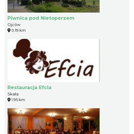
Piwnica pod Nietoperzem
Ojców
0.19 km
Restauracja Efcia
Skała
1.95 km