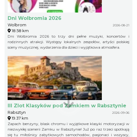
Dni Wolbromia 2026
Wolbrom
2026-08-21
18.58 km
Dni Wolbromia 2026 to trzy dni pełne muzyki, koncertów i
rodzinnych atrakcji. Występy lokalnych zespołów, artyści polskiej
sceny muzycznej, wydarzenia dla dzieci i wyjątkowa atmosfera.
III Zlot Klasyków pod Zamkiem w Rabsztynie
Rabsztyn
2026-09-06
19.37 km
Zapach benzyny, blask chromu i wyjątkowe klasyki motoryzacji w
niezwykłej scenerii Zamku w Rabsztynie! Już po raz trzeci spotkają
się tu miłośnicy zabytkowych samochodów, pasjonaci i wszyscy,