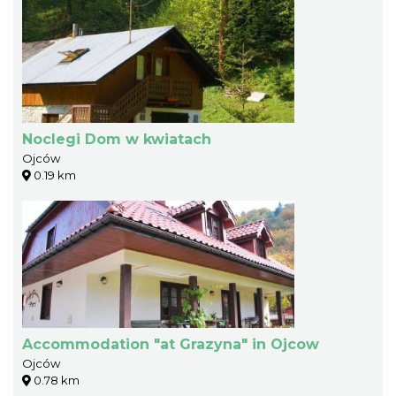
Noclegi Dom w kwiatach
Ojców
0.19 km
Accommodation "at Grazyna" in Ojcow
Ojców
0.78 km