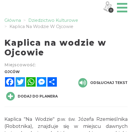
0
Główna
Dziedzictwo Kulturowe
Kaplica Na Wodzie W Ojcowie
Kaplica na wodzie w
Ojcowie
Miejscowość:
OJCÓW
Facebook
Twitter
WhatsApp
Messenger
Share
ODSŁUCHAJ TEKST
DODAJ DO PLANERA
Kaplica "Na Wodzie" p.w. św. Józefa Rzemieślnika
(Robotnika), znajduje się w miejscu dawnych