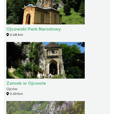
Ojcowski Park Narodowy
0.48 km
Zamek w Ojcowie
Ojców
0.49 km