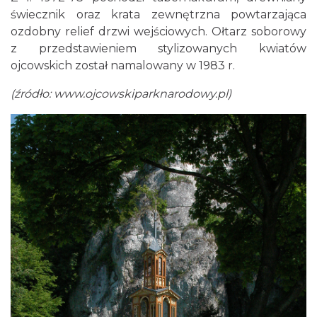
świecznik oraz krata zewnętrzna powtarzająca
ozdobny relief drzwi wejściowych. Ołtarz soborowy
z przedstawieniem stylizowanych kwiatów
ojcowskich został namalowany w 1983 r.
(źródło: www.ojcowskiparknarodowy.pl)