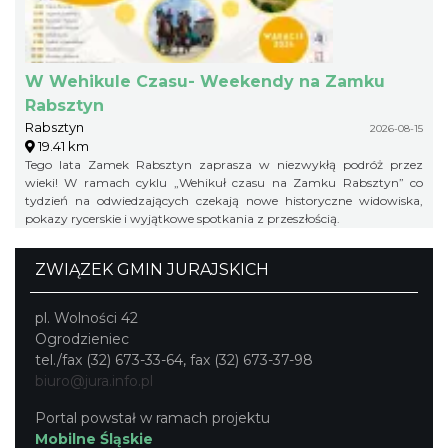
W Wehikule Czasu- Weekendy na Zamku
Rabsztyn
Rabsztyn
2026-08-15
19.41 km
Tego lata Zamek Rabsztyn zaprasza w niezwykłą podróż przez
wieki! W ramach cyklu „Wehikuł czasu na Zamku Rabsztyn” co
tydzień na odwiedzających czekają nowe historyczne widowiska,
pokazy rycerskie i wyjątkowe spotkania z przeszłością.
ZWIĄZEK GMIN JURAJSKICH
pl. Wolności 42
Ogrodzieniec
tel./fax (32) 673-33-64, fax (32) 673-37-98
biuro@jura.info.pl
Portal powstał w ramach projektu
Mobilne Śląskie