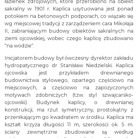
łazienek zdrojowych, które przerobiono na obiekt
sakralny w 1901 r. Kaplica usytuowana jest ponad
potokiem na betonowych podporach, co wiązało się
wg miejscowej tradycji z zarządzeniem cara Mikołaja
II, zabraniającym budowy obiektów sakralnych na
ziemi ojcowskiej, wobec czego kaplicę zbudowano
"na wodzie".
Inicjatorem budowy był ówczesny dyrektor zakładu
hydropatycznego dr Stanisław Niedzielski. Kaplica
ojcowska jest przykładem drewnianego
budownictwa stylowego, opartego częściowo na
miejscowych, a częściowo na zapożyczonych
motywach zdobniczych (tzw. styl szwajcarsko-
ojcowski). Budynek kaplicy, o drewnianej
konstrukcji, ma rzut symetryczny, prostokątny z
przenikającym go kwadratem w środku. Kaplica ma
kształt krzyża długości 11 m, szerokości ok. 5 m.
ściany zewnętrzne zbudowane są według