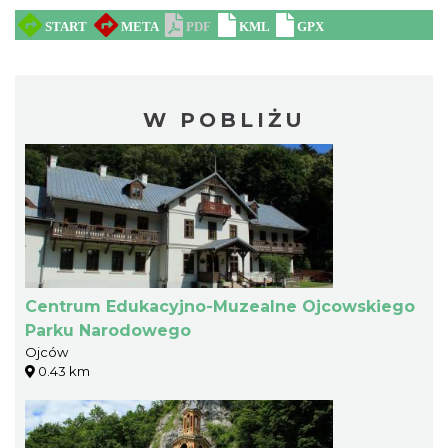
W POBLIŻU
Centrum Edukacyjno-Muzealne Ojcowskiego
Parku Narodowego
Ojców
0.43 km