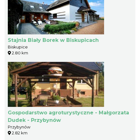
Stajnia Biały Borek w Biskupicach
Biskupice
2.80 km
Gospodarstwo agroturystyczne - Małgorzata
Dudek - Przybynów
Przybynów
2.82 km