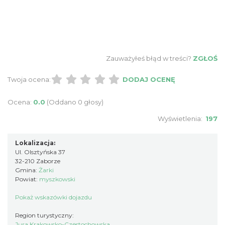
Zauważyłeś błąd w treści?
ZGŁOŚ
Twoja ocena:
DODAJ OCENĘ
Ocena:
0.0
(Oddano 0 głosy)
Wyświetlenia:
197
Lokalizacja:
Ul. Olsztyńska 37
32-210 Zaborze
Gmina:
Żarki
Powiat:
myszkowski
Pokaż wskazówki dojazdu
Region turystyczny:
Jura Krakowsko-Częstochowska