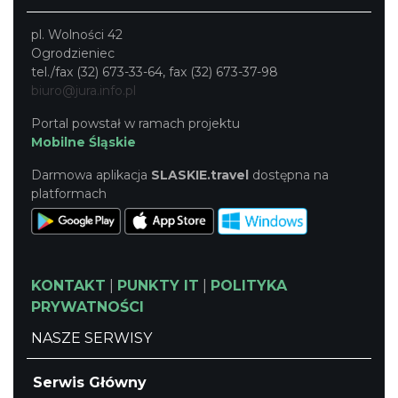
pl. Wolności 42
Ogrodzieniec
tel./fax (32) 673-33-64, fax (32) 673-37-98
biuro@jura.info.pl
Portal powstał w ramach projektu
Mobilne Śląskie
Darmowa aplikacja
SLASKIE.travel
dostępna na
platformach
KONTAKT
|
PUNKTY IT
|
POLITYKA
PRYWATNOŚCI
NASZE SERWISY
Serwis Główny