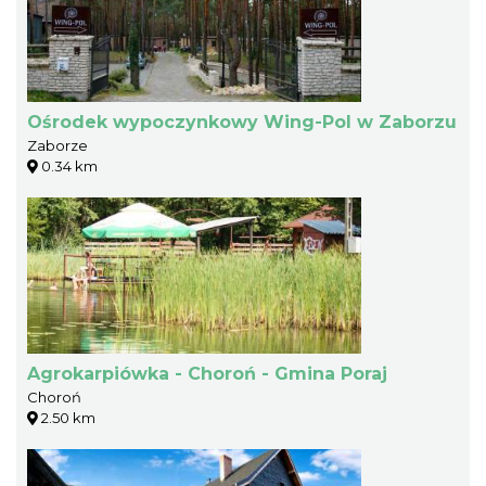
Ośrodek wypoczynkowy Wing-Pol w Zaborzu
Zaborze
0.34 km
Agrokarpiówka - Choroń - Gmina Poraj
Choroń
2.50 km