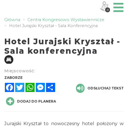
0
Główna
Centra Kongresowo Wystawiennicze
Hotel Jurajski Kryształ - Sala Konferencyjna
Hotel Jurajski Kryształ -
Sala konferencyjna
Miejscowość:
ZABORZE
Facebook
Twitter
WhatsApp
Messenger
Share
ODSŁUCHAJ TEKST
DODAJ DO PLANERA
Jurajski Kryształ to nowoczesny hotel położony w