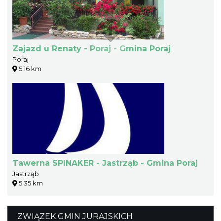
Zajazd u Renaty - Poraj - Gmina Poraj
Poraj
5.16 km
Tawerna SPINAKER - Jastrząb - Gmina Poraj
Jastrząb
5.35 km
ZWIĄZEK GMIN JURAJSKICH