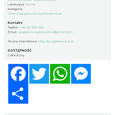
Lokalizacja:
Na wsi
Kategoria:
Centra kongresowo wystawiennicze
Kontakt:
Telefon:
+48 601 827 693
Email:
recepcja.jurajskikrysztal@gmail.com
Strona internetowa:
http://jurajskikrysztal.pl
DOSTĘPNOŚĆ
Całoroczny
Facebook
Twitter
WhatsApp
Messenger
Share