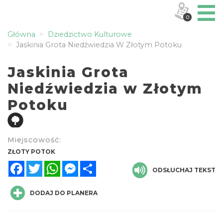
0
Główna
Dziedzictwo Kulturowe
Jaskinia Grota Niedźwiedzia W Złotym Potoku
Jaskinia Grota
Niedźwiedzia w Złotym
Potoku
Miejscowość:
ZŁOTY POTOK
Facebook
Twitter
WhatsApp
Messenger
Share
ODSŁUCHAJ TEKST
DODAJ DO PLANERA