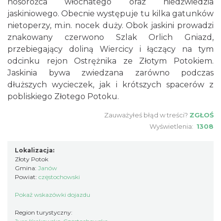
nosorożca włochatego oraz niedźwiedzia
jaskiniowego. Obecnie występuje tu kilka gatunków
nietoperzy, m.in. nocek duży. Obok jaskini prowadzi
znakowany czerwono Szlak Orlich Gniazd,
przebiegający doliną Wiercicy i łączący na tym
odcinku rejon Ostrężnika ze Złotym Potokiem.
Jaskinia bywa zwiedzana zarówno podczas
dłuższych wycieczek, jak i krótszych spacerów z
pobliskiego Złotego Potoku.
Zauważyłeś błąd w treści?
ZGŁOŚ
Wyświetlenia:
1308
Lokalizacja:
Złoty Potok
Gmina:
Janów
Powiat:
częstochowski
Pokaż wskazówki dojazdu
Region turystyczny: