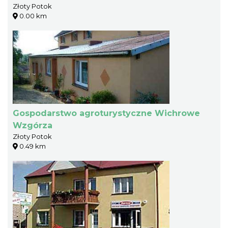
Złoty Potok
0.00 km
Gospodarstwo agroturystyczne Wichrowe
Wzgórza
Złoty Potok
0.49 km