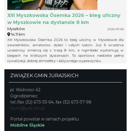
XIII Myszkowska Ósemka 2026 – bieg uliczny
w Myszkowie na dystansie 8 km
Myszków
2026-09-06
14.11 km
XIII Myszkowska Ósemka 2026 to bieg uliczny w Myszkowie dla
zawodników, amatorów, dzieci i całych rodzin. Już 6 września
uczestnicy zmierzą się z trasą 8 km, a najmłodsi wystartują w
biegach na krótszych dystansach. To sportowa niedziela pełna
rywalizacji, dobrej atmosfery i aktywnego wypoczynku.
ZWIĄZEK GMIN JURAJSKICH
pl. Wolności 42
Ogrodzieniec
tel./fax (32) 673-33-64, fax (32) 673-37-98
biuro@jura.info.pl
Portal powstał w ramach projektu
Mobilne Śląskie