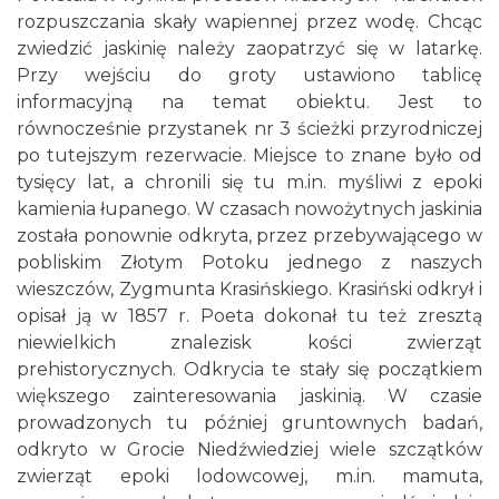
rozpuszczania skały wapiennej przez wodę. Chcąc
zwiedzić jaskinię należy zaopatrzyć się w latarkę.
Przy wejściu do groty ustawiono tablicę
informacyjną na temat obiektu. Jest to
równocześnie przystanek nr 3 ścieżki przyrodniczej
po tutejszym rezerwacie. Miejsce to znane było od
tysięcy lat, a chronili się tu m.in. myśliwi z epoki
kamienia łupanego. W czasach nowożytnych jaskinia
została ponownie odkryta, przez przebywającego w
pobliskim Złotym Potoku jednego z naszych
wieszczów, Zygmunta Krasińskiego. Krasiński odkrył i
opisał ją w 1857 r. Poeta dokonał tu też zresztą
niewielkich znalezisk kości zwierząt
prehistorycznych. Odkrycia te stały się początkiem
większego zainteresowania jaskinią. W czasie
prowadzonych tu później gruntownych badań,
odkryto w Grocie Niedźwiedziej wiele szczątków
zwierząt epoki lodowcowej, m.in. mamuta,