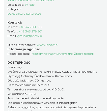
Jura Krakowsko-Częstochowska
Lokalizacja:
W lesie
Kategoria:
Dziedzictwo kulturowe
Kontakt:
Telefon:
+48 343 661 609
Telefon:
+48 343 278 501
Email:
gmina@janow.pl
Strona internetowa:
www.janow.pl
Informacje ogólne:
Rodzaj obiektu:
Podziemne trasy turystyczne
,
Źródła historii
DOSTĘPNOŚĆ
Sezonowy
Wejście oraz zwiedzanie jaskini należy uzgadniać z Regionalną
Dyrekcją Ochrony Środowiska w Katowicach
Długość jaskini ok. 70 metrów
Czas zwiedzania ok. 15 minut
Temperatura wewnątrz od ok. +10.0oC .
Wilgotność ok. 85 %.
Jaskinia nie jest oświetlona elektrycznie.
Dla osób niepełnosprawnych obiekt niedostępny.
Zalecane wygodne, sportowe obuwie i cieplejsze okrycie latem.