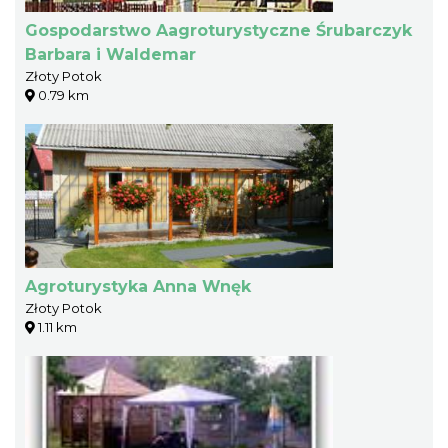
Gospodarstwo Aagroturystyczne Śrubarczyk
Barbara i Waldemar
Złoty Potok
0.79 km
Agroturystyka Anna Wnęk
Złoty Potok
1.11 km