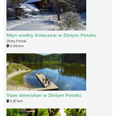
Młyn wodny Kołaczew w Złotym Potoku
Złoty Potok
0.06 km
Staw Amerykan w Złotym Potoku
0.57 km