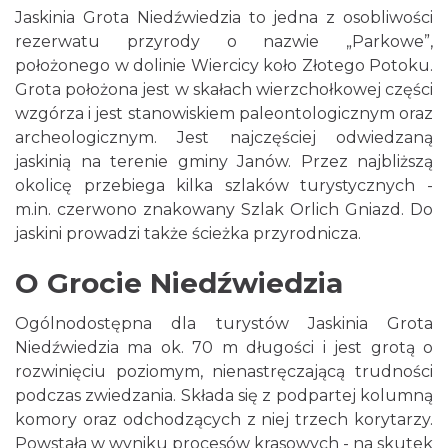
Jaskinia Grota Niedźwiedzia to jedna z osobliwości
rezerwatu przyrody o nazwie „Parkowe”,
położonego w dolinie Wiercicy koło Złotego Potoku.
Grota położona jest w skałach wierzchołkowej części
wzgórza i jest stanowiskiem paleontologicznym oraz
archeologicznym. Jest najczęściej odwiedzaną
jaskinią na terenie gminy Janów. Przez najbliższą
okolicę przebiega kilka szlaków turystycznych -
m.in. czerwono znakowany Szlak Orlich Gniazd. Do
jaskini prowadzi także ścieżka przyrodnicza.
O Grocie Niedźwiedzia
Ogólnodostępna dla turystów Jaskinia Grota
Niedźwiedzia ma ok. 70 m długości i jest grotą o
rozwinięciu poziomym, nienastręczającą trudności
podczas zwiedzania. Składa się z podpartej kolumną
komory oraz odchodzących z niej trzech korytarzy.
Powstała w wyniku procesów krasowych - na skutek