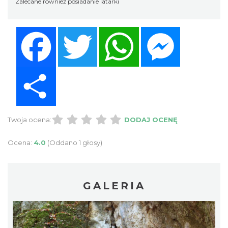
Zalecane również posiadanie latarki
Facebook
Twitter
WhatsApp
Messenger
Share
Twoja ocena:
DODAJ OCENĘ
Ocena:
4.0
(Oddano 1 głosy)
GALERIA