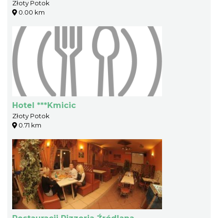
Złoty Potok
0.00 km
Hotel ***Kmicic
Złoty Potok
0.71 km