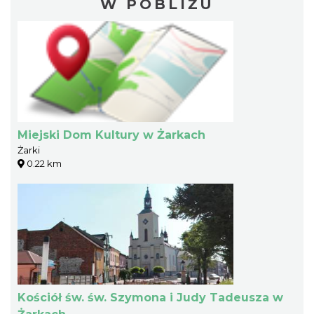
W POBLIŻU
Miejski Dom Kultury w Żarkach
Żarki
0.22 km
Kościół św. św. Szymona i Judy Tadeusza w