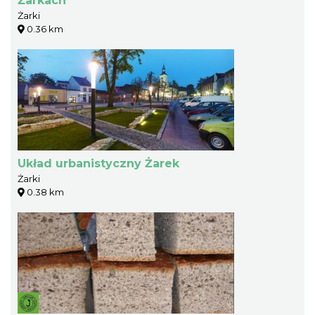
Żarkach
Żarki
0.36 km
Układ urbanistyczny Żarek
Żarki
0.38 km