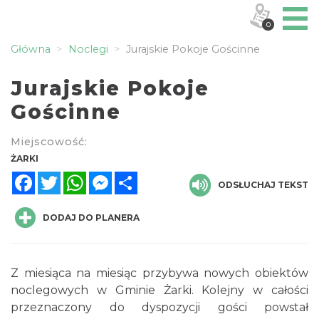
0
Główna
Noclegi
Jurajskie Pokoje Gościnne
Jurajskie Pokoje
Gościnne
Miejscowość:
ŻARKI
Facebook
Twitter
WhatsApp
Messenger
Share
ODSŁUCHAJ TEKST
DODAJ DO PLANERA
Z miesiąca na miesiąc przybywa nowych obiektów
noclegowych w Gminie Żarki. Kolejny w całości
przeznaczony do dyspozycji gości powstał