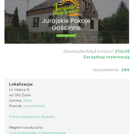
Zauważyłeś błąd w treści?
ZGŁOŚ
Zarządzaj rezerwacją
Wyświetlenia:
289
Lokalizacja:
Ul. Mokra 13
42-310 Żarki
Gmina:
Żarki
Powiat:
myszkowski
Pokaż wskazówki dojazdu
Region turystyczny:
Jura Krakowsko-Częstochowska