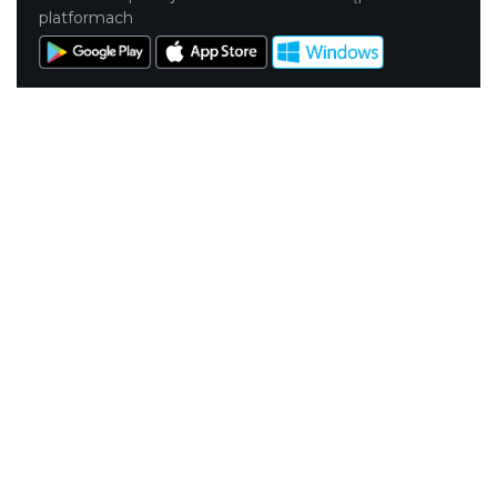
platformach
KONTAKT
|
PUNKTY IT
|
POLITYKA
PRYWATNOŚCI
NASZE SERWISY
Serwis Główny
SLASKIE.travel
Tematyczny
Szlak Kulinarny "Śląskie Smaki"
Szlak Zabytów Techniki
Industriada
Juromania
Śląskie z dzieckiem
Szlak Przyrody