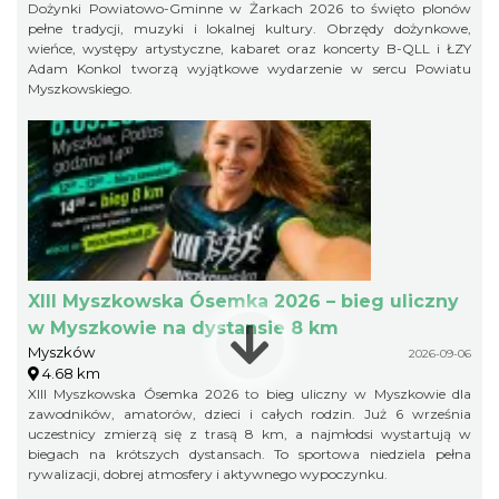
Dożynki Powiatowo-Gminne w Żarkach 2026 to święto plonów
pełne tradycji, muzyki i lokalnej kultury. Obrzędy dożynkowe,
wieńce, występy artystyczne, kabaret oraz koncerty B-QLL i ŁZY
Adam Konkol tworzą wyjątkowe wydarzenie w sercu Powiatu
Myszkowskiego.
XIII Myszkowska Ósemka 2026 – bieg uliczny
w Myszkowie na dystansie 8 km
Myszków
2026-09-06
4.68 km
XIII Myszkowska Ósemka 2026 to bieg uliczny w Myszkowie dla
zawodników, amatorów, dzieci i całych rodzin. Już 6 września
uczestnicy zmierzą się z trasą 8 km, a najmłodsi wystartują w
biegach na krótszych dystansach. To sportowa niedziela pełna
rywalizacji, dobrej atmosfery i aktywnego wypoczynku.