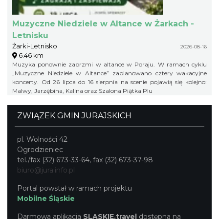
Muzyczne Niedziele w Altance w Żarkach -
Letnisku
Żarki-Letnisko
2026-08-16
6.46 km
Muzyka ponownie zabrzmi w altance w Poraju. W ramach cyklu
„Muzyczne Niedziele w Altance” zaplanowano cztery wakacyjne
koncerty. Od 26 lipca do 16 sierpnia na scenie pojawią się kolejno:
Malwy, Jarzębina, Kalina oraz Szalona Piątka Plu
ZWIĄZEK GMIN JURAJSKICH
pl. Wolności 42
Ogrodzieniec
tel./fax (32) 673-33-64, fax (32) 673-37-98
biuro@jura.info.pl
Portal powstał w ramach projektu
Mobilne Śląskie
Darmowa aplikacja
SLASKIE.travel
dostępna na