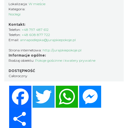
Lokalizacja:
W mieście
Kategoria:
Noclegi
Kontakt:
Telefon:
+48 797 487 612
Telefon:
+48 608 877 722
Email:
annapodlejska@jurajskiepokoje.pl
Strona internetowa:
http://jurajskiepokoje.pl
Informacje ogólne:
Rodzaj obiektu:
Pokoje gościnne i kwatery prywatne
DOSTĘPNOŚĆ
Całoroczny
Facebook
Twitter
WhatsApp
Messenger
Share