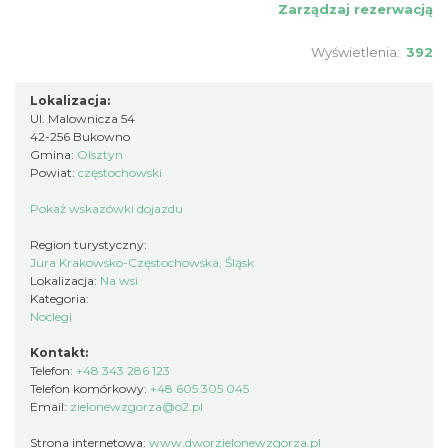
Zarządzaj rezerwacją
Wyświetlenia:
392
Lokalizacja:
Ul. Malownicza 54
42-256 Bukowno
Gmina:
Olsztyn
Powiat:
częstochowski
Pokaż wskazówki dojazdu
Region turystyczny:
Jura Krakowsko-Częstochowska, Śląsk
Lokalizacja:
Na wsi
Kategoria:
Noclegi
Kontakt:
Telefon:
+48 343 286 123
Telefon komórkowy:
+48 605 305 045
Email:
zielonewzgorza@o2.pl
Strona internetowa:
www.dworzielonewzgorza.pl