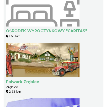
OŚRODEK WYPOCZYNKOWY "CARITAS"
1.63 km
Folwark Zrębice
Zrębice
2.63 km