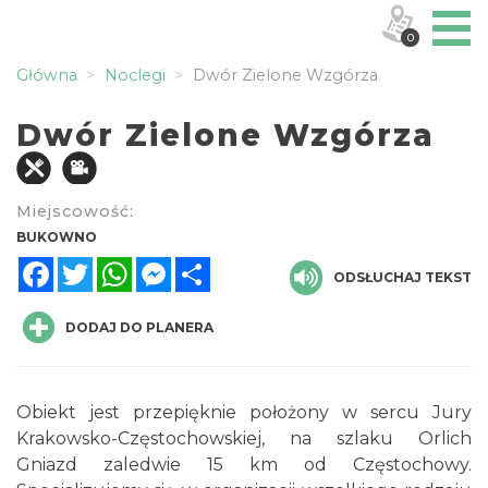
0
Główna
Noclegi
Dwór Zielone Wzgórza
Dwór Zielone Wzgórza
Miejscowość:
BUKOWNO
Facebook
Twitter
WhatsApp
Messenger
Share
ODSŁUCHAJ TEKST
DODAJ DO PLANERA
Obiekt jest przepięknie położony w sercu Jury
Krakowsko-Częstochowskiej, na szlaku Orlich
Gniazd zaledwie 15 km od Częstochowy.