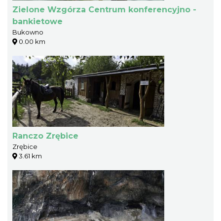
Zielone Wzgórza Centrum konferencyjno -
bankietowe
Bukowno
0.00 km
Ranczo Zrębice
Zrębice
3.61 km