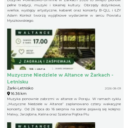
pełne tradycji, muzyki i lokalnej kultury. Obrzędy dożynkowe,
wieńce, występy artystyczne, kabaret oraz koncerty B-QLL i ŁZY
Adam Konkol tworzą wyjątkowe wydarzenie w sercu Powiatu
Myszkowskiego.
Muzyczne Niedziele w Altance w Żarkach -
Letnisku
Żarki-Letnisko
2026-08-09
16.36 km
Muzyka ponownie zabrzmi w altance w Poraju. W ramach cyklu
„Muzyczne Niedziele w Altance” zaplanowano cztery wakacyjne
koncerty. Od 26 lipca do 16 sierpnia na scenie pojawią się kolejno:
Malwy, Jarzębina, Kalina oraz Szalona Piątka Plu