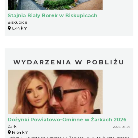
Stajnia Biały Borek w Biskupicach
Biskupice
6.44 km
WYDARZENIA W POBLIŻU
Dożynki Powiatowo-Gminne w Żarkach 2026
Żarki
2026-08-29
14.64 km
Dożynki Powiatowo-Gminne w Żarkach 2026 to święto plonów