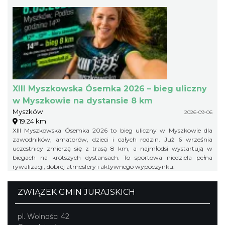
XIII Myszkowska Ósemka 2026 – bieg uliczny
w Myszkowie na dystansie 8 km
Myszków
2026-09-06
19.24 km
XIII Myszkowska Ósemka 2026 to bieg uliczny w Myszkowie dla
zawodników, amatorów, dzieci i całych rodzin. Już 6 września
uczestnicy zmierzą się z trasą 8 km, a najmłodsi wystartują w
biegach na krótszych dystansach. To sportowa niedziela pełna
rywalizacji, dobrej atmosfery i aktywnego wypoczynku.
ZWIĄZEK GMIN JURAJSKICH
pl. Wolności 42