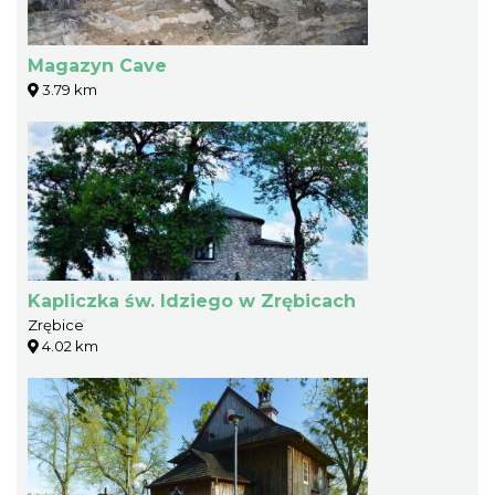
Magazyn Cave
3.79 km
Kapliczka św. Idziego w Zrębicach
Zrębice
4.02 km