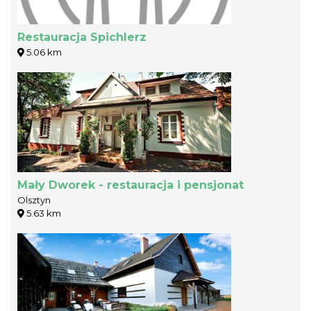
Restauracja Spichlerz
5.06 km
Mały Dworek - restauracja i pensjonat
Olsztyn
5.63 km