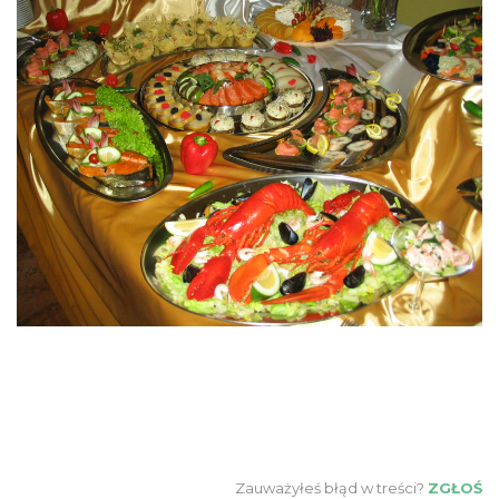
Zauważyłeś błąd w treści?
ZGŁOŚ