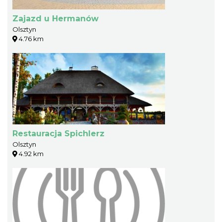
Zajazd u Hermanów
Olsztyn
4.76 km
Restauracja Spichlerz
Olsztyn
4.92 km