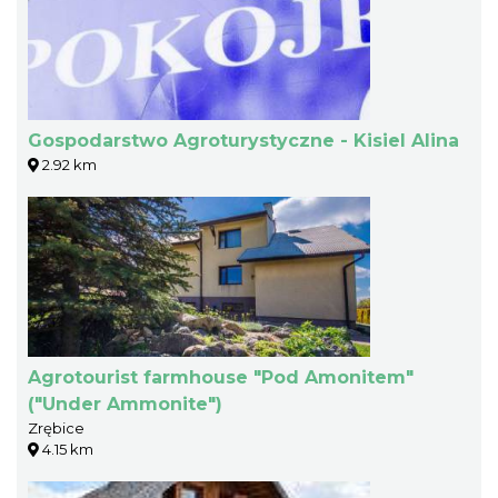
Gospodarstwo Agroturystyczne - Kisiel Alina
2.92 km
Agrotourist farmhouse "Pod Amonitem"
("Under Ammonite")
Zrębice
4.15 km