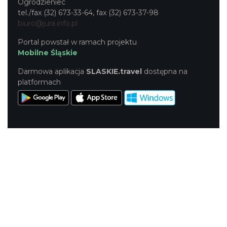
Ogrodzieniec
tel./fax (32) 673-33-64, fax (32) 673-37-98
biuro@jura.info.pl
Portal powstał w ramach projektu
Mobilne Śląskie
Darmowa aplikacja
SLASKIE.travel
dostępna na
platformach
KONTAKT
|
PUNKTY IT
|
POLITYKA
PRYWATNOŚCI
NASZE SERWISY
Serwis Główny
SLASKIE.travel
Tematyczny