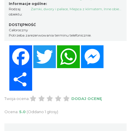
Informacje ogólne:
Rodzaj
Zamki, dwory i pałace
,
Miejsca z klimatem
,
Inne obiekty noclegowe
obiektu:
DOSTĘPNOŚĆ
Całoroczny
Potrzeba zarezerwowania terminu telefonicznie.
Facebook
Twitter
WhatsApp
Messenger
Share
Twoja ocena:
DODAJ OCENĘ
Ocena:
5.0
(Oddano 1 głosy)