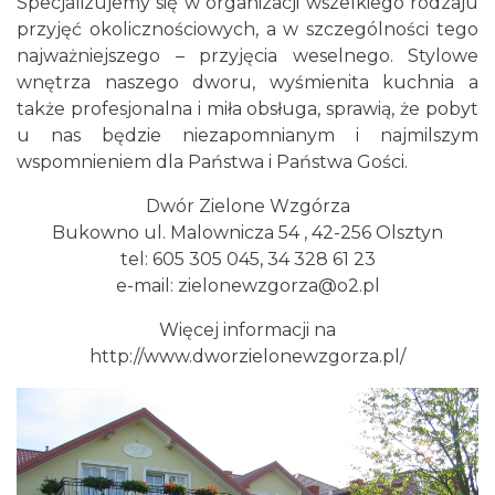
Specjalizujemy się w organizacji wszelkiego rodzaju
przyjęć okolicznościowych, a w szczególności tego
najważniejszego – przyjęcia weselnego. Stylowe
wnętrza naszego dworu, wyśmienita kuchnia a
także profesjonalna i miła obsługa, sprawią, że pobyt
u nas będzie niezapomnianym i najmilszym
wspomnieniem dla Państwa i Państwa Gości.
Dwór Zielone Wzgórza
Bukowno ul. Malownicza 54 , 42-256 Olsztyn
tel: 605 305 045, 34 328 61 23
e-mail: zielonewzgorza@o2.pl
Więcej informacji na
http://www.dworzielonewzgorza.pl/