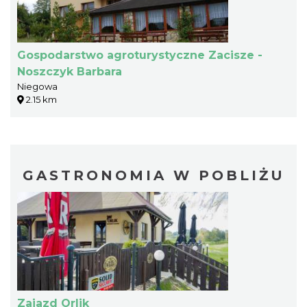
Gospodarstwo agroturystyczne Zacisze -
Noszczyk Barbara
Niegowa
2.15 km
GASTRONOMIA W POBLIŻU
Zajazd Orlik