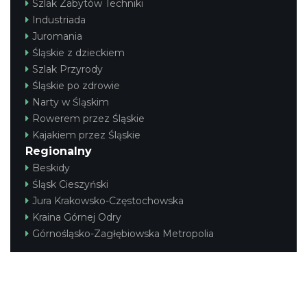
Szlak Zabytów Techniki
Industriada
Juromania
Śląskie z dzieckiem
Szlak Przyrody
Śląskie po zdrowie
Narty w Śląskim
Rowerem przez Śląskie
Kajakiem przez Śląskie
Regionalny
Beskidy
Śląsk Cieszyński
Jura Krakowsko-Częstochowska
Kraina Górnej Odry
Górnośląsko-Zagłębiowska Metropolia