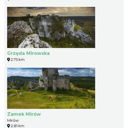
Grzęda Mirowska
2.75 km
Zamek Mirów
Mirów
2.81 km