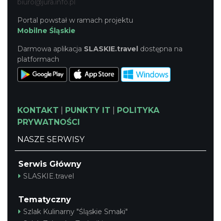
biuro@jura.info.pl
Portal powstał w ramach projektu
Mobilne Śląskie
Darmowa aplikacja
SLASKIE.travel
dostępna na
platformach
KONTAKT
|
PUNKTY IT
|
POLITYKA
PRYWATNOŚCI
NASZE SERWISY
Serwis Główny
SLASKIE.travel
Tematyczny
Szlak Kulinarny "Śląskie Smaki"