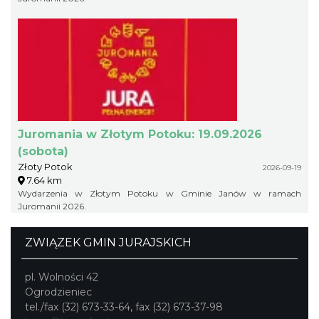
Juromania w Złotym Potoku: 19.09.2026
(sobota)
Złoty Potok
2026-09-19
7.64 km
Wydarzenia w Złotym Potoku w Gminie Janów w ramach
Juromanii 2026.
ZWIĄZEK GMIN JURAJSKICH
pl. Wolności 42
Ogrodzieniec
tel./fax (32) 673-33-64, fax (32) 673-37-98