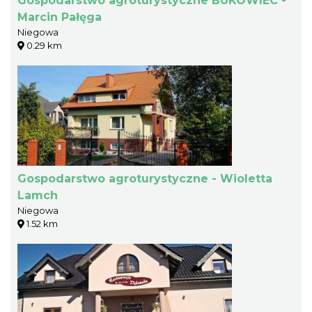
Gospodarstwo agroturystyczne BUKOWIEC -
Marcin Pałęga
Niegowa
0.29 km
Gospodarstwo agroturystyczne - Wioletta
Lamch
Niegowa
1.52 km