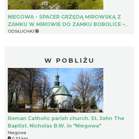
NIEGOWA - SPACER GRZĘDĄ MIROWSKĄ Z
ZAMKU W MIROWIE DO ZAMKU BOBOLICE –
ODSŁUCHAJ
DLA DZIECI
W POBLIŻU
Roman Catholic parish church. St. John The
Baptist. Nicholas B.W. in "Niegowa"
Niegowa
0.33 km