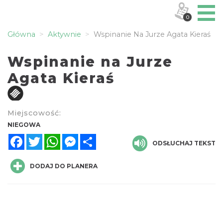
0
Główna
Aktywnie
Wspinanie Na Jurze Agata Kieraś
Wspinanie na Jurze
Agata Kieraś
Miejscowość:
NIEGOWA
Facebook
Twitter
WhatsApp
Messenger
Share
ODSŁUCHAJ TEKST
DODAJ DO PLANERA