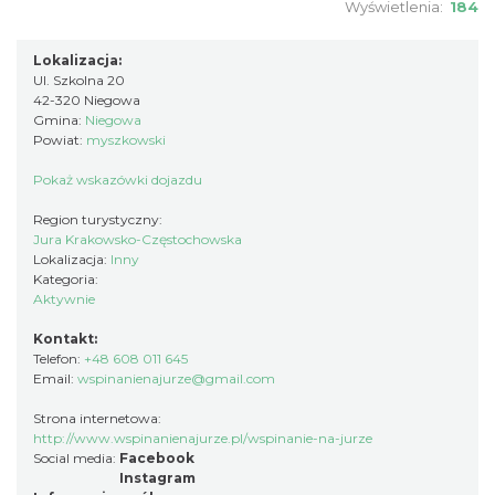
Wyświetlenia:
184
Lokalizacja:
Ul. Szkolna 20
42-320 Niegowa
Gmina:
Niegowa
Powiat:
myszkowski
Pokaż wskazówki dojazdu
Region turystyczny:
Jura Krakowsko-Częstochowska
Lokalizacja:
Inny
Kategoria:
Aktywnie
Kontakt:
Telefon:
+48 608 011 645
Email:
wspinanienajurze@gmail.com
Strona internetowa:
http://www.wspinanienajurze.pl/wspinanie-na-jurze
Social media:
Facebook
Instagram