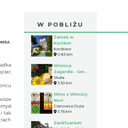
W POBLIŻU
Zamek w
NERA
Korzkwi
Korzkiew
0.83 km
iadka
Winnica
jciec
Zagardle - Sery
i wina
Skała
3.50 km
rzemieślnicze
końcu
Wino z Winnicy
rwsze
Novi
omysł
Cianowice Duże
3.76 km
i tak
trach
Sanktuarium