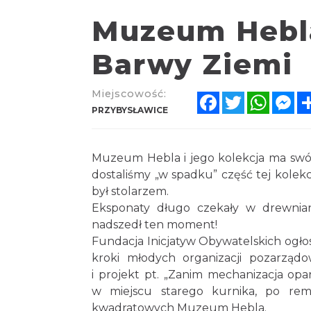
Muzeum Hebla
Barwy Ziemi
Miejscowość:
Facebook
Twitter
Whats
Me
PRZYBYSŁAWICE
Muzeum Hebla i jego kolekcja ma swój p
dostaliśmy „w spadku” część tej kolekcj
był stolarzem.
Eksponaty długo czekały w drewnian
nadszedł ten moment!
Fundacja Inicjatyw Obywatelskich ogłos
kroki młodych organizacji pozarządo
i projekt pt. „Zanim mechanizacja opa
w miejscu starego kurnika, po rem
kwadratowych Muzeum Hebla.