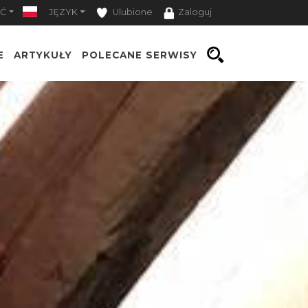
Ć
JĘZYK
Ulubione
Zaloguj
E
ARTYKUŁY
POLECANE SERWISY