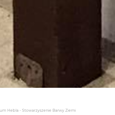
m Hebla - Stowarzyszenie Barwy Ziemi