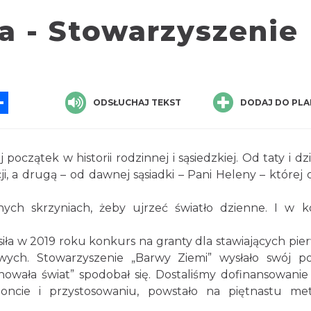
 - Stowarzyszenie
App
ssenger
Share
ODSŁUCHAJ TEKST
DODAJ DO PLA
oczątek w historii rodzinnej i sąsiedzkiej. Od taty i dz
i, a drugą – od dawnej sąsiadki – Pani Heleny – której o
ych skrzyniach, żeby ujrzeć światło dzienne. I w 
iła w 2019 roku konkurs na granty dla stawiających pie
wych. Stowarzyszenie „Barwy Ziemi” wysłało swój p
nowała świat” spodobał się. Dostaliśmy dofinansowanie 
oncie i przystosowaniu, powstało na piętnastu me