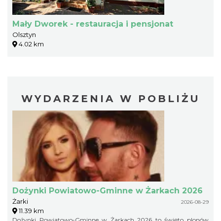
Mały Dworek - restauracja i pensjonat
Olsztyn
4.02 km
WYDARZENIA W POBLIŻU
Dożynki Powiatowo-Gminne w Żarkach 2026
Żarki
2026-08-29
11.39 km
Dożynki Powiatowo-Gminne w Żarkach 2026 to święto plonów