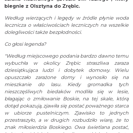
biegnie z Olsztyna do Zrębic.
Według wierzących i legędy w źródle płynie woda
lecznicza o właściwościach leczniczych na wszelkie
dolegliwości także bezpłodności.
Co głosi legenda?
"Według miejscowego podania bardzo dawno temu
wybuchła w okolicy Zrębic straszliwa zaraza
dziesiątkująca ludzi i dobytek domowy. Wielu
opuszczało zarażone domy i wynosiło się na
mieszkanie do lasu. Kiedy gromadka tych
nieszczęśliwych biedaków modliła się w lesie,
błagając o zmiłowanie Boskie, na tej skale, którą
dotąd pokazują, zjawiła się postać poważnego starca
w ubiorze pustelniczym. Zjawisko to jednych
przestraszyło, a w drugich rozbudziło wiarę, że to
znak miłosierdzia Boskiego. Owa świetlana postać,