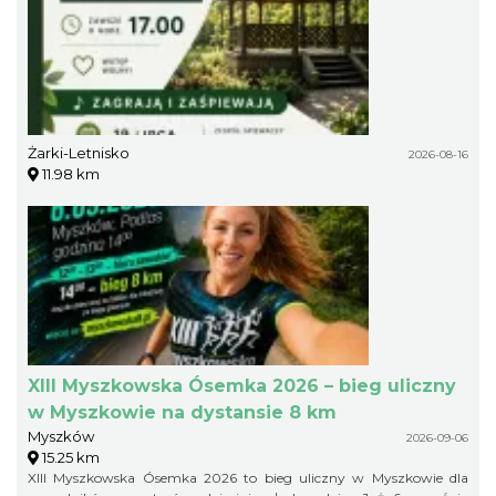
Żarki-Letnisko
2026-08-16
11.98 km
XIII Myszkowska Ósemka 2026 – bieg uliczny
w Myszkowie na dystansie 8 km
Myszków
2026-09-06
15.25 km
XIII Myszkowska Ósemka 2026 to bieg uliczny w Myszkowie dla