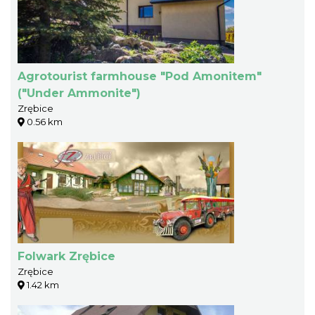
Agrotourist farmhouse "Pod Amonitem"
("Under Ammonite")
Zrębice
0.56 km
Folwark Zrębice
Zrębice
1.42 km