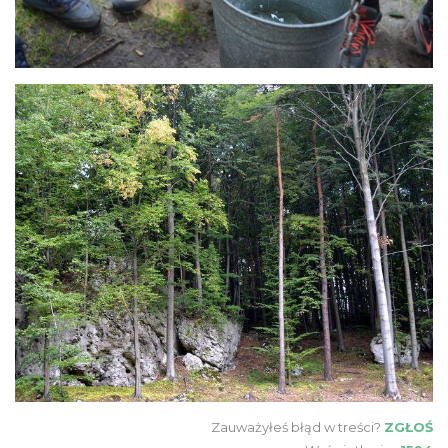
Zauważyłeś błąd w treści?
ZGŁOŚ