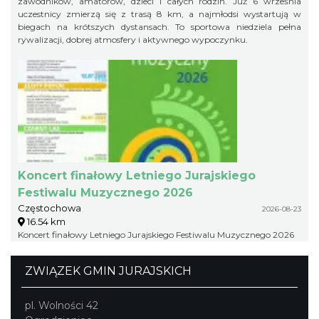
zawodników, amatorów, dzieci i całych rodzin. Już 6 września
uczestnicy zmierzą się z trasą 8 km, a najmłodsi wystartują w
biegach na krótszych dystansach. To sportowa niedziela pełna
rywalizacji, dobrej atmosfery i aktywnego wypoczynku.
Koncert finałowy Letniego Jurajskiego
Festiwalu Muzycznego 2026
Częstochowa
2026-08-23
16.54 km
Koncert finałowy Letniego Jurajskiego Festiwalu Muzycznego 2026
ZWIĄZEK GMIN JURAJSKICH
pl. Wolności 42