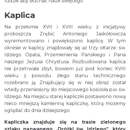
ludzie aby słuchać nauk świętego.
Kaplica
Na przełomie XVII i XVIII wieku z inicjatywy
proboszcza Zrębic Antoniego Jaskółowicza
wyremontowano i powiększono kaplicę. W tym
okresie w kaplicy znajdowały się aż trzy ołtarze: św.
Idziego Opata, Przemienienia Pańskiego i Pana
naszego Jezusa Chrystusa. Rozbudowana kaplica
nie przetrwała zbyt, bowiem już pod koniec XVIII
wieku z powodu złego stanu technicznego
rozebrano ją. Znajdujący się w niej obraz został
wtedy przeniesiony do miejscowego kościoła p.w. św.
Idziego. Na miejscu starej kapliczki postawiono nową
nieco mniejszą kamienną kapliczkę, którą możemy
oglądać do dnia dzisiejszego.
Kapliczka znajduje się na trasie zielonego
szlaku nazwanego „Dróżki św. Idziego”, który