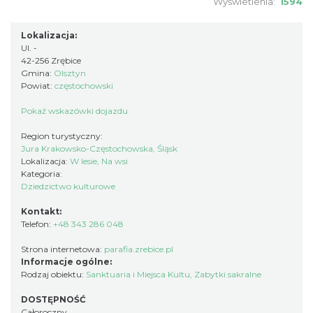
Wyświetlenia:
1594
Lokalizacja:
Ul. -
42-256 Zrębice
Gmina:
Olsztyn
Powiat:
częstochowski
Pokaż wskazówki dojazdu
Region turystyczny:
Jura Krakowsko-Częstochowska, Śląsk
Lokalizacja:
W lesie, Na wsi
Kategoria:
Dziedzictwo kulturowe
Kontakt:
Telefon:
+48 343 286 048
Strona internetowa:
parafia.zrebice.pl
Informacje ogólne:
Rodzaj obiektu:
Sanktuaria i Miejsca Kultu
,
Zabytki sakralne
DOSTĘPNOŚĆ
Całoroczny