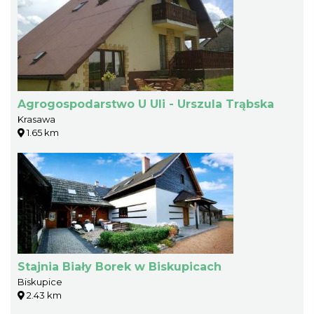
Agrogospodarstwo U Uli - Urszula Trąbska
Krasawa
1.65 km
Stajnia Biały Borek w Biskupicach
Biskupice
2.43 km