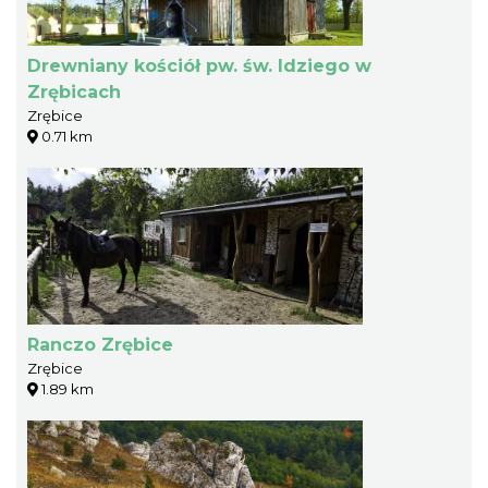
Drewniany kościół pw. św. Idziego w
Zrębicach
Zrębice
0.71 km
Ranczo Zrębice
Zrębice
1.89 km