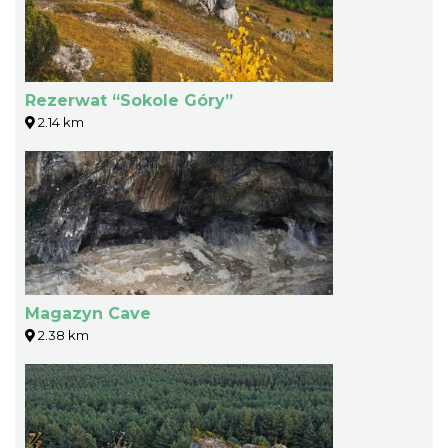
Rezerwat “Sokole Góry”
2.14 km
Magazyn Cave
2.38 km