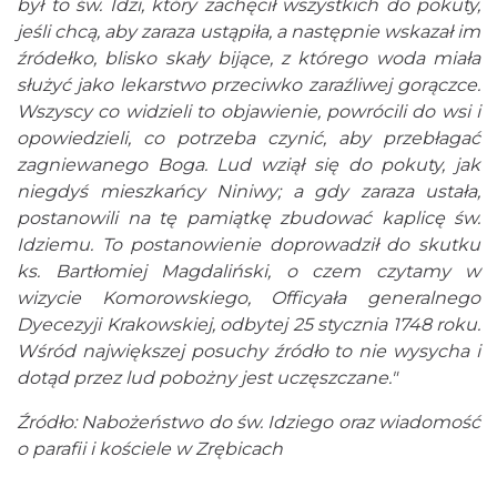
był to św. Idzi, który zachęcił wszystkich do pokuty,
jeśli chcą, aby zaraza ustąpiła, a następnie wskazał im
źródełko, blisko skały bijące, z którego woda miała
służyć jako lekarstwo przeciwko zaraźliwej gorączce.
Wszyscy co widzieli to objawienie, powrócili do wsi i
opowiedzieli, co potrzeba czynić, aby przebłagać
zagniewanego Boga. Lud wziął się do pokuty, jak
niegdyś mieszkańcy Niniwy; a gdy zaraza ustała,
postanowili na tę pamiątkę zbudować kaplicę św.
Idziemu. To postanowienie doprowadził do skutku
ks. Bartłomiej Magdaliński, o czem czytamy w
wizycie Komorowskiego, Officyała generalnego
Dyecezyji Krakowskiej, odbytej 25 stycznia 1748 roku.
Wśród największej posuchy źródło to nie wysycha i
dotąd przez lud pobożny jest uczęszczane."
Źródło: Nabożeństwo do św. Idziego oraz wiadomość
o parafii i kościele w Zrębicach