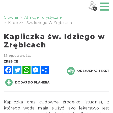
0
Główna
Atrakcje Turystyczne
Kapliczka Św. Idziego W Zrębicach
Kapliczka św. Idziego w
Zrębicach
Miejscowość:
ZRĘBICE
Facebook
Twitter
WhatsApp
Messenger
Share
ODSŁUCHAJ TEKST
DODAJ DO PLANERA
Kapliczka oraz cudowne źródełko (studnia), z
którego woda miała służyć jako lekarstwo jest