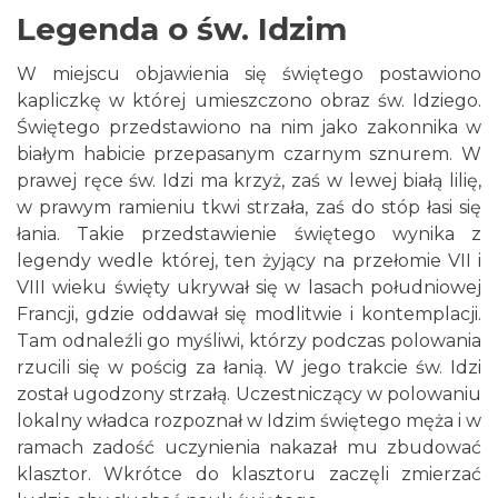
Legenda o św. Idzim
W miejscu objawienia się świętego postawiono
kapliczkę w której umieszczono obraz św. Idziego.
Świętego przedstawiono na nim jako zakonnika w
białym habicie przepasanym czarnym sznurem. W
prawej ręce św. Idzi ma krzyż, zaś w lewej białą lilię,
w prawym ramieniu tkwi strzała, zaś do stóp łasi się
łania. Takie przedstawienie świętego wynika z
legendy wedle której, ten żyjący na przełomie VII i
VIII wieku święty ukrywał się w lasach południowej
Francji, gdzie oddawał się modlitwie i kontemplacji.
Tam odnaleźli go myśliwi, którzy podczas polowania
rzucili się w pościg za łanią. W jego trakcie św. Idzi
został ugodzony strzałą. Uczestniczący w polowaniu
lokalny władca rozpoznał w Idzim świętego męża i w
ramach zadość uczynienia nakazał mu zbudować
klasztor. Wkrótce do klasztoru zaczęli zmierzać