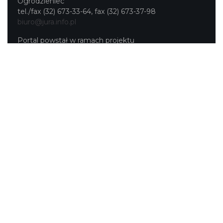
Ogrodzieniec
tel./fax (32) 673-33-64, fax (32) 673-37-98
biuro@jura.info.pl
Portal powstał w ramach projektu
Mobilne Śląskie
Darmowa aplikacja
SLASKIE.travel
dostępna na
platformach
KONTAKT
|
PUNKTY IT
|
POLITYKA
PRYWATNOŚCI
NASZE SERWISY
Serwis Główny
SLASKIE.travel
Tematyczny