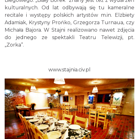
Biegowego. „Biały Borek” znany jest też z wydarzeń
kulturalnych. Od lat odbywają się tu kameralne
recitale i występy polskich artystów m.in. Elżbiety
Adamiak, Krystyny Prońko, Grzegorza Turnaua, czy
Michała Bajora. W Stajni realizowano nawet zdjęcia
do jednego ze spektakli Teatru Telewizji, pt.
„Zorka”.
www.stajnia.civ.pl