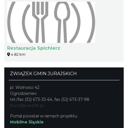
Restauracja Spichlerz
4.82 km
ZWIĄZEK GMIN JURAJSKICH
pl. Wolności 42
Ogrodzieniec
tel./fax (32) 673-33-64, fax (32) 673-37-98
biuro@jura.info.pl
Portal powstał w ramach projektu
Mobilne Śląskie