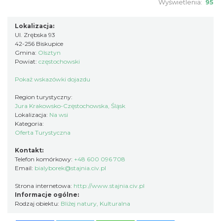
Wyświetlenia:
95
Lokalizacja:
Ul. Zrębska 93
42-256 Biskupice
Gmina:
Olsztyn
Powiat:
częstochowski
Pokaż wskazówki dojazdu
Region turystyczny:
Jura Krakowsko-Częstochowska, Śląsk
Lokalizacja:
Na wsi
Kategoria:
Oferta Turystyczna
Kontakt:
Telefon komórkowy:
+48 600 096 708
Email:
bialyborek@stajnia.civ.pl
Strona internetowa:
http://www.stajnia.civ.pl
Informacje ogólne:
Rodzaj obiektu:
Bliżej natury
,
Kulturalna