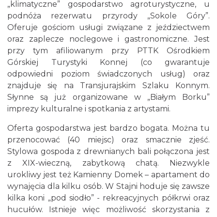
„klimatyczne” gospodarstwo agroturystyczne, u
podnóża rezerwatu przyrody „Sokole Góry”.
Oferuje gościom usługi związane z jeździectwem
oraz zaplecze noclegowe i gastronomiczne. Jest
przy tym afiliowanym przy PTTK Ośrodkiem
Górskiej Turystyki Konnej (co gwarantuje
odpowiedni poziom świadczonych usług) oraz
znajduje się na Transjurajskim Szlaku Konnym.
Słynne są już organizowane w „Białym Borku”
imprezy kulturalne i spotkania z artystami.
Oferta gospodarstwa jest bardzo bogata. Można tu
przenocować (40 miejsc) oraz smacznie zjeść.
Stylowa gospoda z drewnianych bali połączona jest
z XIX-wieczną, zabytkową chatą. Niezwykle
urokliwy jest też Kamienny Domek – apartament do
wynajęcia dla kilku osób. W Stajni hoduje się zawsze
kilka koni „pod siodło” - rekreacyjnych półkrwi oraz
hucułów. Istnieje więc możliwość skorzystania z