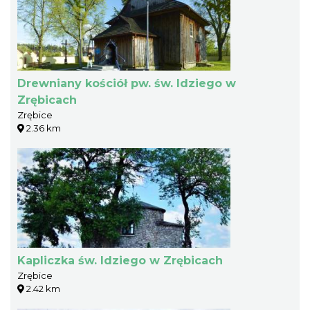
Drewniany kościół pw. św. Idziego w
Zrębicach
Zrębice
2.36 km
Kapliczka św. Idziego w Zrębicach
Zrębice
2.42 km