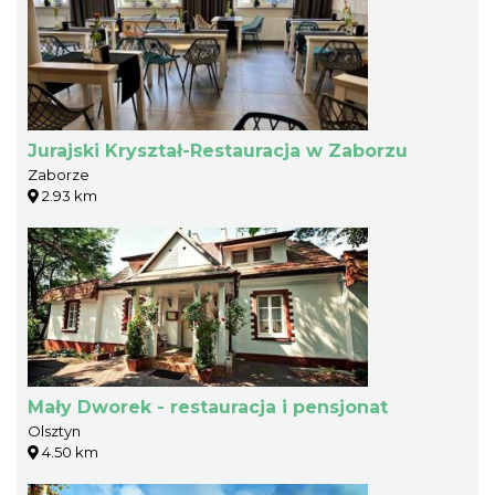
Jurajski Kryształ-Restauracja w Zaborzu
Zaborze
2.93 km
Mały Dworek - restauracja i pensjonat
Olsztyn
4.50 km