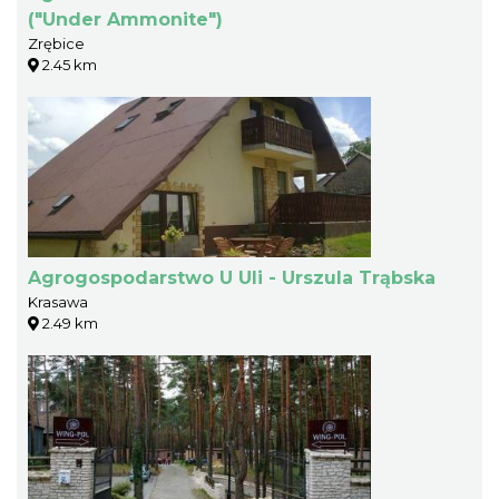
("Under Ammonite")
Zrębice
2.45 km
Agrogospodarstwo U Uli - Urszula Trąbska
Krasawa
2.49 km