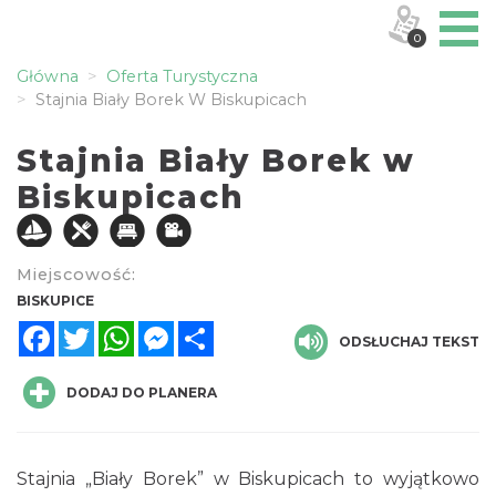
0
Główna
Oferta Turystyczna
Stajnia Biały Borek W Biskupicach
Stajnia Biały Borek w
Biskupicach
Miejscowość:
BISKUPICE
Facebook
Twitter
WhatsApp
Messenger
Share
ODSŁUCHAJ TEKST
DODAJ DO PLANERA
Stajnia „Biały Borek” w Biskupicach to wyjątkowo