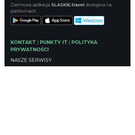
Darmowa aplikacja
SLASKIE.travel
dostępna na
platformach
KONTAKT
|
PUNKTY IT
|
POLITYKA
PRYWATNOŚCI
NASZE SERWISY
Serwis Główny
SLASKIE.travel
Tematyczny
Szlak Kulinarny "Śląskie Smaki"
Szlak Zabytów Techniki
Industriada
Juromania
Śląskie z dzieckiem