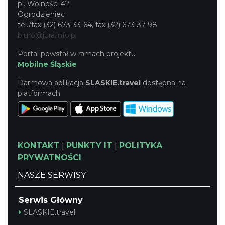
pl. Wolności 42
Ogrodzieniec
tel./fax (32) 673-33-64, fax (32) 673-37-98
biuro@jura.info.pl
Portal powstał w ramach projektu
Mobilne Śląskie
Darmowa aplikacja
SLASKIE.travel
dostępna na
platformach
KONTAKT
|
PUNKTY IT
|
POLITYKA
PRYWATNOŚCI
NASZE SERWISY
Serwis Główny
SLASKIE.travel