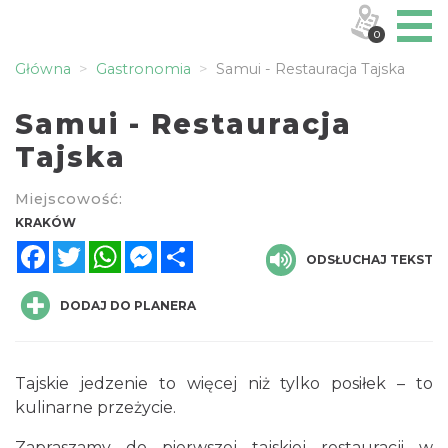
0
Główna
Gastronomia
Samui - Restauracja Tajska
Samui - Restauracja
Tajska
Miejscowość:
KRAKÓW
Facebook
Twitter
WhatsApp
Messenger
Share
ODSŁUCHAJ TEKST
DODAJ DO PLANERA
Tajskie jedzenie to więcej niż tylko posiłek – to
kulinarne przeżycie.
Zapraszamy do pierwszej tajskiej restauracji w