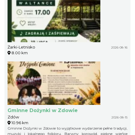
Żarki-Letnisko
2026-08-16
8.00 km
Gminne Dożynki w Zdowie
Zdów
2026-08-15
10.96 km
Gminne Dożynki w Zdowie to wyjątkowe wydarzenie pełne tradycji,
muzyki i lokalnego folkloru. Barwny korowód, piękne wieńce