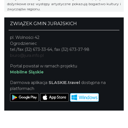
dożynkowe oraz występy artystyczne pokazują bogactwo kultury i
zwyczajów regionu.
ZWIĄZEK GMIN JURAJSKICH
pl. Wolności 42
Ogrodzieniec
tel./fax (32) 673-33-64, fax (32) 673-37-98
biuro@jura.info.pl
Portal powstał w ramach projektu
Mobilne Śląskie
Darmowa aplikacja
SLASKIE.travel
dostępna na
platformach
KONTAKT
|
PUNKTY IT
|
POLITYKA
PRYWATNOŚCI