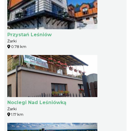
Przystań Leśniów
Żarki
0.78 km
Noclegi Nad Leśniówką
Żarki
1.17 km