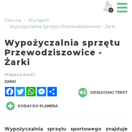
0
Główna
Wynajem
Wypożyczalnia Sprzętu Przewodziszowice - Żarki
Wypożyczalnia sprzętu
Przewodziszowice -
Żarki
Miejscowość:
ŻARKI
Facebook
Twitter
WhatsApp
Messenger
Share
ODSŁUCHAJ TEKST
DODAJ DO PLANERA
Wypożyczalnia sprzętu sportowego znajduje