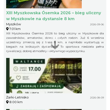
XIII Myszkowska Ósemka 2026 – bieg uliczny
w Myszkowie na dystansie 8 km
Myszków
2026-09-06
7.01 km
XIII Myszkowska Ósemka 2026 to bieg uliczny w Myszkowie dla
zawodników, amatorów, dzieci i całych rodzin. Już 6 września
uczestnicy zmierzą się z trasą 8 km, a najmłodsi wystartują w
biegach na krótszych dystansach. To sportowa niedziela pełna
rywalizacji, dobrej atmosfery i aktywnego wypoczynku.
Żarki-Letnisko
2026-08-09
8.00 km