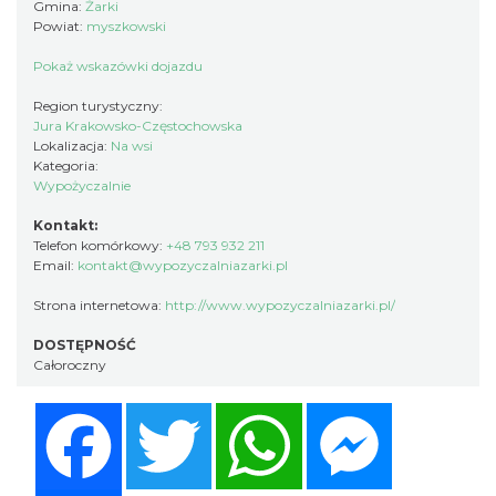
Gmina:
Żarki
Powiat:
myszkowski
Pokaż wskazówki dojazdu
Region turystyczny:
Jura Krakowsko-Częstochowska
Lokalizacja:
Na wsi
Kategoria:
Wypożyczalnie
Kontakt:
Telefon komórkowy:
+48 793 932 211
Email:
kontakt@wypozyczalniazarki.pl
Strona internetowa:
http://www.wypozyczalniazarki.pl/
DOSTĘPNOŚĆ
Całoroczny
Facebook
Twitter
WhatsApp
Messenger