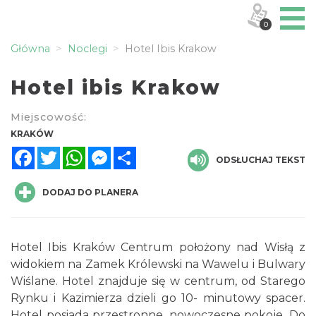
0
Główna
Noclegi
Hotel Ibis Krakow
Hotel ibis Krakow
Miejscowość:
KRAKÓW
Facebook
Twitter
WhatsApp
Messenger
Share
ODSŁUCHAJ TEKST
DODAJ DO PLANERA
Hotel Ibis Kraków Centrum położony nad Wisłą z
widokiem na Zamek Królewski na Wawelu i Bulwary
Wiślane. Hotel znajduje się w centrum, od Starego
Rynku i Kazimierza dzieli go 10- minutowy spacer.
Hotel posiada przestronne, nowoczesne pokoje. Do