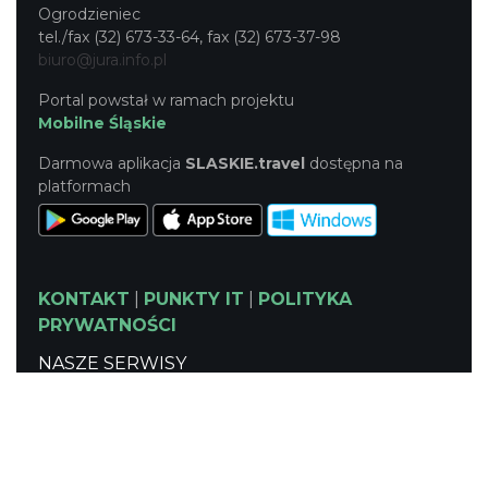
Ogrodzieniec
tel./fax (32) 673-33-64, fax (32) 673-37-98
biuro@jura.info.pl
Portal powstał w ramach projektu
Mobilne Śląskie
Darmowa aplikacja
SLASKIE.travel
dostępna na
platformach
KONTAKT
|
PUNKTY IT
|
POLITYKA
PRYWATNOŚCI
NASZE SERWISY
Serwis Główny
SLASKIE.travel