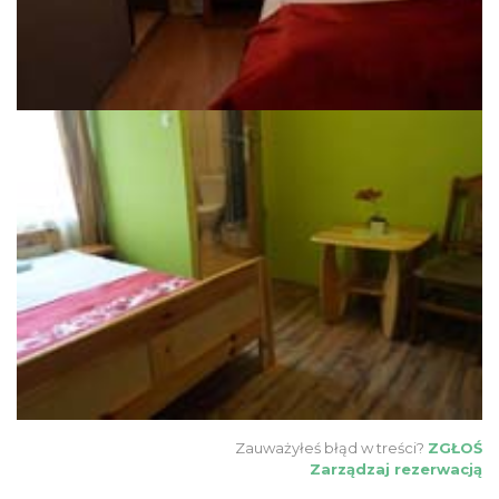
Zauważyłeś błąd w treści?
ZGŁOŚ
Zarządzaj rezerwacją