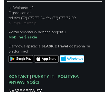
pl. Wolności 42
Ogrodzieniec
tel./fax (32) 673-33-64, fax (32) 673-37-98
biuro@jura.info.pl
Portal powstał w ramach projektu
Mobilne Śląskie
Darmowa aplikacja
SLASKIE.travel
dostępna na
platformach
KONTAKT
|
PUNKTY IT
|
POLITYKA
PRYWATNOŚCI
NASZE SERWISY
Serwis Główny
SLASKIE.travel