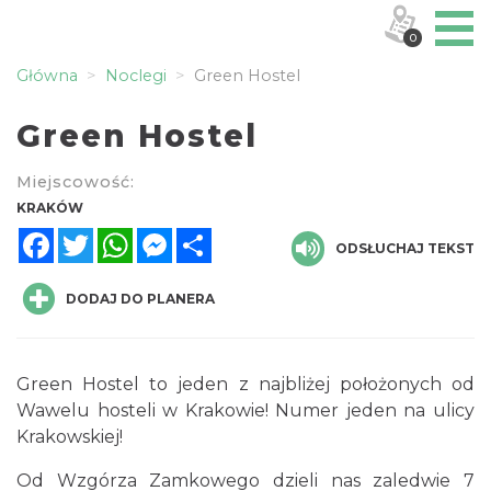
0
Główna
Noclegi
Green Hostel
Green Hostel
Miejscowość:
KRAKÓW
Facebook
Twitter
WhatsApp
Messenger
Share
ODSŁUCHAJ TEKST
DODAJ DO PLANERA
Green Hostel to jeden z najbliżej położonych od
Wawelu hosteli w Krakowie! Numer jeden na ulicy
Krakowskiej!
Od Wzgórza Zamkowego dzieli nas zaledwie 7