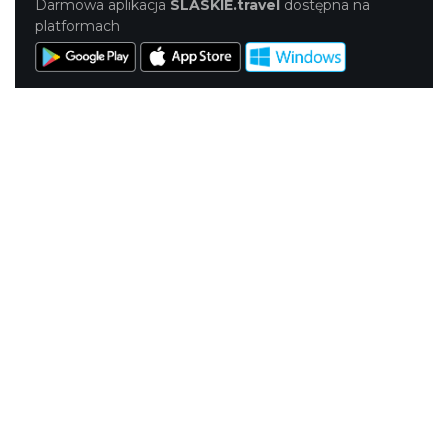
Darmowa aplikacja
SLASKIE.travel
dostępna na
platformach
KONTAKT
|
PUNKTY IT
|
POLITYKA
PRYWATNOŚCI
NASZE SERWISY
Serwis Główny
SLASKIE.travel
Tematyczny
Szlak Kulinarny "Śląskie Smaki"
Szlak Zabytów Techniki
Industriada
Juromania
Śląskie z dzieckiem