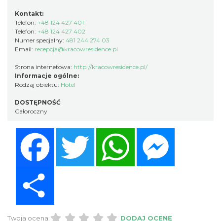
Kontakt:
Telefon:
+48 124 427 401
Telefon:
+48 124 427 402
Numer specjalny:
481 244 274 03
Email:
recepcja@kracowresidence.pl
Strona internetowa:
http://kracowresidence.pl/
Informacje ogólne:
Rodzaj obiektu:
Hotel
DOSTĘPNOŚĆ
Całoroczny
Facebook
Twitter
WhatsApp
Messenger
Share
Twoja ocena:
DODAJ OCENĘ