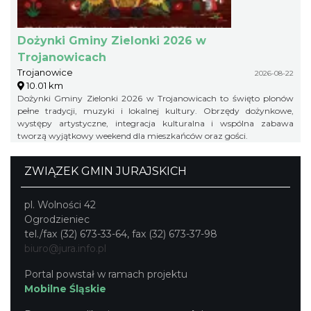
Dożynki Gminy Zielonki 2026 w
Trojanowicach
Trojanowice
2026-08-22
10.01 km
Dożynki Gminy Zielonki 2026 w Trojanowicach to święto plonów
pełne tradycji, muzyki i lokalnej kultury. Obrzędy dożynkowe,
występy artystyczne, integracja kulturalna i wspólna zabawa
tworzą wyjątkowy weekend dla mieszkańców oraz gości.
ZWIĄZEK GMIN JURAJSKICH
pl. Wolności 42
Ogrodzieniec
tel./fax (32) 673-33-64, fax (32) 673-37-98
biuro@jura.info.pl
Portal powstał w ramach projektu
Mobilne Śląskie