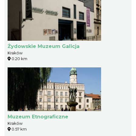
Żydowskie Muzeum Galicja
Kraków
0.20 km
Muzeum Etnograficzne
Kraków
0.57 km