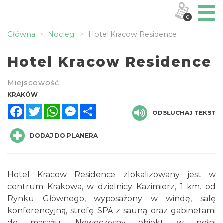
0
Główna
Noclegi
Hotel Kracow Residence
Hotel Kracow Residence
Miejscowość:
KRAKÓW
Facebook
Twitter
WhatsApp
Messenger
Share
ODSŁUCHAJ TEKST
DODAJ DO PLANERA
Hotel Kracow Residence zlokalizowany jest w
centrum Krakowa, w dzielnicy Kazimierz, 1 km. od
Rynku Głównego, wyposażony w windę, salę
konferencyjną, strefę SPA z sauną oraz gabinetami
do masażu. Nowoczesny obiekt w pełni