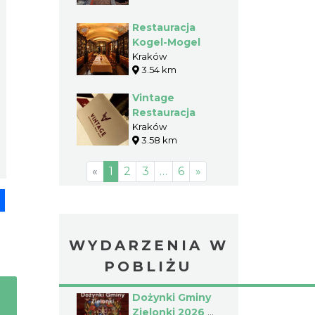
Restauracja
Kogel-Mogel
Kraków
3.54 km
Vintage
Restauracja
Kraków
3.58 km
«
1
2
3
…
6
»
pp
senger
Share
WYDARZENIA W
POBLIŻU
Dożynki Gminy
Zielonki 2026 w