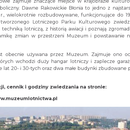
wie zajmuje znaczące miejsce w krajobrazie kultu
boliczny. Dawne Rakowickie Błonia to jedno z najstar
 r., wielokrotnie rozbudowywane, funkcjonujące do 19
e tworzonego Lotniczego Parku Kulturowego zwiedz
echniką lotniczą, z historią awiacji i poznają zgroma
namikę zmian w przestrzeni Muzeum i powstawanie 
est obecnie używana przez Muzeum. Zajmuje ono oc
których wchodzi duży hangar lotniczy i zaplecze gara
lat 20- i 30-tych oraz dwa małe budynki zbudowane 
i, cennik i godziny zwiedzania na stronie:
w.muzeumlotnictwa.pl