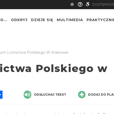
DOSTĘPNOŚ
O...
ODKRYJ
DZIEJE SIĘ
MULTIMEDIA
PRAKTYCZNI
m Lotnictwa Polskiego W Krakowie
ictwa Polskiego w
App
ssenger
Share
ODSŁUCHAJ TEKST
DODAJ DO PLA