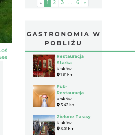
«
1
2
3
…
6
»
GASTRONOMIA W
POBLIŻU
ŁOŚ
Restauracja
466
Starka
Kraków
1.61 km
Pub-
Restauracja
Piwnica Pod
Kraków
3.42 km
Złotą Pipą
Zielone Tarasy
Kraków
3.51 km