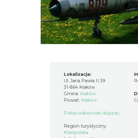
Lokalizacja:
I
Ul. Jana Pawła II 39
R
31-864 Kraków
Gmina:
Kraków
D
Powiat:
Kraków
C
Pokaż wskazówki dojazdu
Region turystyczny:
Małopolska