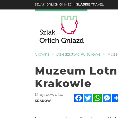
|
SZLAK ORLICH GNIAZD
SLASKIE.
TRAVEL
Główna
Dziedzictwo Kulturowe
Muzeu
Muzeum Lotn
Krakowie
Miejscowość:
Facebook
Twitter
Whats
Me
KRAKÓW