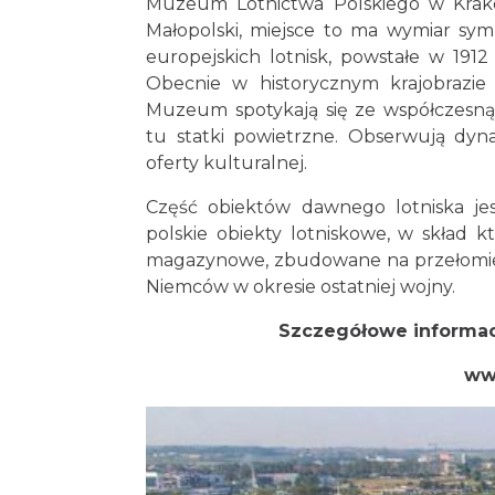
Muzeum Lotnictwa Polskiego w Krako
Małopolski, miejsce to ma wymiar sym
europejskich lotnisk, powstałe w 1912
Obecnie w historycznym krajobrazi
Muzeum spotykają się ze współczesną t
tu statki powietrzne. Obserwują dy
oferty kulturalnej.
Część obiektów dawnego lotniska j
polskie obiekty lotniskowe, w skład 
magazynowe, zbudowane na przełomie 
Niemców w okresie ostatniej wojny.
Szczegółowe informacj
ww