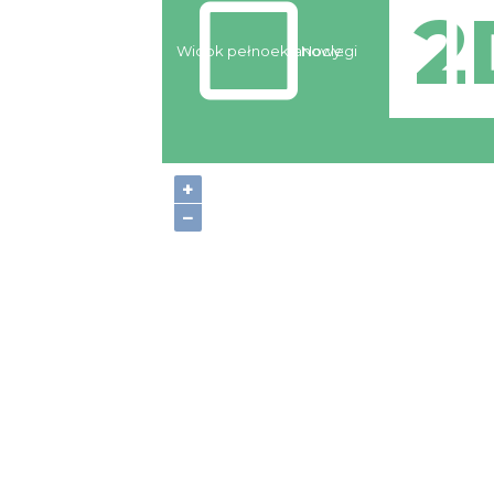
Widok pełnoekranowy:
Noclegi
+
−