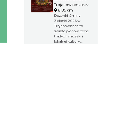
Trojanowicach
Trojanowice
2026-08-22
8.85 km
Dożynki Gminy
Zielonki 2026 w
Trojanowicach to
święto plonów pełne
tradycji, muzyki i
lokalnej kultury.
Obrzędy
dożynkowe,
występy
artystyczne,
integracja
kulturalna i wspólna
zabawa tworzą
wyjątkowy weekend
dla mieszkańców
oraz gości.