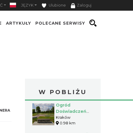
Ć
JĘZYK
Ulubione
Zaloguj
E
ARTYKUŁY
POLECANE SERWISY
W POBLIŻU
Ogród
NERA
Doświadczeń
im. Stanisława
Kraków
0.98 km
Lema w
Krakowie