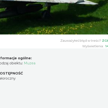
Zauważyłeś błąd w treści?
ZG
Wyświetlenia:
1
nformacje ogólne:
odzaj obiektu:
Muzea
OSTĘPNOŚĆ
ałoroczny