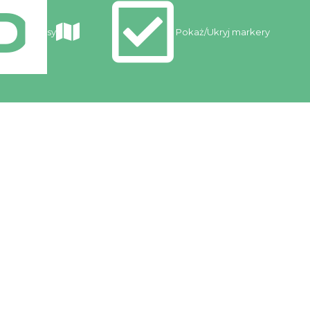
Trasy
Pokaż/Ukryj markery