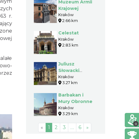
rowym
Muzeum Armii
szych
Krajowej
Kraków
63 r.
2.66 km
ający
dzone
Celestat
nowej
Kraków
2.83 km
alałe
Juliusz
żowo-
Słowacki
przez
Theater
Kraków
3.27 km
Barbakan i
Mury Obronne
Kraków
3.29 km
0
«
1
2
3
…
6
»