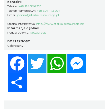
Kontakt:
Telefon:
+48 124 306 538
Telefon komórkowy:
+48 601 442 097
Email:
joanna@starka-restauracja.pl
Strona internetowa:
http://www.starka-restauracja.pl/
Informacje ogólne:
Rodzaj obiektu:
Restauracja
DOSTĘPNOŚĆ
Całoroczny
Facebook
Twitter
WhatsApp
Messenger
Share