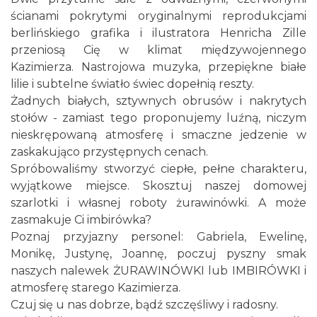
ścianami pokrytymi oryginalnymi reprodukcjami
berlińskiego grafika i ilustratora Henricha Zille
przeniosą Cię w klimat międzywojennego
Kazimierza. Nastrojowa muzyka, przepiękne białe
lilie i subtelne światło świec dopełnią reszty.
Żadnych białych, sztywnych obrusów i nakrytych
stołów - zamiast tego proponujemy luźną, niczym
nieskrępowaną atmosferę i smaczne jedzenie w
zaskakująco przystępnych cenach.
Spróbowaliśmy stworzyć ciepłe, pełne charakteru,
wyjątkowe miejsce. Skosztuj naszej domowej
szarlotki i własnej roboty żurawinówki. A może
zasmakuje Ci imbirówka?
Poznaj przyjazny personel: Gabriela, Ewelinę,
Monikę, Justynę, Joannę, poczuj pyszny smak
naszych nalewek ŻURAWINÓWKI lub IMBIRÓWKI i
atmosferę starego Kazimierza.
Czuj się u nas dobrze, bądź szczęśliwy i radosny.