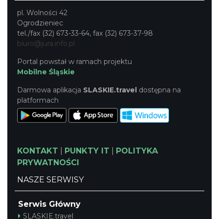
pl. Wolności 42
Ogrodzieniec
tel./fax (32) 673-33-64, fax (32) 673-37-98
biuro@jura.info.pl
Portal powstał w ramach projektu
Mobilne Śląskie
Darmowa aplikacja
SLASKIE.travel
dostępna na
platformach
KONTAKT
|
PUNKTY IT
|
POLITYKA
PRYWATNOŚCI
NASZE SERWISY
Serwis Główny
SLASKIE.travel