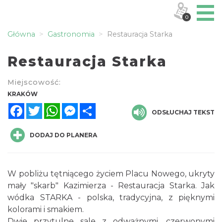
0
Główna
Gastronomia
Restauracja Starka
Restauracja Starka
Miejscowość:
KRAKÓW
Facebook
Twitter
WhatsApp
Messenger
Share
ODSŁUCHAJ TEKST
DODAJ DO PLANERA
W pobliżu tętniącego życiem Placu Nowego, ukryty
mały "skarb" Kazimierza - Restauracja Starka. Jak
wódka STARKA - polska, tradycyjna, z pięknymi
kolorami i smakiem.
Dwie przytulne sale z odważnymi, czerwonymi