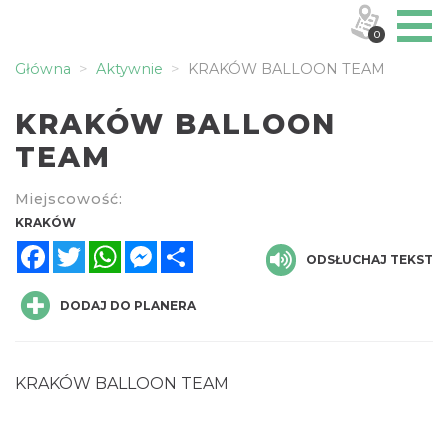
0
Główna
Aktywnie
KRAKÓW BALLOON TEAM
KRAKÓW BALLOON
TEAM
Miejscowość:
KRAKÓW
Facebook
Twitter
WhatsApp
Messenger
Share
ODSŁUCHAJ TEKST
DODAJ DO PLANERA
KRAKÓW BALLOON TEAM