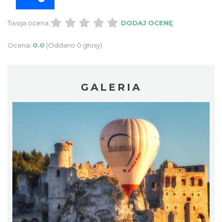
Twoja ocena:
DODAJ OCENĘ
Ocena:
0.0
(Oddano 0 głosy)
GALERIA