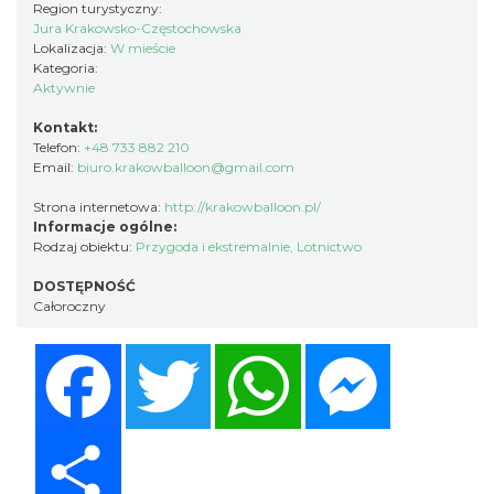
Region turystyczny:
Jura Krakowsko-Częstochowska
Lokalizacja:
W mieście
Kategoria:
Aktywnie
Kontakt:
Telefon:
+48 733 882 210
Email:
biuro.krakowballoon@gmail.com
Strona internetowa:
http://krakowballoon.pl/
Informacje ogólne:
Rodzaj obiektu:
Przygoda i ekstremalnie
,
Lotnictwo
DOSTĘPNOŚĆ
Całoroczny
Facebook
Twitter
WhatsApp
Messenger
Share