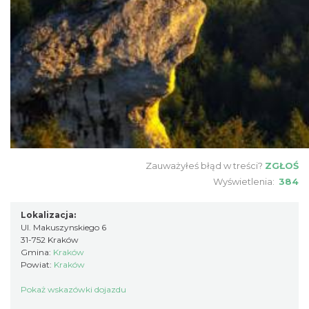
Zauważyłeś błąd w treści?
ZGŁOŚ
Wyświetlenia:
384
Lokalizacja:
Ul. Makuszynskiego 6
31-752 Kraków
Gmina:
Kraków
Powiat:
Kraków
Pokaż wskazówki dojazdu