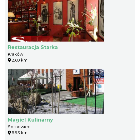
Restauracja Starka
Kraków
2.69 km
Magiel Kulinarny
Sosnowiec
5.93 km