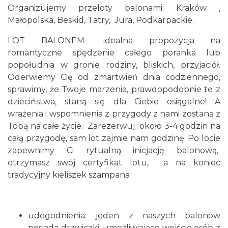
Organizujemy przeloty balonami: Kraków ,
Małopolska, Beskid, Tatry, Jura, Podkarpackie.
LOT BALONEM- idealna propozycja na
romantyczne spędzenie całego poranka lub
popołudnia w gronie rodziny, bliskich, przyjaciół.
Oderwiemy Cię od zmartwień dnia codziennego,
sprawimy, że Twoje marzenia, prawdopodobnie te z
dzieciństwa, staną się dla Ciebie osiągalne! A
wrażenia i wspomnienia z przygody z nami zostaną z
Tobą na całe życie. Zarezerwuj około 3-4 godzin na
całą przygodę, sam lot zajmie nam godzinę. Po locie
zapewnimy Ci rytualną inicjację balonową,
otrzymasz swój certyfikat lotu, a na koniec
tradycyjny kieliszek szampana
udogodnienia: jeden z naszych balonów
posiada drzwiczki, umożliwiające wejście osób z