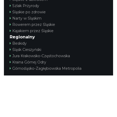
Szlak Przyrody
Śląskie po zdrowie
Narty w Śląskim
Rowerem przez Śląskie
Kajakiem przez Śląskie
Regionalny
Beskidy
Śląsk Cieszyński
Jura Krakowsko-Częstochowska
Kraina Górnej Odry
Górnośląsko-Zagłębiowska Metropolia