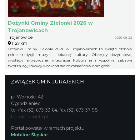
Dożynki Gminy Zielonki 2026 w
Trojanowicach
Trojanowice
2026-08-22
11.27 km
Dożynki Gminy Zielonki 2026 w Trojanowicach to święto plonów
pełne tradycji, muzyki i lokalnej kultury. Obrzędy dożynkowe,
występy artystyczne, integracja kulturalna i wspólna zabawa
tworzą wyjątkowy weekend dla mieszkańców oraz gości.
ZWIĄZEK GMIN JURAJSKICH
pl. Wolności 42
Ogrodzieniec
tel./fax (32) 673-33-64, fax (32) 673-37-98
biuro@jura.info.pl
Portal powstał w ramach projektu
Mobilne Śląskie